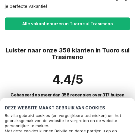
je perfecte vakantie!
Alle vakantiehuizen in Tuoro sul Trasimeno
Luister naar onze 358 klanten in Tuoro sul
Trasimeno
4.4/5
Gebaseerd op meer dan 358 recensies over 317 huizen
DEZE WEBSITE MAAKT GEBRUIK VAN COOKIES
Belvilla gebruikt cookies (en vergelijkbare technieken) om het
Meest populaire bestemmingen voor
gebruiksgemak van de website te vergroten en de website
persoonlijker te maken.
vakantie
Bel om te boeken
Met deze cookies kunnen Belvilla en derde partijen u op en