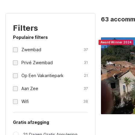
63 accommod
Filters
Populaire filters
Award Winner 2024
Zwembad
37
Privé Zwembad
31
Op Een Vakantiepark
21
Aan Zee
37
Wifi
38
Gratis afzegging
21 Dagen Gratis Annulering