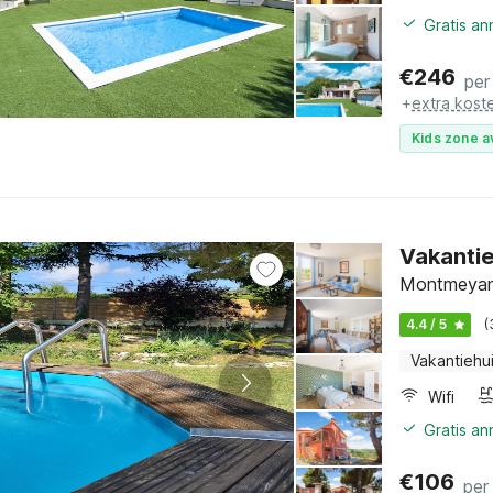
Gratis a
€
246
per
+
extra kost
Kids zone a
Vakantie
Montmeyan,
4.4 / 5
(
Vakantiehu
Wifi
Gratis a
€
106
per