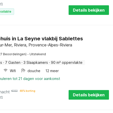
en
Details bekijken
vailable
huis in La Seyne vlakbij Sablettes
r-Mer, Riviera, Provence-Alpes-Riviera
·
27 Beoordelingen)
Uitstekend
is
·
7 Gasten
·
3 Slaapkamers
·
90 m² oppervlakte
Wifi
douche
12 meer
nuleren tot 21 dagen voor aankomst
 nacht
€
322
48% korting
Details bekijken
en