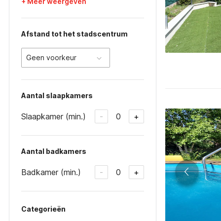
+ Meer weergeven
Afstand tot het stadscentrum
Geen voorkeur
Aantal slaapkamers
Slaapkamer (min.)
0
-
+
Aantal badkamers
Badkamer (min.)
0
-
+
Categorieën