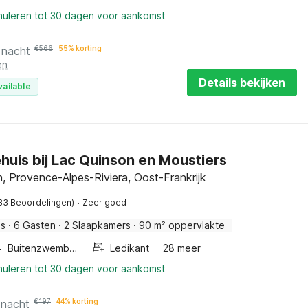
nnuleren tot 30 dagen voor aankomst
 nacht
€
566
55% korting
en
Details bekijken
vailable
huis bij Lac Quinson en Moustiers
 Provence-Alpes-Riviera, Oost-Frankrijk
·
33 Beoordelingen)
Zeer goed
is
·
6 Gasten
·
2 Slaapkamers
·
90 m² oppervlakte
Buitenzwembad
Ledikant
28 meer
nnuleren tot 30 dagen voor aankomst
 nacht
€
197
44% korting