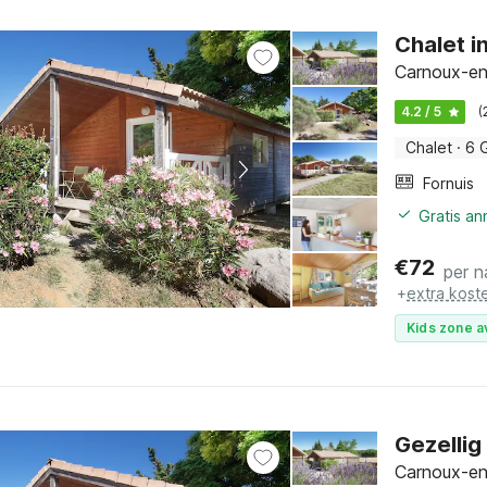
Chalet i
Carnoux-en
4.2 / 5
(
Chalet
·
6 
Fornuis
Gratis a
€
72
per n
+
extra kost
Kids zone a
Gezellig
Carnoux-en