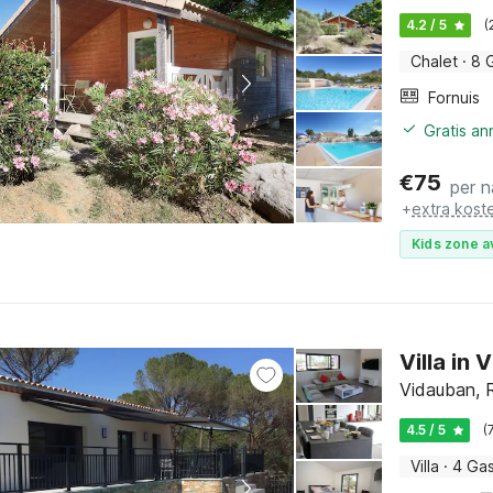
4.2 / 5
(
Chalet
·
8 
Fornuis
Gratis a
€
75
per n
+
extra kost
Kids zone a
Villa in
Vidauban, R
4.5 / 5
(
Villa
·
4 Ga