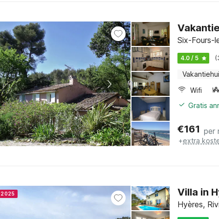
Vakantie
Six-Fours-l
4.0 / 5
(
Vakantiehu
Wifi
Gratis an
€
161
per
+
extra kost
Villa in
r 2025
Hyères, Riv