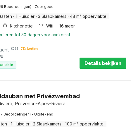
·
29 Beoordelingen)
Zeer goed
Gasten
·
1 Huisdier
·
3 Slaapkamers
·
48 m² oppervlakte
Kitchenette
Wifi
16 meer
nnuleren tot 30 dagen voor aankomst
acht
€
263
71% korting
en
Details bekijken
vailable
 Vidauban met Privézwembad
iviera, Provence-Alpes-Riviera
·
77 Beoordelingen)
Uitstekend
sten
·
1 Huisdier
·
2 Slaapkamers
·
100 m² oppervlakte