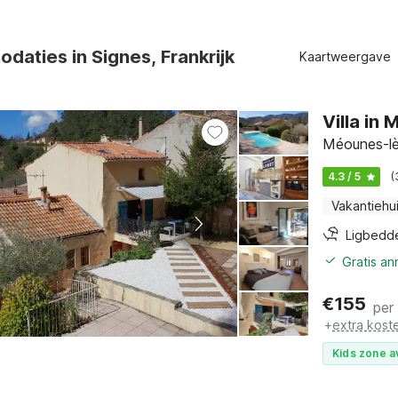
aties in Signes, Frankrijk
Kaartweergave
Villa in
Méounes-lès
4.3 / 5
(
Vakantiehu
Ligbedd
Gratis a
€
155
per
+
extra kost
Kids zone a