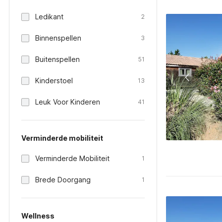
Ledikant
2
Binnenspellen
3
Buitenspellen
51
Kinderstoel
13
Leuk Voor Kinderen
41
Verminderde mobiliteit
Verminderde Mobiliteit
1
Brede Doorgang
1
Wellness