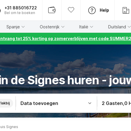
+31 885016722
Help
Bel om te boeken
Spanje
Oostenrijk
Italië
Duitsland
ntvang tot 25% korting op zomerverblijven met code SUMMER
in de Signes huren - jouw
Data toevoegen
2 Gasten
,
0 
lakbij
uis Signes