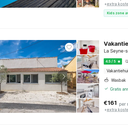
+
extra kost
Kids zone a
Vakantie
La Seyne-su
4.5 / 5
(
Vakantiehu
Wasbak
Gratis an
€
161
per
+
extra kost