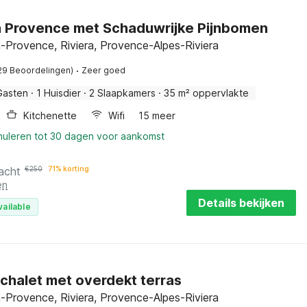
n Provence met Schaduwrijke Pijnbomen
-Provence, Riviera, Provence-Alpes-Riviera
·
29 Beoordelingen)
Zeer goed
Gasten
·
1 Huisdier
·
2 Slaapkamers
·
35 m² oppervlakte
Kitchenette
Wifi
15 meer
nnuleren tot 30 dagen voor aankomst
acht
€
250
71% korting
en
Details bekijken
vailable
 chalet met overdekt terras
-Provence, Riviera, Provence-Alpes-Riviera