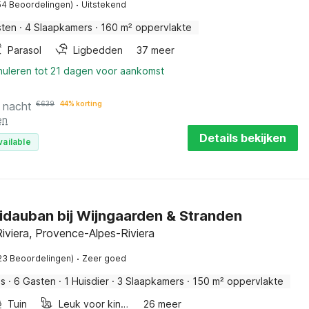
·
54 Beoordelingen)
Uitstekend
sten
·
4 Slaapkamers
·
160 m² oppervlakte
Parasol
Ligbedden
37 meer
nuleren tot 21 dagen voor aankomst
 nacht
€
639
44% korting
en
Details bekijken
vailable
 Vidauban bij Wijngaarden & Stranden
iviera, Provence-Alpes-Riviera
·
23 Beoordelingen)
Zeer goed
is
·
6 Gasten
·
1 Huisdier
·
3 Slaapkamers
·
150 m² oppervlakte
Tuin
Leuk voor kinderen
26 meer