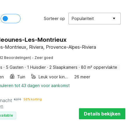
Sorteer op
Populariteit
 Meounes-Les-Montrieux
-Montrieux, Riviera, Provence-Alpes-Riviera
·
32 Beoordelingen)
Zeer goed
is
·
5 Gasten
·
1 Huisdier
·
2 Slaapkamers
·
80 m² oppervlakte
en
Tuin
Leuk voor kinderen
26 meer
nnuleren tot 43 dagen voor aankomst
 nacht
€
374
58% korting
en
Details bekijken
vailable