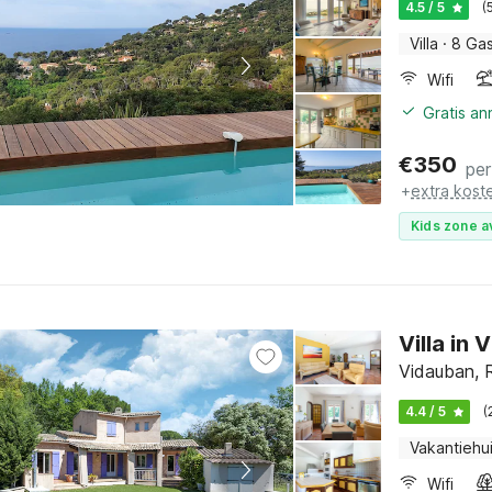
4.5 / 5
(
Villa
·
8 Ga
Wifi
Gratis an
€
350
per
+
extra kost
Kids zone a
Villa in
Vidauban, R
4.4 / 5
(
Vakantiehu
Wifi