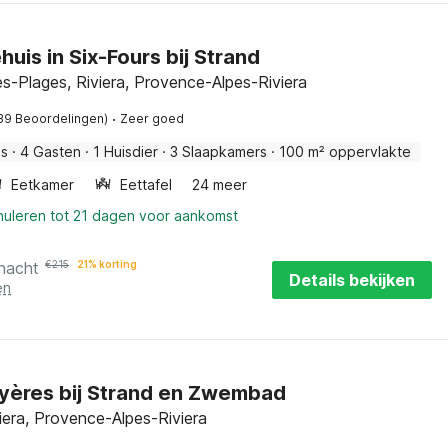
huis in Six-Fours bij Strand
es-Plages, Riviera, Provence-Alpes-Riviera
·
39 Beoordelingen)
Zeer goed
is
·
4 Gasten
·
1 Huisdier
·
3 Slaapkamers
·
100 m² oppervlakte
Eetkamer
Eettafel
24 meer
nuleren tot 21 dagen voor aankomst
 nacht
€
215
21% korting
Details bekijken
en
 Hyères bij Strand en Zwembad
iera, Provence-Alpes-Riviera