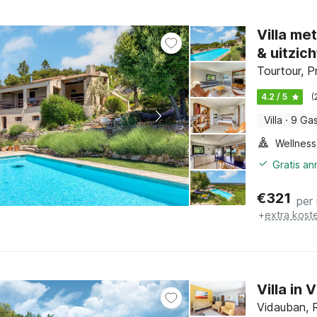
Villa m
& uitzich
Tourtour, P
4.2 / 5
(
Villa
·
9 Ga
Gratis an
€
321
per
+
extra kost
Villa in
Vidauban, R