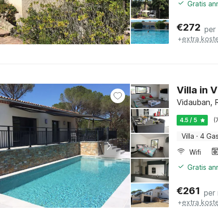
Gratis a
€
272
per
+
extra kost
Villa in
Vidauban, R
4.5 / 5
(
Villa
·
4 Ga
Wifi
Gratis an
€
261
per
+
extra kost