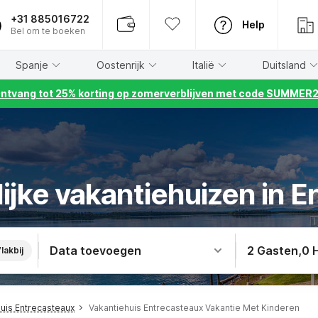
+31 885016722
Help
Bel om te boeken
Spanje
Oostenrijk
Italië
Duitsland
ntvang tot 25% korting op zomerverblijven met code SUMMER
ijke vakantiehuizen in 
Data toevoegen
2 Gasten
,
0 
lakbij
uis Entrecasteaux
Vakantiehuis Entrecasteaux Vakantie Met Kinderen