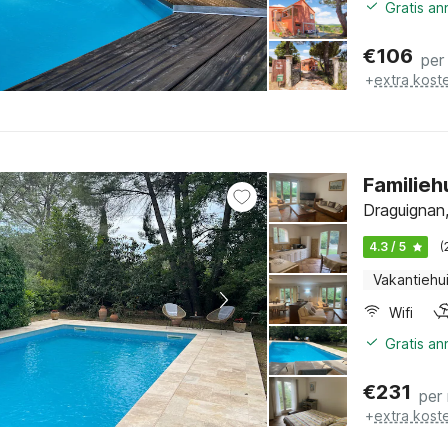
Gratis a
€
106
per
+
extra kost
Familieh
Draguignan,
4.3 / 5
(
Vakantiehu
Wifi
Gratis a
€
231
per
+
extra kost