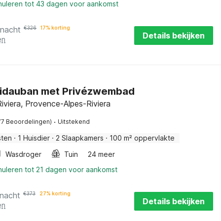
nnuleren tot 43 dagen voor aankomst
 nacht
€
326
17% korting
Details bekijken
en
 Vidauban met Privézwembad
iviera, Provence-Alpes-Riviera
·
77 Beoordelingen)
Uitstekend
sten
·
1 Huisdier
·
2 Slaapkamers
·
100 m² oppervlakte
Wasdroger
Tuin
24 meer
nuleren tot 21 dagen voor aankomst
 nacht
€
373
27% korting
Details bekijken
en