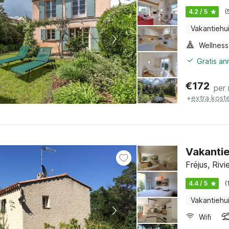
4.2 / 5
(
Vakantiehu
Gratis a
€
172
per
+
extra kost
Vakantie
Fréjus, Riv
4.4 / 5
(
Vakantiehu
Wifi