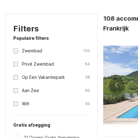
108 accomm
Filters
Frankrijk
Populaire filters
Zwembad
100
Privé Zwembad
64
Op Een Vakantiepark
38
Aan Zee
90
Wifi
90
Gratis afzegging
21 Dagen Gratis Annulering