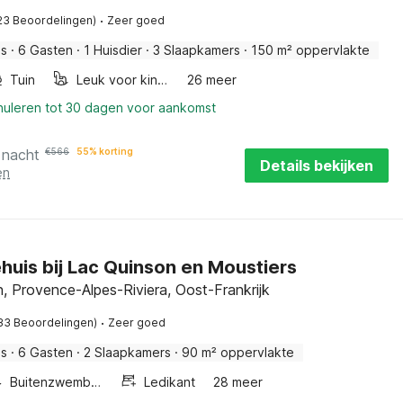
·
23 Beoordelingen)
Zeer goed
is
·
6 Gasten
·
1 Huisdier
·
3 Slaapkamers
·
150 m² oppervlakte
Tuin
Leuk voor kinderen
26 meer
nnuleren tot 30 dagen voor aankomst
 nacht
€
566
55% korting
Details bekijken
en
huis bij Lac Quinson en Moustiers
 Provence-Alpes-Riviera, Oost-Frankrijk
·
33 Beoordelingen)
Zeer goed
is
·
6 Gasten
·
2 Slaapkamers
·
90 m² oppervlakte
Buitenzwembad
Ledikant
28 meer