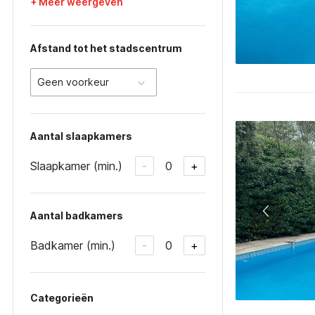
+ Meer weergeven
Afstand tot het stadscentrum
Geen voorkeur
Aantal slaapkamers
Slaapkamer (min.)
0
-
+
Aantal badkamers
Badkamer (min.)
0
-
+
Categorieën