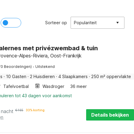
Sorteer op
Populariteit
 Salernes met privézwembad & tuin
rovence-Alpes-Riviera, Oost-Frankrijk
·
70 Beoordelingen)
Uitstekend
is
·
10 Gasten
·
2 Huisdieren
·
4 Slaapkamers
·
250 m² oppervlakte
Tafelvoetbal
Wasdroger
36 meer
nnuleren tot 43 dagen voor aankomst
 nacht
€
465
33% korting
Details bekijken
en