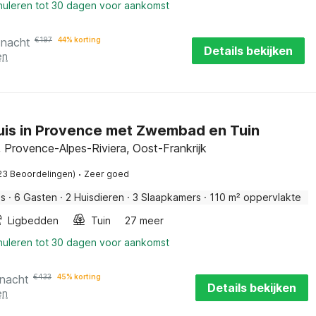
nnuleren tot 30 dagen voor aankomst
 nacht
€
197
44% korting
Details bekijken
en
uis in Provence met Zwembad en Tuin
 Provence-Alpes-Riviera, Oost-Frankrijk
·
23 Beoordelingen)
Zeer goed
is
·
6 Gasten
·
2 Huisdieren
·
3 Slaapkamers
·
110 m² oppervlakte
Ligbedden
Tuin
27 meer
nnuleren tot 30 dagen voor aankomst
 nacht
€
433
45% korting
Details bekijken
en