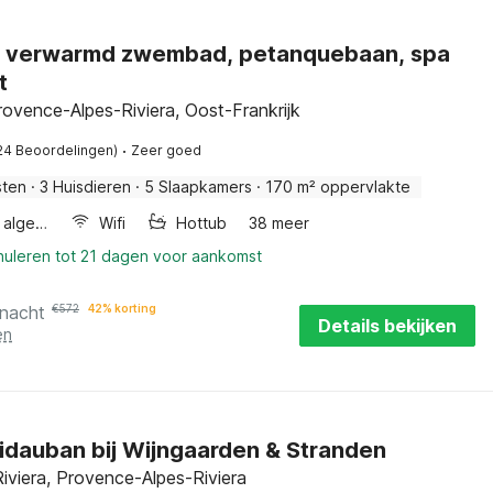
et verwarmd zwembad, petanquebaan, spa
t
rovence-Alpes-Riviera, Oost-Frankrijk
·
24 Beoordelingen)
Zeer goed
sten
·
3 Huisdieren
·
5 Slaapkamers
·
170 m² oppervlakte
Wellness algemeen
Wifi
Hottub
38 meer
nuleren tot 21 dagen voor aankomst
 nacht
€
572
42% korting
Details bekijken
en
 Vidauban bij Wijngaarden & Stranden
iviera, Provence-Alpes-Riviera