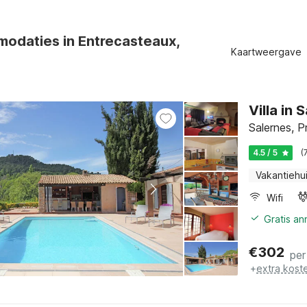
odaties in Entrecasteaux,
Kaartweergave
Villa in
Salernes, P
4.5 / 5
(
Vakantiehu
Wifi
Gratis a
€
302
per
+
extra kost