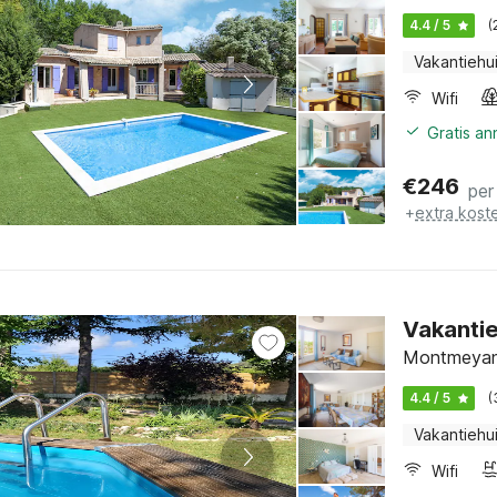
4.4 / 5
(
Vakantiehu
Wifi
Gratis a
€
246
per
+
extra kost
Vakantie
Montmeyan,
4.4 / 5
(
Vakantiehu
Wifi