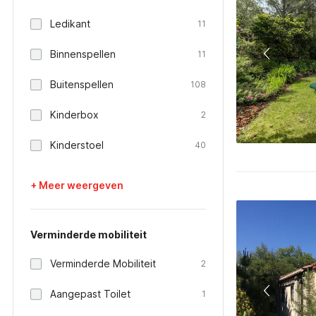
Ledikant
11
Binnenspellen
11
Buitenspellen
108
Kinderbox
2
Kinderstoel
40
+ Meer weergeven
Verminderde mobiliteit
Verminderde Mobiliteit
2
Aangepast Toilet
1