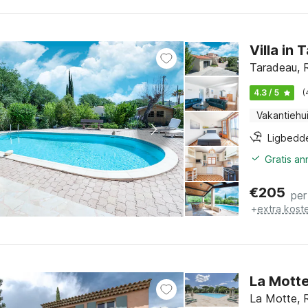
Villa in
Taradeau, R
4.3 / 5
(
Vakantiehu
Ligbedd
Gratis a
€
205
per
+
extra kost
La Motte
La Motte, R