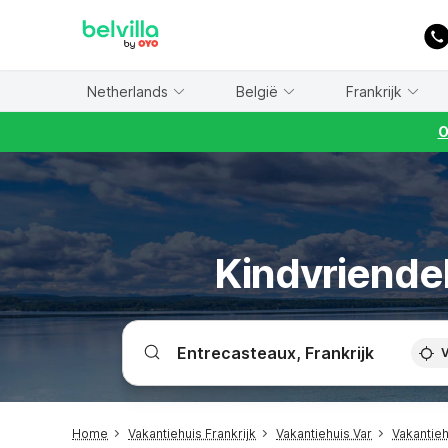
WIZARD MEMBER
Netherlands
België
Frankrijk
O
Kindvriendel
V
Home
Vakantiehuis Frankrijk
Vakantiehuis Var
Vakantieh