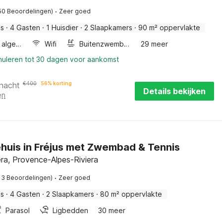
·
50 Beoordelingen)
Zeer goed
is
·
4 Gasten
·
1 Huisdier
·
2 Slaapkamers
·
90 m² oppervlakte
Wellness algemeen
Wifi
Buitenzwembad
29 meer
nnuleren tot 30 dagen voor aankomst
 nacht
€
400
56% korting
Details bekijken
en
huis in Fréjus met Zwembad & Tennis
iera, Provence-Alpes-Riviera
·
13 Beoordelingen)
Zeer goed
is
·
4 Gasten
·
2 Slaapkamers
·
80 m² oppervlakte
Parasol
Ligbedden
30 meer