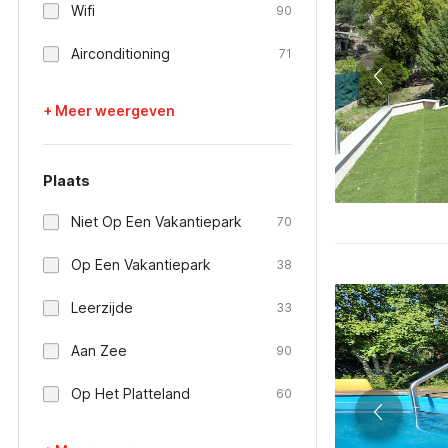
Wifi
90
Airconditioning
71
+ Meer weergeven
Plaats
Niet Op Een Vakantiepark
70
Op Een Vakantiepark
38
Leerzijde
33
Aan Zee
90
Op Het Platteland
60