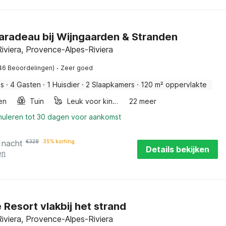
 Taradeau bij Wijngaarden & Stranden
iviera, Provence-Alpes-Riviera
·
46 Beoordelingen)
Zeer goed
is
·
4 Gasten
·
1 Huisdier
·
2 Slaapkamers
·
120 m² oppervlakte
en
Tuin
Leuk voor kinderen
22 meer
nnuleren tot 30 dagen voor aankomst
 nacht
€
328
35% korting
Details bekijken
en
 Resort vlakbij het strand
iviera, Provence-Alpes-Riviera