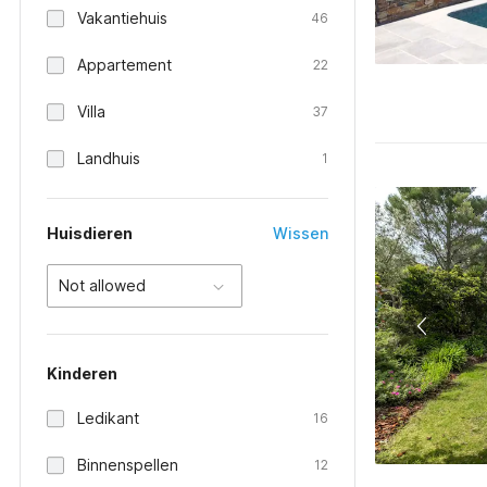
Vakantiehuis
46
Appartement
22
Villa
37
Landhuis
1
Huisdieren
Wissen
Not allowed
Kinderen
Ledikant
16
Binnenspellen
12