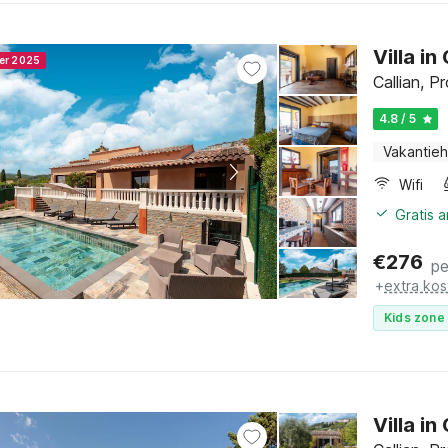
Villa i
ner 2025
Callian, P
4.8 / 5
Vakantieh
Wifi
Gratis 
€
276
pe
+
extra kos
Kids zone 
Villa 