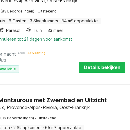
rovence-Alpes-Riviera, Oost-Frankrijk
·
(83 Beoordelingen)
Uitstekend
uis
·
6 Gasten
·
3 Slaapkamers
·
84 m² oppervlakte
Parasol
Tuin
33 meer
annuleren tot 21 dagen voor aankomst
er nacht
€
556
43% korting
ten
Details bekijken
available
n Montauroux met Zwembad en Uitzicht
x, Provence-Alpes-Riviera, Oost-Frankrijk
·
(86 Beoordelingen)
Uitstekend
asten
·
2 Slaapkamers
·
65 m² oppervlakte