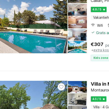
Callian, P
4.6 / 5
Vakantieh
Wifi
Gratis 
€
307
p
+
extra kos
Kids zone 
Villa i
Montaurou
4.5 / 5
Villa
·
4 G