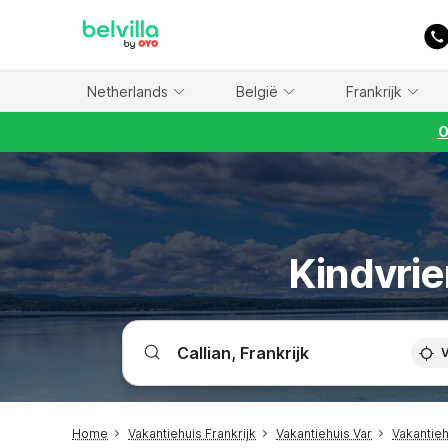
WIZARD MEMBER
Netherlands
België
Frankrijk
O
Kindvrie
V
Home
Vakantiehuis Frankrijk
Vakantiehuis Var
Vakantieh