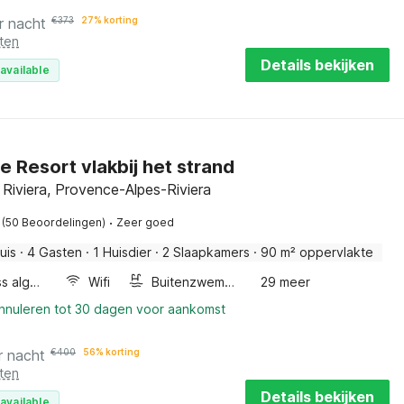
r nacht
€
373
27% korting
ten
Details bekijken
available
e Resort vlakbij het strand
 Riviera, Provence-Alpes-Riviera
·
(50 Beoordelingen)
Zeer goed
uis
·
4 Gasten
·
1 Huisdier
·
2 Slaapkamers
·
90 m² oppervlakte
Wellness algemeen
Wifi
Buitenzwembad
29 meer
annuleren tot 30 dagen voor aankomst
r nacht
€
400
56% korting
ten
Details bekijken
available