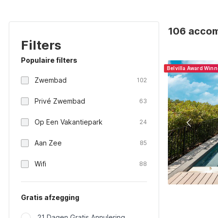
106 accomm
Filters
Populaire filters
Belvilla Award Win
Zwembad
102
Privé Zwembad
63
Op Een Vakantiepark
24
Aan Zee
85
Wifi
88
Gratis afzegging
21 Dagen Gratis Annulering