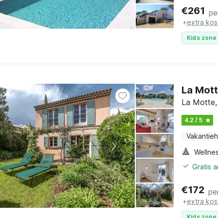
€
261
pe
+
extra kos
Kids zone 
La Mott
La Motte,
4.2 / 5
Vakantieh
Gratis 
€
172
pe
+
extra kos
Kids zone 