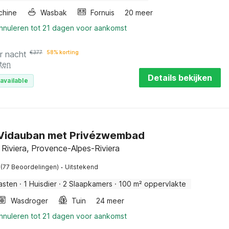
chine
Wasbak
Fornuis
20 meer
annuleren tot 21 dagen voor aankomst
r nacht
€
377
58% korting
ten
Details bekijken
available
n Vidauban met Privézwembad
 Riviera, Provence-Alpes-Riviera
·
(77 Beoordelingen)
Uitstekend
asten
·
1 Huisdier
·
2 Slaapkamers
·
100 m² oppervlakte
Wasdroger
Tuin
24 meer
annuleren tot 21 dagen voor aankomst