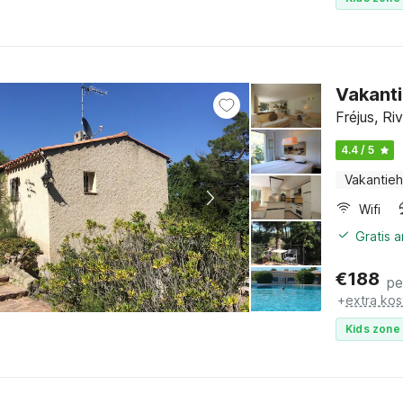
Vakanti
Fréjus, Ri
4.4 / 5
Vakantieh
Wifi
Gratis 
€
188
pe
+
extra kos
Kids zone 