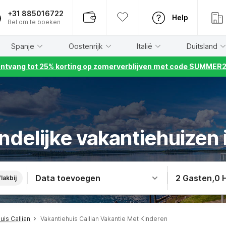
+31 885016722
Help
Bel om te boeken
Spanje
Oostenrijk
Italië
Duitsland
ntvang tot 25% korting op zomerverblijven met code SUMMER
ndelijke vakantiehuizen i
Data toevoegen
2 Gasten
,
0 
lakbij
uis Callian
Vakantiehuis Callian Vakantie Met Kinderen