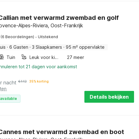
n Callian met verwarmd zwembad en golf
rovence-Alpes-Riviera, Oost-Frankrijk
·
(6 Beoordelingen)
Uitstekend
uis
·
6 Gasten
·
3 Slaapkamers
·
95 m² oppervlakte
Tuin
Leuk voor kinderen
27 meer
annuleren tot 21 dagen voor aankomst
r nacht
€
443
35% korting
ten
Details bekijken
available
in Cannes met verwarmd zwembad en boot