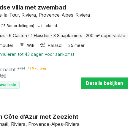
jdse villa met zwembad
-la-Tour, Riviera, Provence-Alpes-Riviera
·
(15 Beoordelingen)
Uitstekend
uis
·
6 Gasten
·
1 Huisdier
·
3 Slaapkamers
·
200 m² oppervlakte
mputer
Wifi
Parasol
35 meer
annuleren tot 43 dagen voor aankomst
r nacht
€
724
42% korting
ten
Details bekijken
available
an Côte d'Azur met Zeezicht
aël, Riviera, Provence-Alpes-Riviera