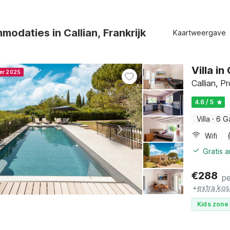
odaties in Callian, Frankrijk
Kaartweergave
Villa i
ner 2025
Callian, P
4.6 / 5
Villa
·
6 G
Wifi
Gratis 
€
288
pe
+
extra kos
Kids zone 