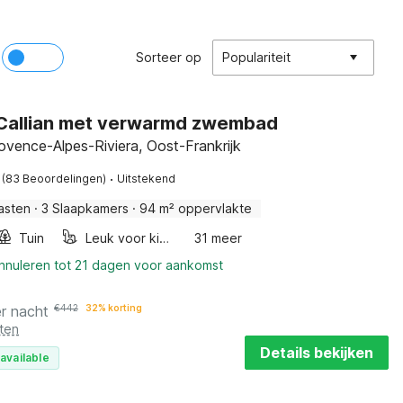
Sorteer op
Populariteit
n Callian met verwarmd zwembad
rovence-Alpes-Riviera, Oost-Frankrijk
·
(83 Beoordelingen)
Uitstekend
asten
·
3 Slaapkamers
·
94 m² oppervlakte
Tuin
Leuk voor kinderen
31 meer
annuleren tot 21 dagen voor aankomst
r nacht
€
442
32% korting
ten
Details bekijken
available