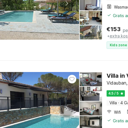
Wasma
Gratis 
€
153
pe
+
extra kos
Kids zone 
Villa i
Vidauban,
4.5 / 5
Villa
·
4 G
Wifi
Gratis 