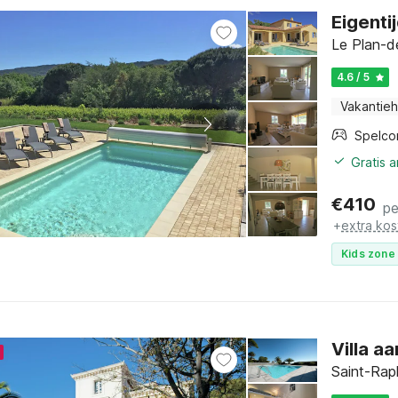
Eigenti
Le Plan-de
4.6 / 5
Vakantieh
Spelco
Gratis 
€
410
pe
+
extra kos
Kids zone 
Villa a
Saint-Raph