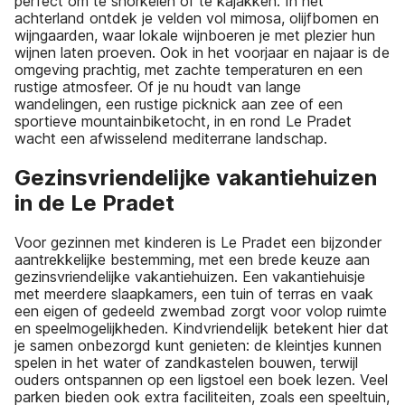
perfect om te snorkelen of te kajakken. In het
achterland ontdek je velden vol mimosa, olijfbomen en
wijngaarden, waar lokale wijnboeren je met plezier hun
wijnen laten proeven. Ook in het voorjaar en najaar is de
omgeving prachtig, met zachte temperaturen en een
rustige atmosfeer. Of je nu houdt van lange
wandelingen, een rustige picknick aan zee of een
sportieve mountainbiketocht, in en rond Le Pradet
wacht een afwisselend mediterrane landschap.
Gezinsvriendelijke vakantiehuizen
in de Le Pradet
Voor gezinnen met kinderen is Le Pradet een bijzonder
aantrekkelijke bestemming, met een brede keuze aan
gezinsvriendelijke vakantiehuizen. Een vakantiehuisje
met meerdere slaapkamers, een tuin of terras en vaak
een eigen of gedeeld zwembad zorgt voor volop ruimte
en speelmogelijkheden. Kindvriendelijk betekent hier dat
je samen onbezorgd kunt genieten: de kleintjes kunnen
spelen in het water of zandkastelen bouwen, terwijl
ouders ontspannen op een ligstoel een boek lezen. Veel
parken bieden ook extra faciliteiten, zoals een speeltuin,