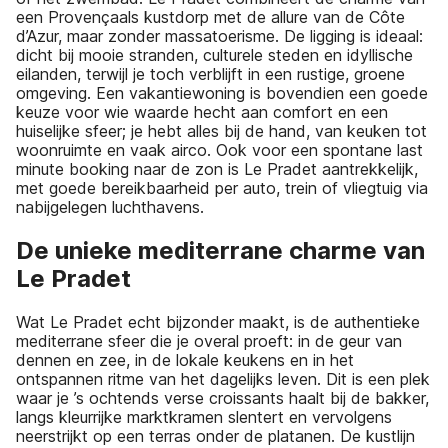
een Provençaals kustdorp met de allure van de Côte
d’Azur, maar zonder massatoerisme. De ligging is ideaal:
dicht bij mooie stranden, culturele steden en idyllische
eilanden, terwijl je toch verblijft in een rustige, groene
omgeving. Een vakantiewoning is bovendien een goede
keuze voor wie waarde hecht aan comfort en een
huiselijke sfeer; je hebt alles bij de hand, van keuken tot
woonruimte en vaak airco. Ook voor een spontane last
minute booking naar de zon is Le Pradet aantrekkelijk,
met goede bereikbaarheid per auto, trein of vliegtuig via
nabijgelegen luchthavens.
De unieke mediterrane charme van
Le Pradet
Wat Le Pradet echt bijzonder maakt, is de authentieke
mediterrane sfeer die je overal proeft: in de geur van
dennen en zee, in de lokale keukens en in het
ontspannen ritme van het dagelijks leven. Dit is een plek
waar je ’s ochtends verse croissants haalt bij de bakker,
langs kleurrijke marktkramen slentert en vervolgens
neerstrijkt op een terras onder de platanen. De kustlijn