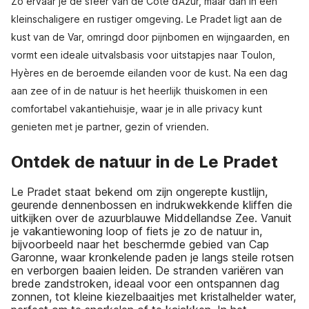
Zo ervaar je de sfeer van de Côte d’Azur, maar dan in een
kleinschaligere en rustiger omgeving. Le Pradet ligt aan de
kust van de Var, omringd door pijnbomen en wijngaarden, en
vormt een ideale uitvalsbasis voor uitstapjes naar Toulon,
Hyères en de beroemde eilanden voor de kust. Na een dag
aan zee of in de natuur is het heerlijk thuiskomen in een
comfortabel vakantiehuisje, waar je in alle privacy kunt
genieten met je partner, gezin of vrienden.
Ontdek de natuur in de Le Pradet
Le Pradet staat bekend om zijn ongerepte kustlijn,
geurende dennenbossen en indrukwekkende kliffen die
uitkijken over de azuurblauwe Middellandse Zee. Vanuit
je vakantiewoning loop of fiets je zo de natuur in,
bijvoorbeeld naar het beschermde gebied van Cap
Garonne, waar kronkelende paden je langs steile rotsen
en verborgen baaien leiden. De stranden variëren van
brede zandstroken, ideaal voor een ontspannen dag
zonnen, tot kleine kiezelbaaitjes met kristalhelder water,