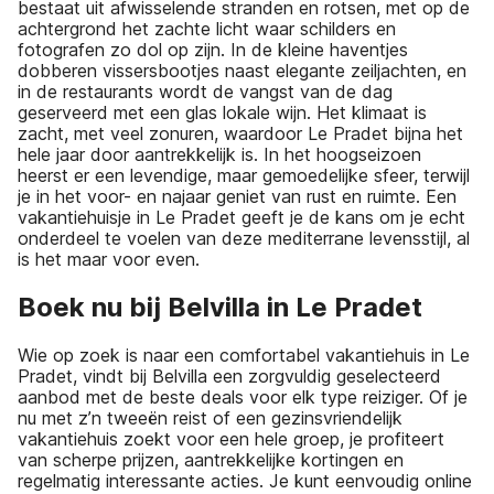
bestaat uit afwisselende stranden en rotsen, met op de
achtergrond het zachte licht waar schilders en
fotografen zo dol op zijn. In de kleine haventjes
dobberen vissersbootjes naast elegante zeiljachten, en
in de restaurants wordt de vangst van de dag
geserveerd met een glas lokale wijn. Het klimaat is
zacht, met veel zonuren, waardoor Le Pradet bijna het
hele jaar door aantrekkelijk is. In het hoogseizoen
heerst er een levendige, maar gemoedelijke sfeer, terwijl
je in het voor- en najaar geniet van rust en ruimte. Een
vakantiehuisje in Le Pradet geeft je de kans om je echt
onderdeel te voelen van deze mediterrane levensstijl, al
is het maar voor even.
Boek nu bij Belvilla in Le Pradet
Wie op zoek is naar een comfortabel vakantiehuis in Le
Pradet, vindt bij Belvilla een zorgvuldig geselecteerd
aanbod met de beste deals voor elk type reiziger. Of je
nu met z’n tweeën reist of een gezinsvriendelijk
vakantiehuis zoekt voor een hele groep, je profiteert
van scherpe prijzen, aantrekkelijke kortingen en
regelmatig interessante acties. Je kunt eenvoudig online