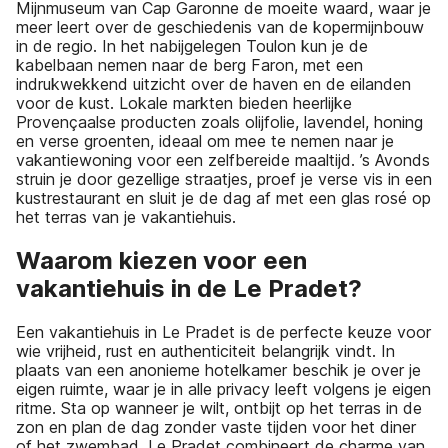
Mijnmuseum van Cap Garonne de moeite waard, waar je
meer leert over de geschiedenis van de kopermijnbouw
in de regio. In het nabijgelegen Toulon kun je de
kabelbaan nemen naar de berg Faron, met een
indrukwekkend uitzicht over de haven en de eilanden
voor de kust. Lokale markten bieden heerlijke
Provençaalse producten zoals olijfolie, lavendel, honing
en verse groenten, ideaal om mee te nemen naar je
vakantiewoning voor een zelfbereide maaltijd. ’s Avonds
struin je door gezellige straatjes, proef je verse vis in een
kustrestaurant en sluit je de dag af met een glas rosé op
het terras van je vakantiehuis.
Waarom kiezen voor een
vakantiehuis in de Le Pradet?
Een vakantiehuis in Le Pradet is de perfecte keuze voor
wie vrijheid, rust en authenticiteit belangrijk vindt. In
plaats van een anonieme hotelkamer beschik je over je
eigen ruimte, waar je in alle privacy leeft volgens je eigen
ritme. Sta op wanneer je wilt, ontbijt op het terras in de
zon en plan de dag zonder vaste tijden voor het diner
of het zwembad. Le Pradet combineert de charme van