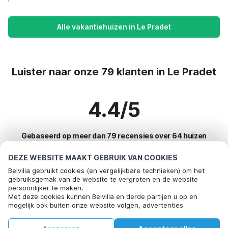
Alle vakantiehuizen in Le Pradet
Luister naar onze 79 klanten in Le Pradet
4.4/5
Gebaseerd op meer dan 79 recensies over 64 huizen
DEZE WEBSITE MAAKT GEBRUIK VAN COOKIES
Belvilla gebruikt cookies (en vergelijkbare technieken) om het
Meest populaire bestemmingen voor
gebruiksgemak van de website te vergroten en de website
persoonlijker te maken.
vakantie
Bel om te boeken
Met deze cookies kunnen Belvilla en derde partijen u op en
mogelijk ook buiten onze website volgen, advertenties
Top steden met top voorzieningen voor vakantie
afstemmen op uw interesses en u informatie laten delen via
social media.
Kindvriendelijke vakantiehuizen bayeux