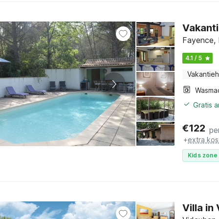
Vakant
Fayence, 
4.1 / 5
Vakantieh
Wasma
Gratis 
€
122
pe
+
extra kos
Kids zone 
Villa i