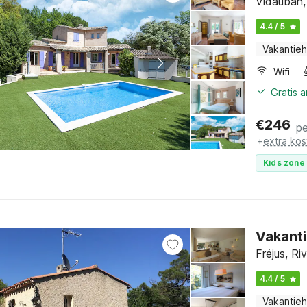
Vidauban,
4.4 / 5
Vakantieh
Wifi
Gratis 
€
246
pe
+
extra kos
Kids zone 
Vakanti
Fréjus, Ri
4.4 / 5
Vakantieh