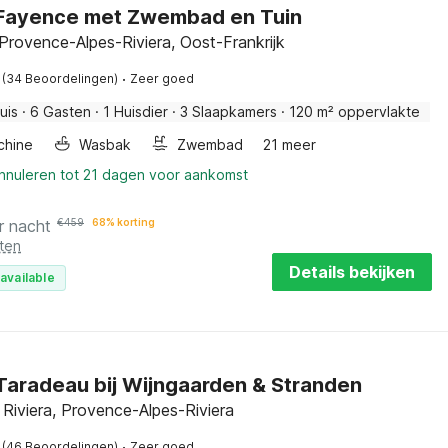
n Fayence met Zwembad en Tuin
Provence-Alpes-Riviera, Oost-Frankrijk
·
(34 Beoordelingen)
Zeer goed
uis
·
6 Gasten
·
1 Huisdier
·
3 Slaapkamers
·
120 m² oppervlakte
chine
Wasbak
Zwembad
21 meer
annuleren tot 21 dagen voor aankomst
r nacht
€
459
68% korting
ten
Details bekijken
available
n Taradeau bij Wijngaarden & Stranden
 Riviera, Provence-Alpes-Riviera
·
(46 Beoordelingen)
Zeer goed