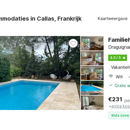
odaties in Callas, Frankrijk
Kaartweergave
Familie
Draguigna
4.3 / 5
Vakantieh
Wifi
Gratis 
€
231
pe
+
extra kos
Kids zone 