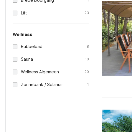
Brede Doorgang
1
Lift
23
Wellness
Bubbelbad
8
Sauna
10
Wellness Algemeen
20
Zonnebank / Solarium
1