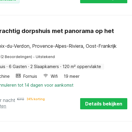
rachtig dorpshuis met panorama op het
oix-du-Verdon, Provence-Alpes-Riviera, Oost-Frankrijk
·
(2 Beoordelingen)
Uitstekend
uis
·
6 Gasten
·
2 Slaapkamers
·
120 m² oppervlakte
chine
Fornuis
Wifi
19 meer
annuleren tot 14 dagen voor aankomst
r nacht
€
312
34% korting
Details bekijken
ten