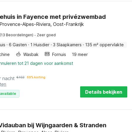
iehuis in Fayence met privézwembad
Provence-Alpes-Riviera, Oost-Frankrijk
·
(13 Beoordelingen)
Zeer goed
uis
·
6 Gasten
·
1 Huisdier
·
3 Slaapkamers
·
135 m² oppervlakte
chine
Wasbak
Fornuis
19 meer
annuleren tot 21 dagen voor aankomst
r nacht
€
403
69% korting
ten
Details bekijken
available
n Vidauban bij Wijngaarden & Stranden