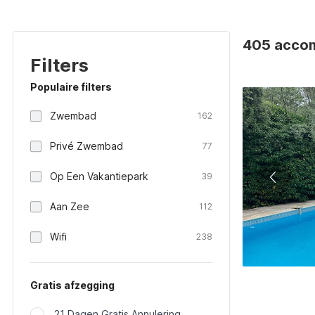
405 accomm
Filters
Populaire filters
Zwembad
162
Privé Zwembad
77
Op Een Vakantiepark
39
Aan Zee
112
Wifi
238
Gratis afzegging
21 Dagen Gratis Annulering