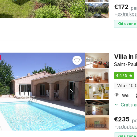
€
172
pe
+
extra kos
Kids zone 
Villa i
Saint-Paul
4.4 / 5
Villa
·
10 
Wifi
Gratis 
€
235
pe
+
extra kos
Kids zone 