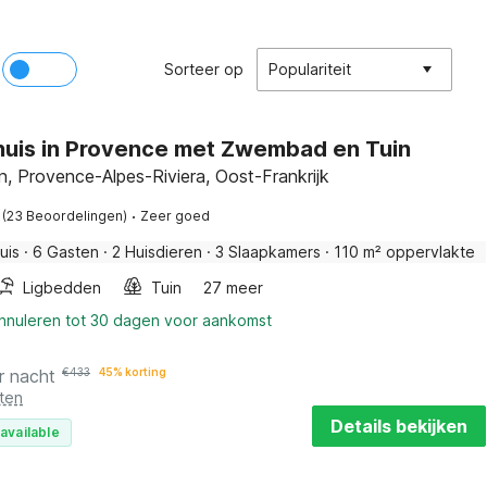
Sorteer op
Populariteit
huis in Provence met Zwembad en Tuin
n, Provence-Alpes-Riviera, Oost-Frankrijk
·
(23 Beoordelingen)
Zeer goed
uis
·
6 Gasten
·
2 Huisdieren
·
3 Slaapkamers
·
110 m² oppervlakte
Ligbedden
Tuin
27 meer
annuleren tot 30 dagen voor aankomst
r nacht
€
433
45% korting
ten
Details bekijken
available