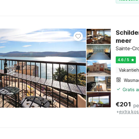
Schilde
meer
Sainte-Cr
4.6 / 5
Vakantieh
Wasma
Gratis 
€
201
pe
+
extra kos