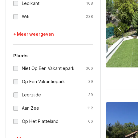
Ledikant
108
Wifi
238
+ Meer weergeven
Plaats
Niet Op Een Vakantiepark
366
Op Een Vakantiepark
39
Leerzijde
39
Aan Zee
112
Op Het Platteland
66