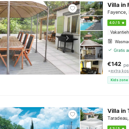
Villa i
Fayence, 
4.0 / 5
Vakantieh
Wasma
Gratis 
€
142
pe
+
extra kos
Kids zone 
Villa i
Taradeau,
4.3 / 5