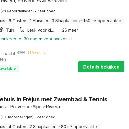
 Riviera, Provence-Alpes-Riviera
·
(23 Beoordelingen)
Zeer goed
uis
·
6 Gasten
·
1 Huisdier
·
3 Slaapkamers
·
150 m² oppervlakte
Tuin
Leuk voor kinderen
26 meer
annuleren tot 30 dagen voor aankomst
r nacht
€
566
55% korting
ten
Details bekijken
available
ehuis in Fréjus met Zwembad & Tennis
viera, Provence-Alpes-Riviera
·
(13 Beoordelingen)
Zeer goed
uis
·
4 Gasten
·
2 Slaapkamers
·
80 m² oppervlakte