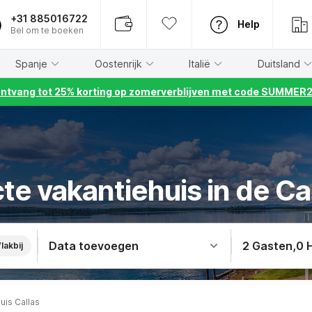
+31 885016722
Help
Bel om te boeken
Spanje
Oostenrijk
Italië
Duitsland
ntvang tot 25% korting op zomerverblijven met code SUMMER
te vakantiehuis in de Ca
Data toevoegen
2 Gasten
,
0 
lakbij
uis Callas