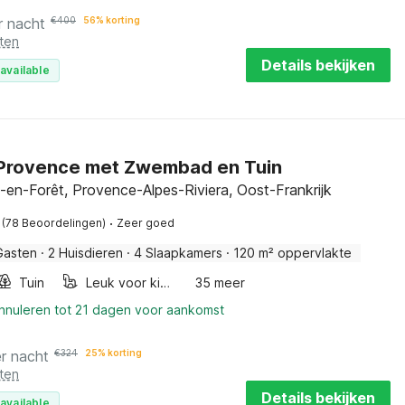
r nacht
€
400
56% korting
ten
Details bekijken
available
n Provence met Zwembad en Tuin
-en-Forêt, Provence-Alpes-Riviera, Oost-Frankrijk
·
(78 Beoordelingen)
Zeer goed
Gasten
·
2 Huisdieren
·
4 Slaapkamers
·
120 m² oppervlakte
Tuin
Leuk voor kinderen
35 meer
annuleren tot 21 dagen voor aankomst
r nacht
€
324
25% korting
ten
Details bekijken
available