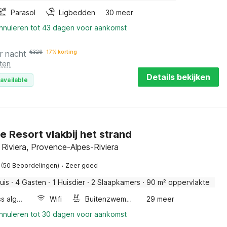
Parasol
Ligbedden
30 meer
annuleren tot 43 dagen voor aankomst
r nacht
€
326
17% korting
ten
Details bekijken
available
e Resort vlakbij het strand
 Riviera, Provence-Alpes-Riviera
·
(50 Beoordelingen)
Zeer goed
uis
·
4 Gasten
·
1 Huisdier
·
2 Slaapkamers
·
90 m² oppervlakte
Wellness algemeen
Wifi
Buitenzwembad
29 meer
annuleren tot 30 dagen voor aankomst