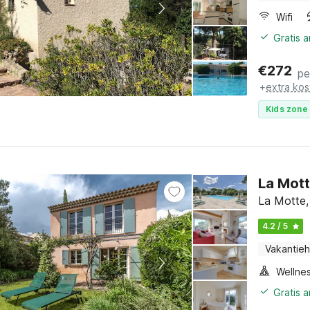
Wifi
Gratis 
€
272
pe
+
extra kos
Kids zone 
La Mott
La Motte,
4.2 / 5
Vakantieh
Gratis 