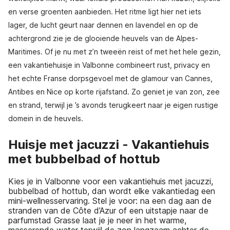
en verse groenten aanbieden. Het ritme ligt hier net iets
lager, de lucht geurt naar dennen en lavendel en op de
achtergrond zie je de glooiende heuvels van de Alpes-
Maritimes. Of je nu met z’n tweeën reist of met het hele gezin,
een vakantiehuisje in Valbonne combineert rust, privacy en
het echte Franse dorpsgevoel met de glamour van Cannes,
Antibes en Nice op korte rijafstand. Zo geniet je van zon, zee
en strand, terwijl je ’s avonds terugkeert naar je eigen rustige
domein in de heuvels.
Huisje met jacuzzi - Vakantiehuis
met bubbelbad of hottub
Kies je in Valbonne voor een vakantiehuis met jacuzzi,
bubbelbad of hottub, dan wordt elke vakantiedag een
mini-wellnesservaring. Stel je voor: na een dag aan de
stranden van de Côte d’Azur of een uitstapje naar de
parfumstad Grasse laat je je neer in het warme,
masserende water terwijl de zon langzaam achter de