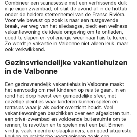
Combineer een saunasessie met een verfrissende duik
in je eigen zwembad, of sluit de avond af in de hottub
onder de heldere sterrenhemel van de Franse Rivièra.
Voor wie bewust op zoek is naar een rustgevende
break, ver weg van het alledaagse, biedt een wellness
vakantiewoning de ideale omgeving om te ontladen,
goed te slapen en vol energie weer naar huis te keren.
Zo wordt je vakantie in Valbonne niet alleen leuk, maar
ook verkwikkend.
Gezinsvriendelijke vakantiehuizen
in de Valbonne
Een gezinsvriendelijk vakantiehuis in Valbonne maakt
het eenvoudig om met kinderen op reis te gaan. In en
rond het dorp heerst een gemoedelijke sfeer, met
gezellige pleintjes waar kinderen kunnen spelen en
terrasjes waar je als ouder overzicht houdt. Veel
vakantiewoningen beschikken over een afgesloten tuin,
een privé-zwembad en voldoende buitenruimte om te
rennen, te ravotten en te spelen met een bal. Binnen
vind je vaak meerdere slaapkamers, een goed uitgeruste
keuken en praktische voorzieningen zoals een