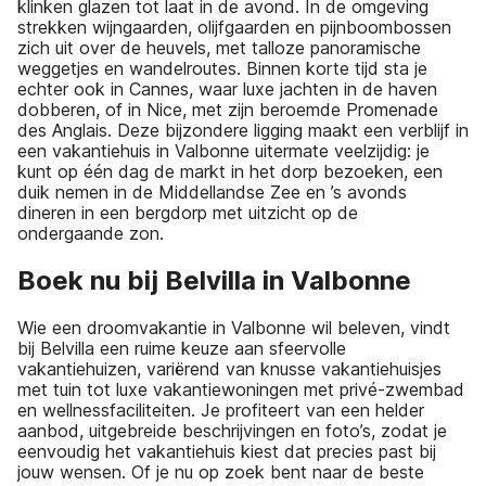
klinken glazen tot laat in de avond. In de omgeving
strekken wijngaarden, olijfgaarden en pijnboombossen
zich uit over de heuvels, met talloze panoramische
weggetjes en wandelroutes. Binnen korte tijd sta je
echter ook in Cannes, waar luxe jachten in de haven
dobberen, of in Nice, met zijn beroemde Promenade
des Anglais. Deze bijzondere ligging maakt een verblijf in
een vakantiehuis in Valbonne uitermate veelzijdig: je
kunt op één dag de markt in het dorp bezoeken, een
duik nemen in de Middellandse Zee en ’s avonds
dineren in een bergdorp met uitzicht op de
ondergaande zon.
Boek nu bij Belvilla in Valbonne
Wie een droomvakantie in Valbonne wil beleven, vindt
bij Belvilla een ruime keuze aan sfeervolle
vakantiehuizen, variërend van knusse vakantiehuisjes
met tuin tot luxe vakantiewoningen met privé-zwembad
en wellnessfaciliteiten. Je profiteert van een helder
aanbod, uitgebreide beschrijvingen en foto’s, zodat je
eenvoudig het vakantiehuis kiest dat precies past bij
jouw wensen. Of je nu op zoek bent naar de beste