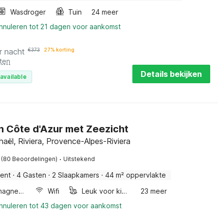
Wasdroger
Tuin
24 meer
annuleren tot 21 dagen voor aankomst
r nacht
€
373
27% korting
ten
Details bekijken
available
an Côte d'Azur met Zeezicht
aël, Riviera, Provence-Alpes-Riviera
·
(80 Beoordelingen)
Uitstekend
ent
·
4 Gasten
·
2 Slaapkamers
·
44 m² oppervlakte
Combimagnetron
Wifi
Leuk voor kinderen
23 meer
annuleren tot 43 dagen voor aankomst