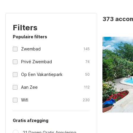
373 accomm
Filters
Populaire filters
Zwembad
145
Privé Zwembad
74
Op Een Vakantiepark
50
Aan Zee
112
Wifi
230
Gratis afzegging
21 Dagen Gratis Annulering