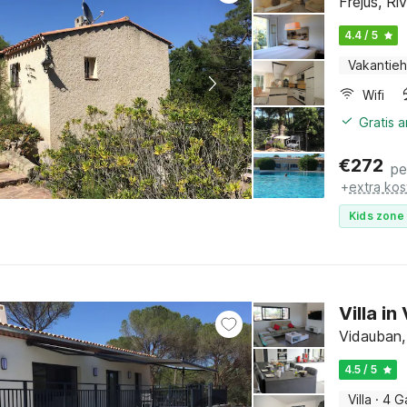
Fréjus, Ri
4.4 / 5
Vakantieh
Wifi
Gratis 
€
272
pe
+
extra kos
Kids zone 
Villa i
Vidauban,
4.5 / 5
Villa
·
4 G