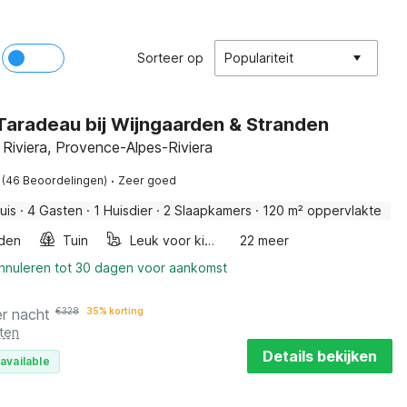
Sorteer op
Populariteit
n Taradeau bij Wijngaarden & Stranden
 Riviera, Provence-Alpes-Riviera
·
(46 Beoordelingen)
Zeer goed
uis
·
4 Gasten
·
1 Huisdier
·
2 Slaapkamers
·
120 m² oppervlakte
den
Tuin
Leuk voor kinderen
22 meer
annuleren tot 30 dagen voor aankomst
er nacht
€
328
35% korting
ten
Details bekijken
available