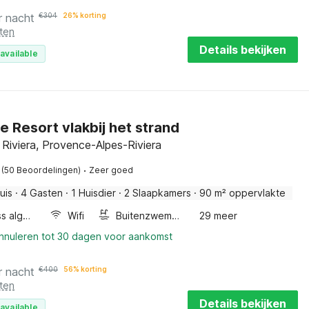
r nacht
€
304
26% korting
ten
Details bekijken
available
e Resort vlakbij het strand
 Riviera, Provence-Alpes-Riviera
·
(50 Beoordelingen)
Zeer goed
uis
·
4 Gasten
·
1 Huisdier
·
2 Slaapkamers
·
90 m² oppervlakte
Wellness algemeen
Wifi
Buitenzwembad
29 meer
annuleren tot 30 dagen voor aankomst
r nacht
€
400
56% korting
ten
Details bekijken
available