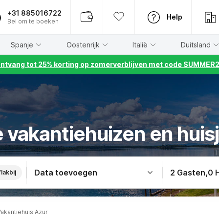
+31 885016722
Help
Bel om te boeken
Spanje
Oostenrijk
Italië
Duitsland
ntvang tot 25% korting op zomerverblijven met code SUMMER
 vakantiehuizen en huis
Data toevoegen
2 Gasten
,
0 
lakbij
Vakantiehuis Azur