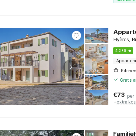
Appart
Hyères, Ri
4.2 / 5
Appartem
Kitche
Gratis 
€
73
per
+
extra kos
Familie