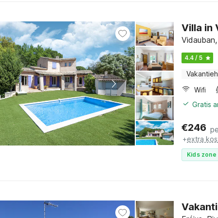
Villa i
Vidauban,
4.4 / 5
Vakantieh
Wifi
Gratis 
€
246
pe
+
extra kos
Kids zone 
Vakanti