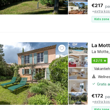
€
217
pe
+
extra kos
Kids zone 
La Mott
La Motte,
4.2 / 5
Vakantieh
Gratis 
€
172
pe
+
extra kos
Kids zone 