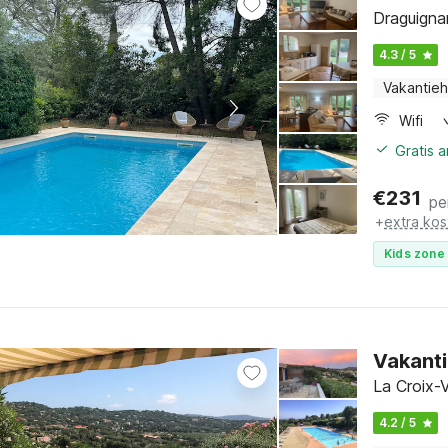
Draguigna
4.3 / 5
Vakantieh
Wifi
Gratis 
€
231
pe
+
extra kos
Kids zone 
Vakanti
La Croix-V
4.2 / 5