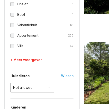
Chalet
1
Boot
1
Vakantiehuis
61
Appartement
256
Villa
47
+ Meer weergeven
Huisdieren
Wissen
Not allowed
Kinderen