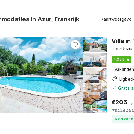
odaties in Azur, Frankrijk
Kaartweergave
Villa i
Taradeau,
4.3 / 5
Vakantieh
Ligbed
Gratis 
€
205
p
+
extra kos
Kids zone 