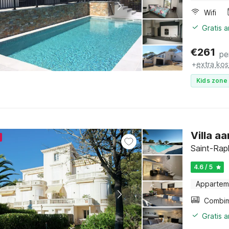
Wifi
Gratis 
€
261
pe
+
extra kos
Kids zone 
Villa a
Saint-Raph
4.6 / 5
Appartem
Gratis 