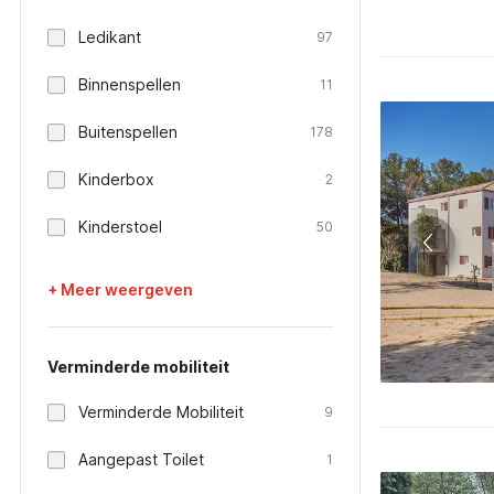
Ledikant
97
Binnenspellen
11
Buitenspellen
178
Kinderbox
2
Kinderstoel
50
+ Meer weergeven
Verminderde mobiliteit
Verminderde Mobiliteit
9
Aangepast Toilet
1