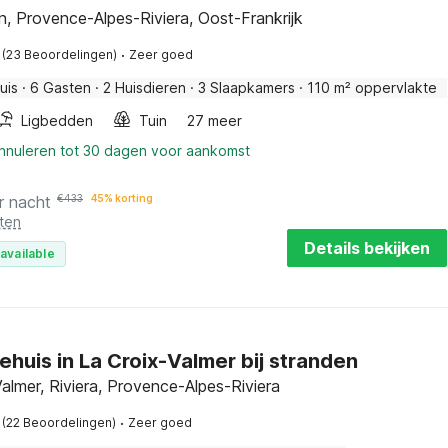
n, Provence-Alpes-Riviera, Oost-Frankrijk
·
(23 Beoordelingen)
Zeer goed
uis
·
6 Gasten
·
2 Huisdieren
·
3 Slaapkamers
·
110 m² oppervlakte
Ligbedden
Tuin
27 meer
annuleren tot 30 dagen voor aankomst
r nacht
€
433
45% korting
ten
Details bekijken
available
ehuis in La Croix-Valmer bij stranden
almer, Riviera, Provence-Alpes-Riviera
·
(22 Beoordelingen)
Zeer goed