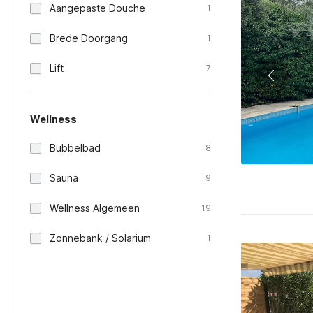
Aangepaste Douche
1
Brede Doorgang
1
Lift
7
Wellness
Bubbelbad
8
Sauna
9
Wellness Algemeen
19
Zonnebank / Solarium
1