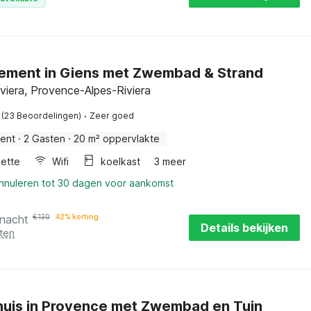
ement in Giens met Zwembad & Strand
viera, Provence-Alpes-Riviera
·
(23 Beoordelingen)
Zeer goed
ent
·
2 Gasten
·
20 m² oppervlakte
nette
Wifi
koelkast
3 meer
annuleren tot 30 dagen voor aankomst
 nacht
€
130
42% korting
Details bekijken
ten
huis in Provence met Zwembad en Tuin