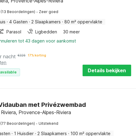
viera, Provence-Alpes-Riviera
·
(13 Beoordelingen)
Zeer goed
uis
·
4 Gasten
·
2 Slaapkamers
·
80 m² oppervlakte
Parasol
Ligbedden
30 meer
annuleren tot 43 dagen voor aankomst
r nacht
€
326
17% korting
ten
Details bekijken
available
n Vidauban met Privézwembad
 Riviera, Provence-Alpes-Riviera
·
(77 Beoordelingen)
Uitstekend
asten
·
1 Huisdier
·
2 Slaapkamers
·
100 m² oppervlakte