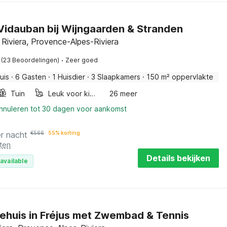
n Vidauban bij Wijngaarden & Stranden
 Riviera, Provence-Alpes-Riviera
·
(23 Beoordelingen)
Zeer goed
uis
·
6 Gasten
·
1 Huisdier
·
3 Slaapkamers
·
150 m² oppervlakte
Tuin
Leuk voor kinderen
26 meer
annuleren tot 30 dagen voor aankomst
r nacht
€
566
55% korting
ten
Details bekijken
available
ehuis in Fréjus met Zwembad & Tennis