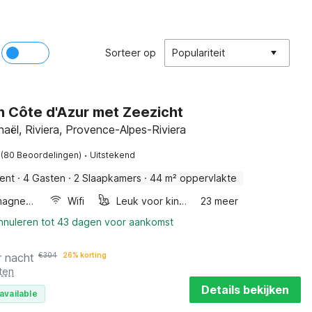
Sorteer op
Populariteit
an Côte d'Azur met Zeezicht
aël, Riviera, Provence-Alpes-Riviera
·
(80 Beoordelingen)
Uitstekend
ent
·
4 Gasten
·
2 Slaapkamers
·
44 m² oppervlakte
Combimagnetron
Wifi
Leuk voor kinderen
23 meer
annuleren tot 43 dagen voor aankomst
r nacht
€
304
26% korting
ten
Details bekijken
available