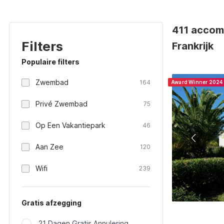
411 accom
Filters
Frankrijk
Populaire filters
Zwembad
164
Award Winner 2024
Privé Zwembad
75
Op Een Vakantiepark
46
Aan Zee
120
Wifi
239
Gratis afzegging
21 Dagen Gratis Annulering