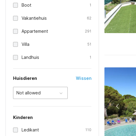
Boot
1
Vakantiehuis
62
Appartement
291
Villa
51
Landhuis
1
Huisdieren
Wissen
Not allowed
Kinderen
Ledikant
110