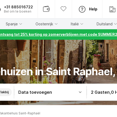
+31 885016722
Help
Bel om te boeken
Spanje
Oostenrijk
Italië
Duitsland
ntvang tot 25% korting op zomerverblijven met code SUMMER
huizen in Saint Raphael, 
Data toevoegen
2 Gasten
,
0 
lakbij
Vakantiehuis Saint-Raphaël