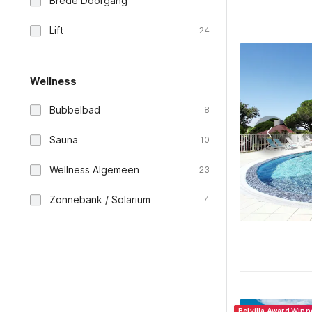
Brede Doorgang
1
Lift
24
Wellness
Bubbelbad
8
Sauna
10
Wellness Algemeen
23
Zonnebank / Solarium
4
Belvilla Award Win