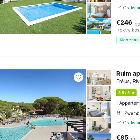
Gratis 
€
246
pe
+
extra kos
Kids zone 
Ruim ap
Fréjus, Ri
3.8 / 5
Appartem
Zwemb
Gratis 
€
85
per