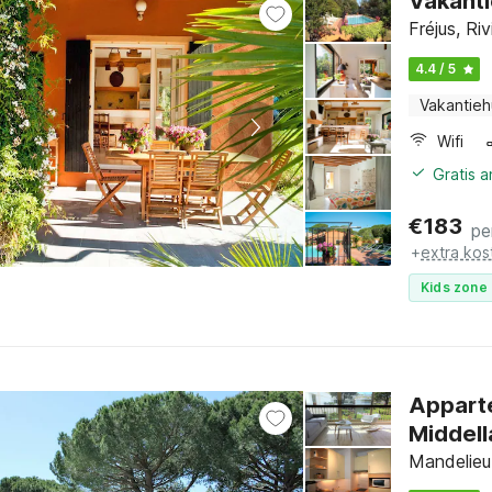
Vakanti
Fréjus, Ri
4.4 / 5
Vakantieh
Wifi
Gratis 
€
183
pe
+
extra kos
Kids zone 
Apparte
Middel
Mandelieu-