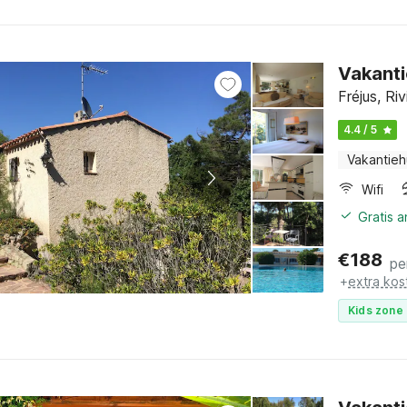
Vakanti
Fréjus, Ri
4.4 / 5
Vakantieh
Wifi
Gratis 
€
188
pe
+
extra kos
Kids zone 