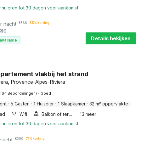
annuleren tot 30 dagen voor aankomst
r nacht
€
566
55% korting
ten
Details bekijken
available
partement vlakbij het strand
viera, Provence-Alpes-Riviera
·
(64 Beoordelingen)
Goed
ent
·
5 Gasten
·
1 Huisdier
·
1 Slaapkamer
·
32 m² oppervlakte
ad
Wifi
Balkon of terras
13 meer
annuleren tot 30 dagen voor aankomst
 nacht
€
300
71% korting