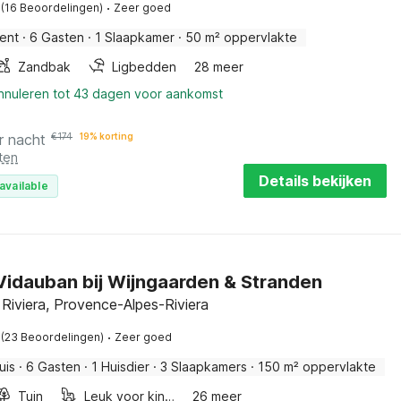
·
(16 Beoordelingen)
Zeer goed
ent
·
6 Gasten
·
1 Slaapkamer
·
50 m² oppervlakte
Zandbak
Ligbedden
28 meer
annuleren tot 43 dagen voor aankomst
r nacht
€
174
19% korting
ten
Details bekijken
available
n Vidauban bij Wijngaarden & Stranden
Riviera, Provence-Alpes-Riviera
·
(23 Beoordelingen)
Zeer goed
uis
·
6 Gasten
·
1 Huisdier
·
3 Slaapkamers
·
150 m² oppervlakte
Tuin
Leuk voor kinderen
26 meer