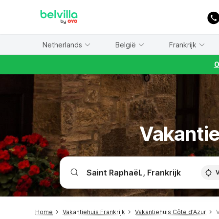
WIZARD MEMBER
Netherlands
België
Frankrijk
O
Vakantie
V
Home
Vakantiehuis Frankrijk
Vakantiehuis Côte d'Azur