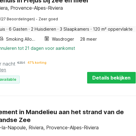
ehuis in Fréjus bij zee en meer
viera, Provence-Alpes-Riviera
·
(27 Beoordelingen)
Zeer goed
uis
·
6 Gasten
·
2 Huisdieren
·
3 Slaapkamers
·
120 m² oppervlakte
Smoking Allowed
Wasdroger
28 meer
annuleren tot 21 dagen voor aankomst
r nacht
€
354
47% korting
ten
Details bekijken
available
ment in Mandelieu aan het strand van de
landse Zee
la-Napoule, Riviera, Provence-Alpes-Riviera