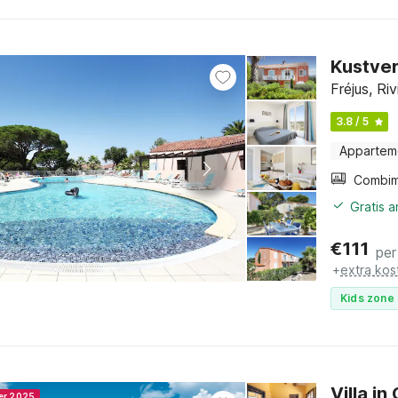
Kustver
Fréjus, Ri
3.8 / 5
Appartem
Gratis 
€
111
per
+
extra kos
Kids zone 
Villa i
ner 2025