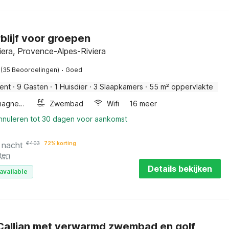
blijf voor groepen
viera, Provence-Alpes-Riviera
·
(35 Beoordelingen)
Goed
ent
·
9 Gasten
·
1 Huisdier
·
3 Slaapkamers
·
55 m² oppervlakte
Combimagnetron
Zwembad
Wifi
16 meer
annuleren tot 30 dagen voor aankomst
 nacht
€
403
72% korting
ten
Details bekijken
available
n Callian met verwarmd zwembad en golf