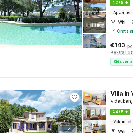
4.2 / 5
Appartem
Wifi
Gratis 
€
143
pe
+
extra kos
Kids zone 
Villa i
Vidauban, 
4.4 / 5
Vakantieh
Wifi