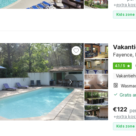
+
extra kos
Kids zone 
Vakanti
Fayence, 
4.1 / 5
Vakantieh
Wasmac
Gratis 
€
122
pe
+
extra kos
Kids zone 