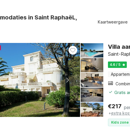
modaties in Saint RaphaëL,
Kaartweergave
Villa a
Saint-Raph
4.6 / 5
Appartem
Gratis 
€
217
pe
+
extra kos
Kids zone 