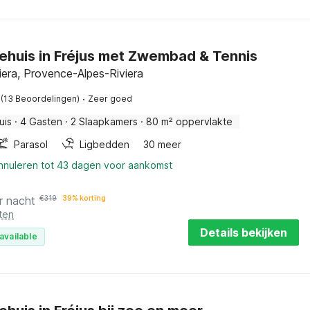
ehuis in Fréjus met Zwembad & Tennis
viera, Provence-Alpes-Riviera
·
(13 Beoordelingen)
Zeer goed
uis
·
4 Gasten
·
2 Slaapkamers
·
80 m² oppervlakte
Parasol
Ligbedden
30 meer
annuleren tot 43 dagen voor aankomst
r nacht
€
319
39% korting
ten
Details bekijken
available