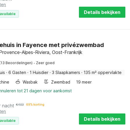
ten
Details bekijken
available
ehuis in Fayence met privézwembad
Provence-Alpes-Riviera, Oost-Frankrijk
·
(13 Beoordelingen)
Zeer goed
uis
·
6 Gasten
·
1 Huisdier
·
3 Slaapkamers
·
135 m² oppervlakte
hine
Wasbak
Zwembad
19 meer
annuleren tot 21 dagen voor aankomst
r nacht
€
403
69% korting
ten
Details bekijken
available