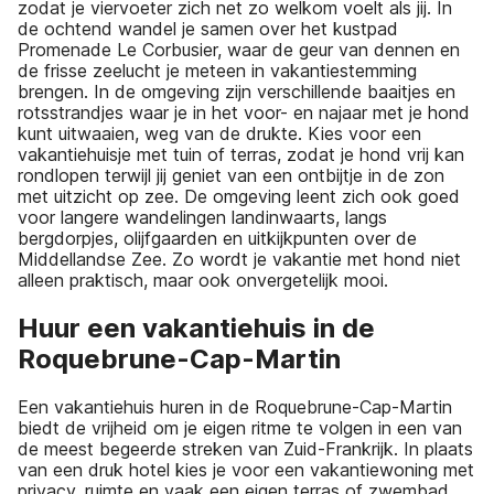
zodat je viervoeter zich net zo welkom voelt als jij. In
de ochtend wandel je samen over het kustpad
Promenade Le Corbusier, waar de geur van dennen en
de frisse zeelucht je meteen in vakantiestemming
brengen. In de omgeving zijn verschillende baaitjes en
rotsstrandjes waar je in het voor- en najaar met je hond
kunt uitwaaien, weg van de drukte. Kies voor een
vakantiehuisje met tuin of terras, zodat je hond vrij kan
rondlopen terwijl jij geniet van een ontbijtje in de zon
met uitzicht op zee. De omgeving leent zich ook goed
voor langere wandelingen landinwaarts, langs
bergdorpjes, olijfgaarden en uitkijkpunten over de
Middellandse Zee. Zo wordt je vakantie met hond niet
alleen praktisch, maar ook onvergetelijk mooi.
Huur een vakantiehuis in de
Roquebrune-Cap-Martin
Een vakantiehuis huren in de Roquebrune-Cap-Martin
biedt de vrijheid om je eigen ritme te volgen in een van
de meest begeerde streken van Zuid-Frankrijk. In plaats
van een druk hotel kies je voor een vakantiewoning met
privacy, ruimte en vaak een eigen terras of zwembad.