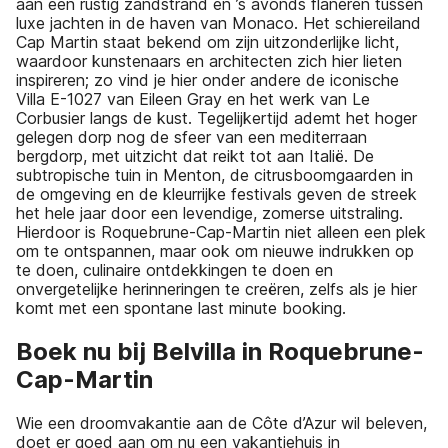
aan een rustig zandstrand en ’s avonds flaneren tussen
luxe jachten in de haven van Monaco. Het schiereiland
Cap Martin staat bekend om zijn uitzonderlijke licht,
waardoor kunstenaars en architecten zich hier lieten
inspireren; zo vind je hier onder andere de iconische
Villa E-1027 van Eileen Gray en het werk van Le
Corbusier langs de kust. Tegelijkertijd ademt het hoger
gelegen dorp nog de sfeer van een mediterraan
bergdorp, met uitzicht dat reikt tot aan Italië. De
subtropische tuin in Menton, de citrusboomgaarden in
de omgeving en de kleurrijke festivals geven de streek
het hele jaar door een levendige, zomerse uitstraling.
Hierdoor is Roquebrune-Cap-Martin niet alleen een plek
om te ontspannen, maar ook om nieuwe indrukken op
te doen, culinaire ontdekkingen te doen en
onvergetelijke herinneringen te creëren, zelfs als je hier
komt met een spontane last minute booking.
Boek nu bij Belvilla in Roquebrune-
Cap-Martin
Wie een droomvakantie aan de Côte d’Azur wil beleven,
doet er goed aan om nu een vakantiehuis in