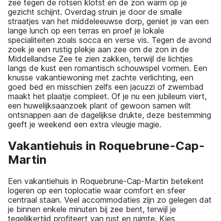
zee tegen de rotsen klotst en de zon warm op je
gezicht schijnt. Overdag struin je door de smalle
straatjes van het middeleeuwse dorp, geniet je van een
lange lunch op een terras en proef je lokale
specialiteiten zoals socca en verse vis. Tegen de avond
zoek je een rustig plekje aan zee om de zon in de
Middellandse Zee te zien zakken, terwijl de lichtjes
langs de kust een romantisch schouwspel vormen. Een
knusse vakantiewoning met zachte verlichting, een
goed bed en misschien zelfs een jacuzzi of zwembad
maakt het plaatje compleet. Of je nu een jubileum viert,
een huwelijksaanzoek plant of gewoon samen wilt
ontsnappen aan de dagelijkse drukte, deze bestemming
geeft je weekend een extra vleugje magie.
Vakantiehuis in Roquebrune-Cap-
Martin
Een vakantiehuis in Roquebrune-Cap-Martin betekent
logeren op een toplocatie waar comfort en sfeer
centraal staan. Veel accommodaties zijn zo gelegen dat
je binnen enkele minuten bij zee bent, terwijl je
tegelijkertijd profiteert van rust en ruimte. Kies