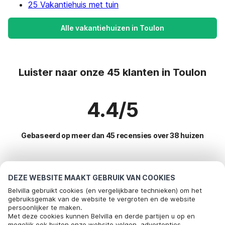
25 Vakantiehuis met tuin
Alle vakantiehuizen in Toulon
Luister naar onze 45 klanten in Toulon
4.4/5
Gebaseerd op meer dan 45 recensies over 38 huizen
Meest populaire bestemmingen voor
DEZE WEBSITE MAAKT GEBRUIK VAN COOKIES
vakantie
Belvilla gebruikt cookies (en vergelijkbare technieken) om het
gebruiksgemak van de website te vergroten en de website
persoonlijker te maken.
Top steden met top voorzieningen voor vakantie
Met deze cookies kunnen Belvilla en derde partijen u op en
mogelijk ook buiten onze website volgen, advertenties
Kindvriendelijke vakantiehuizen le-muy