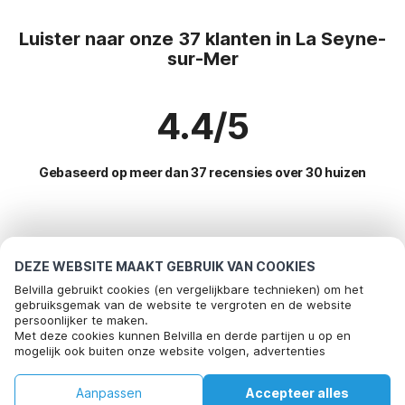
Luister naar onze 37 klanten in La Seyne-
sur-Mer
4.4/5
Gebaseerd op meer dan 37 recensies over 30 huizen
Meest populaire bestemmingen voor
vakantie
DEZE WEBSITE MAAKT GEBRUIK VAN COOKIES
Belvilla gebruikt cookies (en vergelijkbare technieken) om het
Top steden met top voorzieningen voor vakantie
gebruiksgemak van de website te vergroten en de website
persoonlijker te maken.
Bel om te boeken
Kindvriendelijke vakantiehuizen le-muy
Met deze cookies kunnen Belvilla en derde partijen u op en
Populaire voorzieningen voor vakantie in La-seyne-sur-
mogelijk ook buiten onze website volgen, advertenties
Kindvriendelijke vakantiehuizen le-muy
mer
afstemmen op uw interesses en u informatie laten delen via
social media.
Kindvriendelijke vakantiehuizen roquebrune-sur-argens
Kindvriendelijke vakantiehuizen
Aanpassen
Accepteer alles
Populaire steden voor vakantie in Cote-dazur
Door op "accepteren" te klikken gaat u hiermee akkoord. Meer