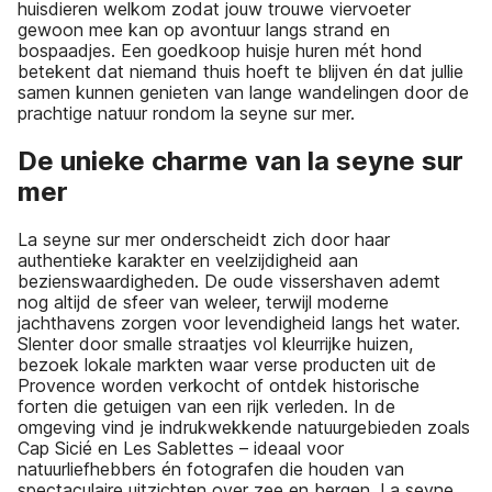
huisdieren welkom zodat jouw trouwe viervoeter
gewoon mee kan op avontuur langs strand en
bospaadjes. Een goedkoop huisje huren mét hond
betekent dat niemand thuis hoeft te blijven én dat jullie
samen kunnen genieten van lange wandelingen door de
prachtige natuur rondom la seyne sur mer.
De unieke charme van la seyne sur
mer
La seyne sur mer onderscheidt zich door haar
authentieke karakter en veelzijdigheid aan
bezienswaardigheden. De oude vissershaven ademt
nog altijd de sfeer van weleer, terwijl moderne
jachthavens zorgen voor levendigheid langs het water.
Slenter door smalle straatjes vol kleurrijke huizen,
bezoek lokale markten waar verse producten uit de
Provence worden verkocht of ontdek historische
forten die getuigen van een rijk verleden. In de
omgeving vind je indrukwekkende natuurgebieden zoals
Cap Sicié en Les Sablettes – ideaal voor
natuurliefhebbers én fotografen die houden van
spectaculaire uitzichten over zee en bergen. La seyne