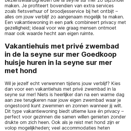
bezienswaardigheden die la seyne sur mer zo bijzonder
maken. Je profiteert bovendien van extra services
zoals fietsverhuur of broodjesservice bij het ontbijt –
alles om jouw verblijf zo aangenaam mogelijk te maken.
Een vakantiewoning in een park combineert privacy met
gezelligheid; ideaal voor wie graag mensen ontmoet
maar ook waarde hecht aan eigen ruimte.
Vakantiehuis met privé zwembad
in de la seyne sur mer Goedkoop
huisje huren in la seyne sur mer
met hond
Wil je jezelf echt verwennen tijdens jouw verblijf? Kies
dan voor een vakantiehuis met privé zwembad in la
seyne sur mer! Niets is heerlijker dan na een warme dag
aan zee terugkeren naar jouw eigen zwembad waar je
ongestoord kunt zwemmen en zonnen wanneer jij wilt.
Dit type vakantiewoning biedt ultieme luxe én privacy –
perfect voor gezinnen die samen willen genieten zonder
drukte om zich heen. Ook als je reist met hond zijn er
volop mogelijkheden; veel accommodaties heten