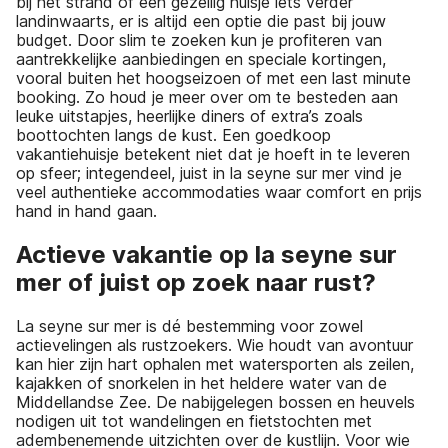
bij het strand of een gezellig huisje iets verder
landinwaarts, er is altijd een optie die past bij jouw
budget. Door slim te zoeken kun je profiteren van
aantrekkelijke aanbiedingen en speciale kortingen,
vooral buiten het hoogseizoen of met een last minute
booking. Zo houd je meer over om te besteden aan
leuke uitstapjes, heerlijke diners of extra’s zoals
boottochten langs de kust. Een goedkoop
vakantiehuisje betekent niet dat je hoeft in te leveren
op sfeer; integendeel, juist in la seyne sur mer vind je
veel authentieke accommodaties waar comfort en prijs
hand in hand gaan.
Actieve vakantie op la seyne sur
mer of juist op zoek naar rust?
La seyne sur mer is dé bestemming voor zowel
actievelingen als rustzoekers. Wie houdt van avontuur
kan hier zijn hart ophalen met watersporten als zeilen,
kajakken of snorkelen in het heldere water van de
Middellandse Zee. De nabijgelegen bossen en heuvels
nodigen uit tot wandelingen en fietstochten met
adembenemende uitzichten over de kustlijn. Voor wie