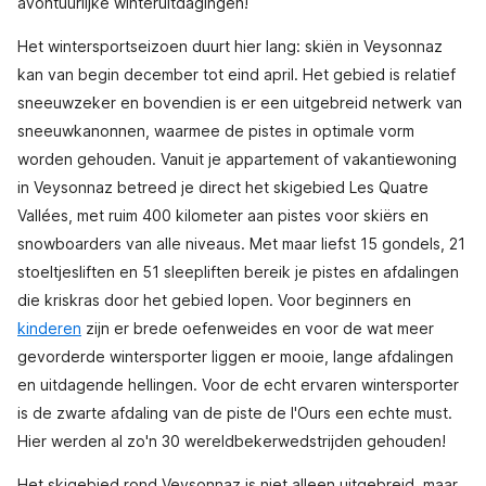
avontuurlijke winteruitdagingen!
Het wintersportseizoen duurt hier lang: skiën in Veysonnaz
kan van begin december tot eind april. Het gebied is relatief
sneeuwzeker en bovendien is er een uitgebreid netwerk van
sneeuwkanonnen, waarmee de pistes in optimale vorm
worden gehouden. Vanuit je appartement of vakantiewoning
in Veysonnaz betreed je direct het skigebied Les Quatre
Vallées, met ruim 400 kilometer aan pistes voor skiërs en
snowboarders van alle niveaus. Met maar liefst 15 gondels, 21
stoeltjesliften en 51 sleepliften bereik je pistes en afdalingen
die kriskras door het gebied lopen. Voor beginners en
kinderen
zijn er brede oefenweides en voor de wat meer
gevorderde wintersporter liggen er mooie, lange afdalingen
en uitdagende hellingen. Voor de echt ervaren wintersporter
is de zwarte afdaling van de piste de l'Ours een echte must.
Hier werden al zo'n 30 wereldbekerwedstrijden gehouden!
Het skigebied rond Veysonnaz is niet alleen uitgebreid, maar