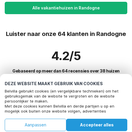
Alle vakantiehuizen in Randogne
Luister naar onze 64 klanten in Randogne
4.2/5
Gebaseerd op meer dan 64 recensies over 38 huizen
DEZE WEBSITE MAAKT GEBRUIK VAN COOKIES
Belvilla gebruikt cookies (en vergelijkbare technieken) om het
Meest populaire bestemmingen voor
gebruiksgemak van de website te vergroten en de website
persoonlijker te maken.
vakantie
Bel om te boeken
Met deze cookies kunnen Belvilla en derde partijen u op en
mogelijk ook buiten onze website volgen, advertenties
Top steden met top voorzieningen voor vakantie
afstemmen op uw interesses en u informatie laten delen via
social media.
Kindvriendelijke vakantiehuizen bayeux
Aanpassen
Accepteer alles
Door op "accepteren" te klikken gaat u hiermee akkoord. Meer
Top steden met top voorzieningen voor vakantie
informatie vind je in ons
cookiebeleid
.
Kindvriendelijke vakantiehuizen pierrefitte-en-auge
Huis
Verlanglijst
Boekingen
Account