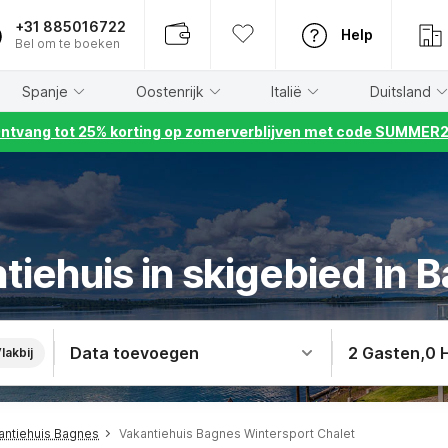
+31 885016722
Help
Bel om te boeken
Spanje
Oostenrijk
Italië
Duitsland
ntvang tot 25% korting op zomerverblijven met code SUMMER
tiehuis in skigebied in 
Data toevoegen
2 Gasten
,
0 
lakbij
antiehuis Bagnes
Vakantiehuis Bagnes Wintersport Chalet