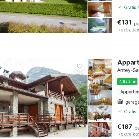
Gratis
€
131
pe
+
extra ko
Apparte
Antey-Sai
4.8 / 5
Apparte
garag
Gratis
€
187
p
+
extra ko