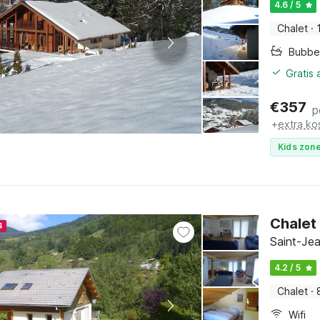
4.6 / 5
Chalet
·
Bubbe
Gratis
€
357
p
+
extra ko
Kids zone
Chalet 
4
Saint-Jea
4.2 / 5
Chalet
·
Wifi