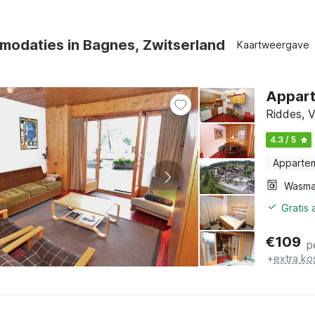
odaties in Bagnes, Zwitserland
Kaartweergave
Apparte
Riddes, V
4.3 / 5
Apparte
Wasma
Gratis
€
109
p
+
extra ko