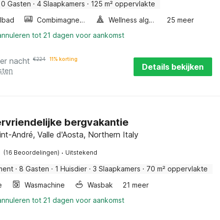
10 Gasten
·
4 Slaapkamers
·
125 m² oppervlakte
lbad
Combimagnetron
Wellness algemeen
25 meer
 annuleren tot 21 dagen voor aankomst
er nacht
€
224
11% korting
Details bekijken
sten
ervriendelijke bergvakantie
nt-André, Valle d'Aosta, Northern Italy
·
(16 Beoordelingen)
Uitstekend
ment
·
8 Gasten
·
1 Huisdier
·
3 Slaapkamers
·
70 m² oppervlakte
e
Wasmachine
Wasbak
21 meer
 annuleren tot 21 dagen voor aankomst