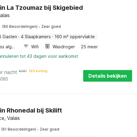
 in La Tzoumaz bij Skigebied
alais
·
(80 Beoordelingen)
Zeer goed
8 Gasten
·
4 Slaapkamers
·
160 m² oppervlakte
Wellness algemeen
Wifi
Wasdroger
25 meer
 annuleren tot 43 dagen voor aankomst
er nacht
€
281
10% korting
Details bekijken
sten
in Rhonedal bij Skilift
e, Valais
·
(61 Beoordelingen)
Zeer goed