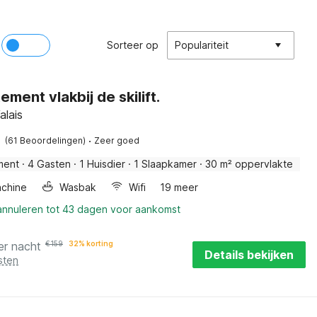
Sorteer op
Populariteit
ment vlakbij de skilift.
alais
·
(61 Beoordelingen)
Zeer goed
ment
·
4 Gasten
·
1 Huisdier
·
1 Slaapkamer
·
30 m² oppervlakte
chine
Wasbak
Wifi
19 meer
 annuleren tot 43 dagen voor aankomst
er nacht
€
159
32% korting
Details bekijken
sten