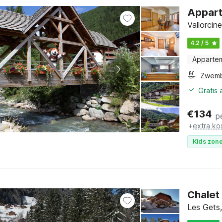
Appart
Vallorcin
4.2 / 5
Apparte
Zwem
Gratis
€
134
p
+
extra ko
Kids zone
Chalet 
Les Gets,