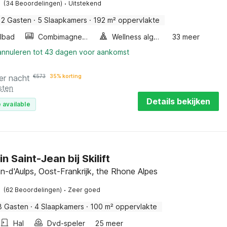
·
(34 Beoordelingen)
Uitstekend
12 Gasten
·
5 Slaapkamers
·
192 m² oppervlakte
lbad
Combimagnetron
Wellness algemeen
33 meer
 annuleren tot 43 dagen voor aankomst
er nacht
€
573
35% korting
sten
Details bekijken
 available
in Saint-Jean bij Skilift
n-d'Aulps, Oost-Frankrijk, the Rhone Alpes
·
(62 Beoordelingen)
Zeer goed
8 Gasten
·
4 Slaapkamers
·
100 m² oppervlakte
Hal
Dvd-speler
25 meer