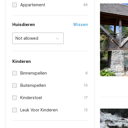
Appartement
46
Huisdieren
Wissen
Not allowed
Kinderen
Binnenspellen
6
Buitenspellen
10
Kinderstoel
17
Leuk Voor Kinderen
12