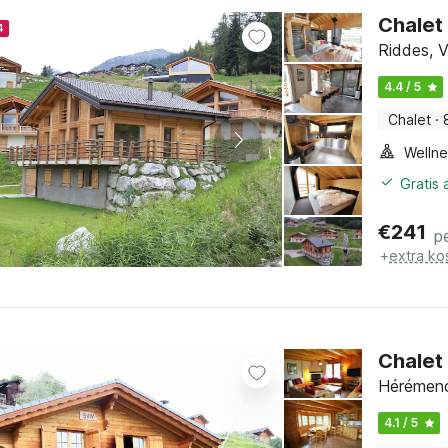
Chalet
4
Riddes, V
4.4 / 5
Chalet
·
Gratis
€
241
p
+
extra ko
Chalet 
Hérémenc
4.1 / 5