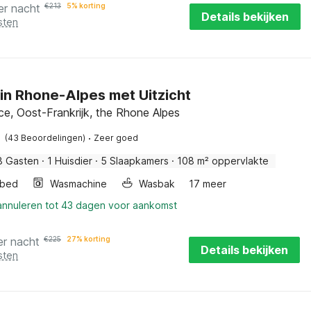
er nacht
€
213
5% korting
Details bekijken
sten
 in Rhone-Alpes met Uitzicht
e, Oost-Frankrijk, the Rhone Alpes
·
(43 Beoordelingen)
Zeer goed
8 Gasten
·
1 Huisdier
·
5 Slaapkamers
·
108 m² oppervlakte
rbed
Wasmachine
Wasbak
17 meer
 annuleren tot 43 dagen voor aankomst
er nacht
€
225
27% korting
Details bekijken
sten