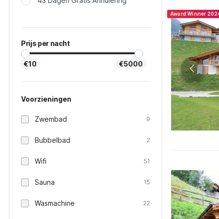
43 Dagen Gratis Annulering
Award Winner 202
Prijs per nacht
€10
€5000
Voorzieningen
Zwembad
9
Bubbelbad
2
Wifi
51
Sauna
15
Wasmachine
22