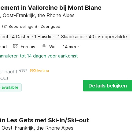
ement in Vallorcine bij Mont Blanc
e, Oost-Frankrijk, the Rhone Alpes
·
(31 Beoordelingen)
Zeer goed
ment
·
4 Gasten
·
1 Huisdier
·
1 Slaapkamer
·
40 m² oppervlakte
bad
Fornuis
Wifi
14 meer
 annuleren tot 14 dagen voor aankomst
er nacht
€
387
65% korting
sten
Details bekijken
 available
in Les Gets met Ski-in/Ski-out
 Oost-Frankrijk, the Rhone Alpes