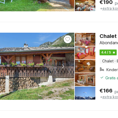
€
190
p
+
extra ko
Chalet
Abondanc
4.4 / 5
Chalet
·
Kinde
Gratis
€
166
p
+
extra ko