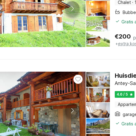
Chalet
·
Bubbe
Gratis
€
200
p
+
extra ko
Huisdi
Antey-Sai
4.6 / 5
Apparte
garag
Gratis