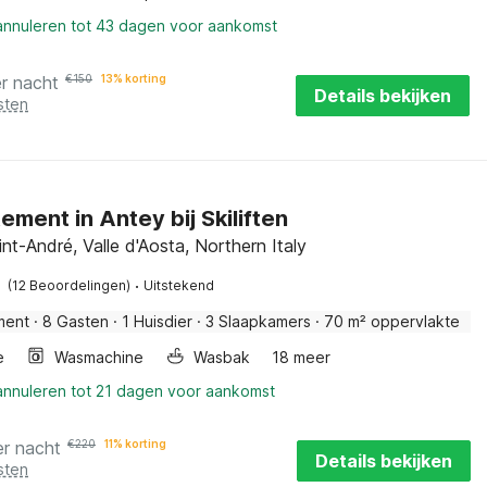
 annuleren tot 43 dagen voor aankomst
r nacht
€
150
13% korting
Details bekijken
sten
ment in Antey bij Skiliften
nt-André, Valle d'Aosta, Northern Italy
·
(12 Beoordelingen)
Uitstekend
ment
·
8 Gasten
·
1 Huisdier
·
3 Slaapkamers
·
70 m² oppervlakte
e
Wasmachine
Wasbak
18 meer
 annuleren tot 21 dagen voor aankomst
er nacht
€
220
11% korting
Details bekijken
sten