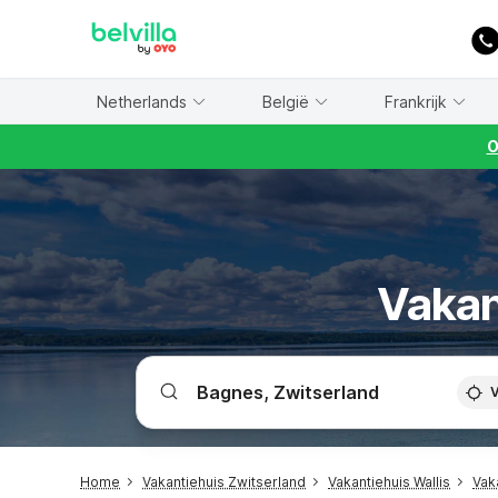
WIZARD MEMBER
Netherlands
België
Frankrijk
O
Vakan
V
Home
Vakantiehuis Zwitserland
Vakantiehuis Wallis
Vak