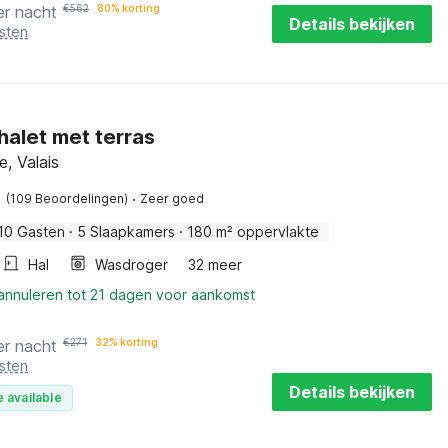
er nacht
€
562
80% korting
Details bekijken
sten
halet met terras
, Valais
·
(109 Beoordelingen)
Zeer goed
10 Gasten
·
5 Slaapkamers
·
180 m² oppervlakte
Hal
Wasdroger
32 meer
 annuleren tot 21 dagen voor aankomst
er nacht
€
271
32% korting
sten
Details bekijken
 available