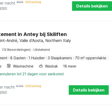
er nacht
€
536
55% korting
Details bekijken
sten
ement in Antey bij Skiliften
nt-André, Valle d'Aosta, Northern Italy
·
(12 Beoordelingen)
Uitstekend
ment
·
8 Gasten
·
1 Huisdier
·
3 Slaapkamers
·
70 m² oppervlakte
e
Wasmachine
Wasbak
18 meer
 annuleren tot 21 dagen voor aankomst
er nacht
€
409
52% korting
Details bekijken
sten