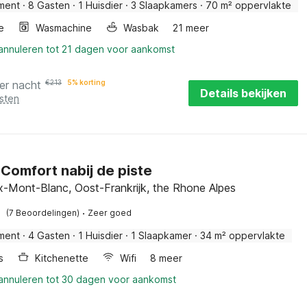
ment
·
8 Gasten
·
1 Huisdier
·
3 Slaapkamers
·
70 m² oppervlakte
e
Wasmachine
Wasbak
21 meer
 annuleren tot 21 dagen voor aankomst
er nacht
€
213
5% korting
Details bekijken
sten
 Comfort nabij de piste
-Mont-Blanc, Oost-Frankrijk, the Rhone Alpes
·
(7 Beoordelingen)
Zeer goed
ment
·
4 Gasten
·
1 Huisdier
·
1 Slaapkamer
·
34 m² oppervlakte
s
Kitchenette
Wifi
8 meer
 annuleren tot 30 dagen voor aankomst