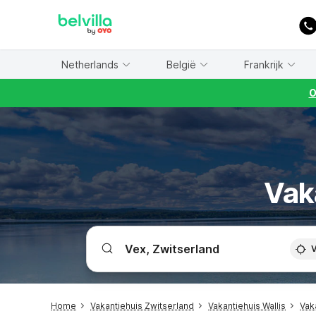
WIZARD MEMBER
Netherlands
België
Frankrijk
O
Vak
V
Home
Vakantiehuis Zwitserland
Vakantiehuis Wallis
Vak