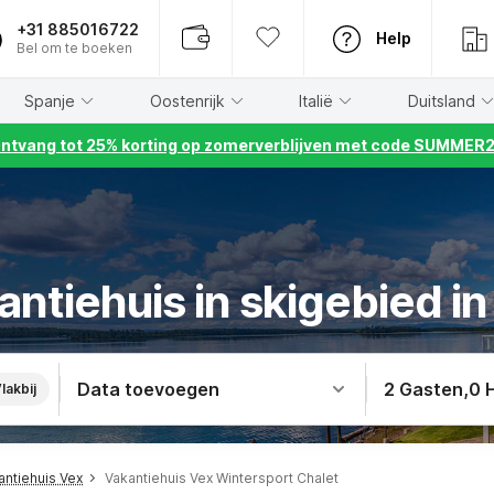
+31 885016722
Help
Bel om te boeken
Spanje
Oostenrijk
Italië
Duitsland
ntvang tot 25% korting op zomerverblijven met code SUMMER
antiehuis in skigebied in
Data toevoegen
2 Gasten
,
0 
lakbij
antiehuis Vex
Vakantiehuis Vex Wintersport Chalet