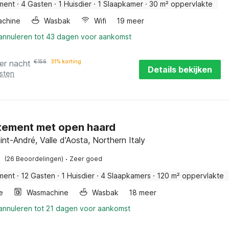
ment
·
4 Gasten
·
1 Huisdier
·
1 Slaapkamer
·
30 m² oppervlakte
chine
Wasbak
Wifi
19 meer
 annuleren tot 43 dagen voor aankomst
er nacht
€
156
31% korting
Details bekijken
sten
ement met open haard
nt-André, Valle d'Aosta, Northern Italy
·
(26 Beoordelingen)
Zeer goed
ment
·
12 Gasten
·
1 Huisdier
·
4 Slaapkamers
·
120 m² oppervlakte
e
Wasmachine
Wasbak
18 meer
 annuleren tot 21 dagen voor aankomst