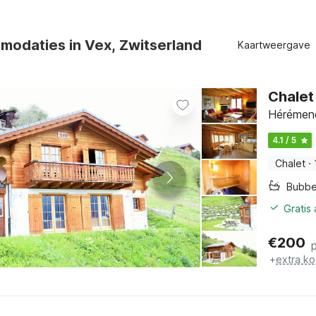
odaties in Vex, Zwitserland
Kaartweergave
Chalet 
Hérémenc
4.1 / 5
Chalet
·
Bubbe
Gratis
€
200
+
extra ko