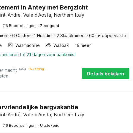
ement in Antey met Bergzicht
nt-André, Valle d'Aosta, Northern Italy
·
(16 Beoordelingen)
Zeer goed
ment
·
6 Gasten
·
1 Huisdier
·
2 Slaapkamers
·
60 m² oppervlakte
e
Wasmachine
Wasbak
19 meer
 annuleren tot 21 dagen voor aankomst
er nacht
€
211
1% korting
Details bekijken
sten
ervriendelijke bergvakantie
nt-André, Valle d'Aosta, Northern Italy
·
(16 Beoordelingen)
Uitstekend