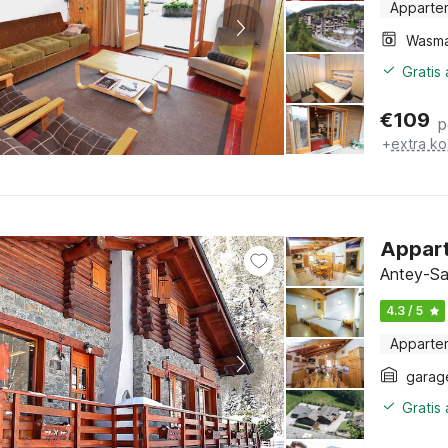
Apparte
Wasma
Gratis
€
109
p
+
extra ko
Appart
Antey-Sai
4.3 / 5
Apparte
garag
Gratis