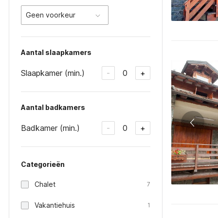
Geen voorkeur
Aantal slaapkamers
Slaapkamer (min.)
0
-
+
Aantal badkamers
Badkamer (min.)
0
-
+
Categorieën
Chalet
7
Vakantiehuis
1