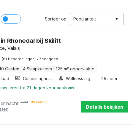
Sorteer op
Populariteit
in Rhonedal bij Skilift
e, Valais
·
(61 Beoordelingen)
Zeer goed
10 Gasten
·
4 Slaapkamers
·
125 m² oppervlakte
lbad
Combimagnetron
Wellness algemeen
25 meer
 annuleren tot 21 dagen voor aankomst
per nacht
€
224
11% korting
Details bekijken
sten