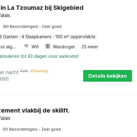
 in La Tzoumaz bij Skigebied
alais
·
(80 Beoordelingen)
Zeer goed
8 Gasten
·
4 Slaapkamers
·
160 m² oppervlakte
Wellness algemeen
Wifi
Wasdroger
25 meer
 annuleren tot 43 dagen voor aankomst
er nacht
€
281
9% korting
Details bekijken
sten
ment vlakbij de skilift.
alais
·
(61 Beoordelingen)
Zeer goed