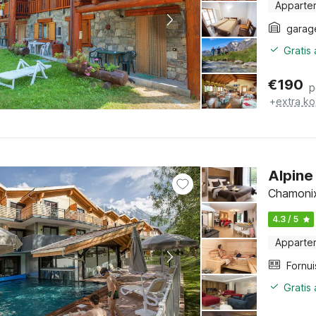
Apparte
garag
Gratis
€
190
p
+
extra ko
Alpine
Chamonix
4.3 / 5
Apparte
Fornui
Gratis