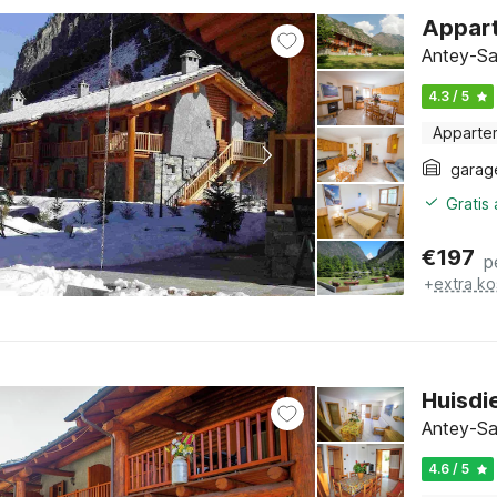
Appart
Antey-Sai
4.3 / 5
Apparte
garag
Gratis
€
197
p
+
extra ko
Huisdi
Antey-Sai
4.6 / 5