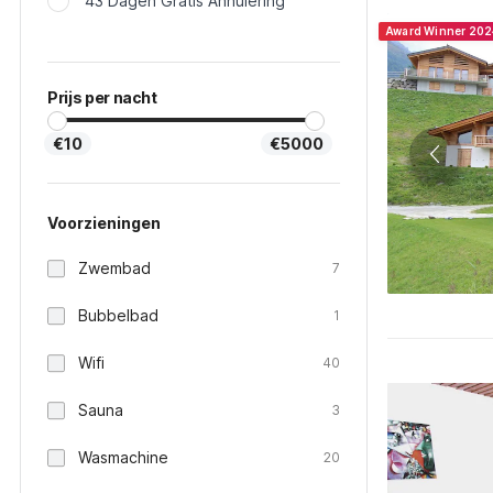
43 Dagen Gratis Annulering
Award Winner 202
Prijs per nacht
€10
€5000
Voorzieningen
Zwembad
7
Bubbelbad
1
Wifi
40
Sauna
3
Wasmachine
20