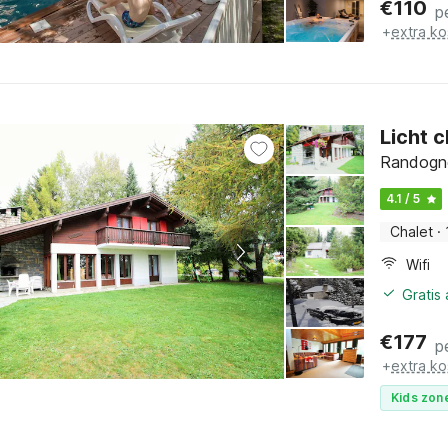
€
110
p
+
extra ko
Licht c
Randogne
4.1 / 5
Chalet
·
Wifi
Gratis
€
177
p
+
extra ko
Kids zone