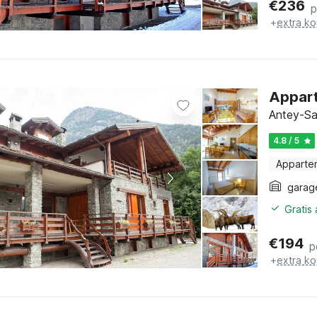
€
236
p
+
extra ko
Appart
Antey-Sai
4.8 / 5
Apparte
garag
Gratis
€
194
p
+
extra ko