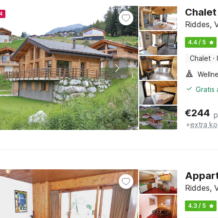
Chalet
4
Riddes, V
4.4 / 5
Chalet
·
Gratis
€
244
p
+
extra ko
Apparte
Riddes, V
4.3 / 5