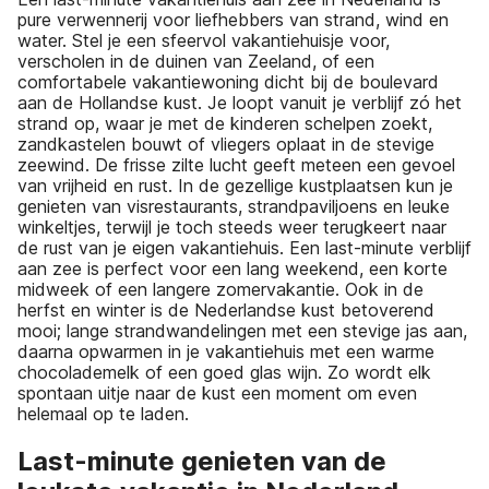
pure verwennerij voor liefhebbers van strand, wind en
water. Stel je een sfeervol vakantiehuisje voor,
verscholen in de duinen van Zeeland, of een
comfortabele vakantiewoning dicht bij de boulevard
aan de Hollandse kust. Je loopt vanuit je verblijf zó het
strand op, waar je met de kinderen schelpen zoekt,
zandkastelen bouwt of vliegers oplaat in de stevige
zeewind. De frisse zilte lucht geeft meteen een gevoel
van vrijheid en rust. In de gezellige kustplaatsen kun je
genieten van visrestaurants, strandpaviljoens en leuke
winkeltjes, terwijl je toch steeds weer terugkeert naar
de rust van je eigen vakantiehuis. Een last-minute verblijf
aan zee is perfect voor een lang weekend, een korte
midweek of een langere zomervakantie. Ook in de
herfst en winter is de Nederlandse kust betoverend
mooi; lange strandwandelingen met een stevige jas aan,
daarna opwarmen in je vakantiehuis met een warme
chocolademelk of een goed glas wijn. Zo wordt elk
spontaan uitje naar de kust een moment om even
helemaal op te laden.
Last-minute genieten van de