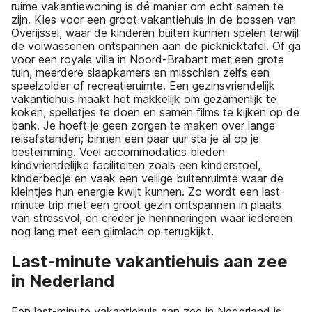
ruime vakantiewoning is dé manier om echt samen te
zijn. Kies voor een groot vakantiehuis in de bossen van
Overijssel, waar de kinderen buiten kunnen spelen terwijl
de volwassenen ontspannen aan de picknicktafel. Of ga
voor een royale villa in Noord-Brabant met een grote
tuin, meerdere slaapkamers en misschien zelfs een
speelzolder of recreatieruimte. Een gezinsvriendelijk
vakantiehuis maakt het makkelijk om gezamenlijk te
koken, spelletjes te doen en samen films te kijken op de
bank. Je hoeft je geen zorgen te maken over lange
reisafstanden; binnen een paar uur sta je al op je
bestemming. Veel accommodaties bieden
kindvriendelijke faciliteiten zoals een kinderstoel,
kinderbedje en vaak een veilige buitenruimte waar de
kleintjes hun energie kwijt kunnen. Zo wordt een last-
minute trip met een groot gezin ontspannen in plaats
van stressvol, en creëer je herinneringen waar iedereen
nog lang met een glimlach op terugkijkt.
Last-minute vakantiehuis aan zee
in Nederland
Een last-minute vakantiehuis aan zee in Nederland is