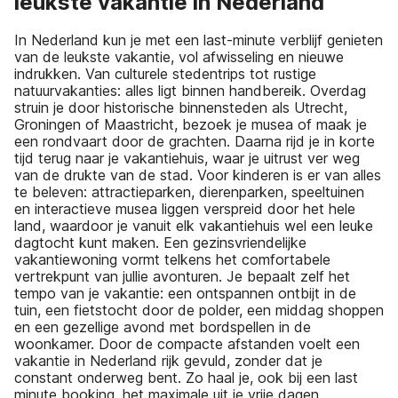
leukste vakantie in Nederland
In Nederland kun je met een last-minute verblijf genieten
van de leukste vakantie, vol afwisseling en nieuwe
indrukken. Van culturele stedentrips tot rustige
natuurvakanties: alles ligt binnen handbereik. Overdag
struin je door historische binnensteden als Utrecht,
Groningen of Maastricht, bezoek je musea of maak je
een rondvaart door de grachten. Daarna rijd je in korte
tijd terug naar je vakantiehuis, waar je uitrust ver weg
van de drukte van de stad. Voor kinderen is er van alles
te beleven: attractieparken, dierenparken, speeltuinen
en interactieve musea liggen verspreid door het hele
land, waardoor je vanuit elk vakantiehuis wel een leuke
dagtocht kunt maken. Een gezinsvriendelijke
vakantiewoning vormt telkens het comfortabele
vertrekpunt van jullie avonturen. Je bepaalt zelf het
tempo van je vakantie: een ontspannen ontbijt in de
tuin, een fietstocht door de polder, een middag shoppen
en een gezellige avond met bordspellen in de
woonkamer. Door de compacte afstanden voelt een
vakantie in Nederland rijk gevuld, zonder dat je
constant onderweg bent. Zo haal je, ook bij een last
minute booking, het maximale uit je vrije dagen.