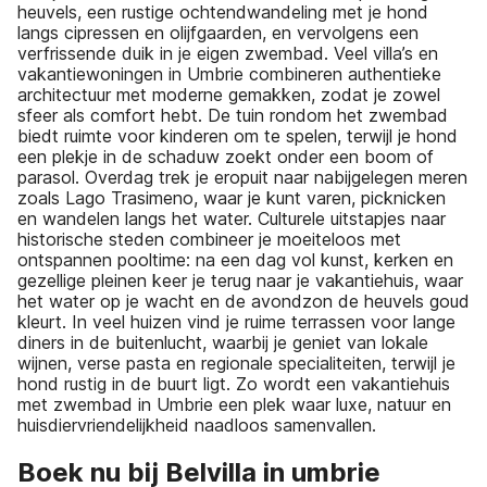
heuvels, een rustige ochtendwandeling met je hond
langs cipressen en olijfgaarden, en vervolgens een
verfrissende duik in je eigen zwembad. Veel villa’s en
vakantiewoningen in Umbrie combineren authentieke
architectuur met moderne gemakken, zodat je zowel
sfeer als comfort hebt. De tuin rondom het zwembad
biedt ruimte voor kinderen om te spelen, terwijl je hond
een plekje in de schaduw zoekt onder een boom of
parasol. Overdag trek je eropuit naar nabijgelegen meren
zoals Lago Trasimeno, waar je kunt varen, picknicken
en wandelen langs het water. Culturele uitstapjes naar
historische steden combineer je moeiteloos met
ontspannen pooltime: na een dag vol kunst, kerken en
gezellige pleinen keer je terug naar je vakantiehuis, waar
het water op je wacht en de avondzon de heuvels goud
kleurt. In veel huizen vind je ruime terrassen voor lange
diners in de buitenlucht, waarbij je geniet van lokale
wijnen, verse pasta en regionale specialiteiten, terwijl je
hond rustig in de buurt ligt. Zo wordt een vakantiehuis
met zwembad in Umbrie een plek waar luxe, natuur en
huisdiervriendelijkheid naadloos samenvallen.
Boek nu bij Belvilla in umbrie