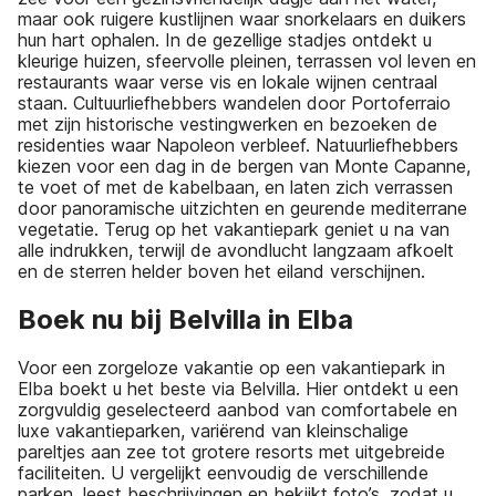
maar ook ruigere kustlijnen waar snorkelaars en duikers
hun hart ophalen. In de gezellige stadjes ontdekt u
kleurige huizen, sfeervolle pleinen, terrassen vol leven en
restaurants waar verse vis en lokale wijnen centraal
staan. Cultuurliefhebbers wandelen door Portoferraio
met zijn historische vestingwerken en bezoeken de
residenties waar Napoleon verbleef. Natuurliefhebbers
kiezen voor een dag in de bergen van Monte Capanne,
te voet of met de kabelbaan, en laten zich verrassen
door panoramische uitzichten en geurende mediterrane
vegetatie. Terug op het vakantiepark geniet u na van
alle indrukken, terwijl de avondlucht langzaam afkoelt
en de sterren helder boven het eiland verschijnen.
Boek nu bij Belvilla in Elba
Voor een zorgeloze vakantie op een vakantiepark in
Elba boekt u het beste via Belvilla. Hier ontdekt u een
zorgvuldig geselecteerd aanbod van comfortabele en
luxe vakantieparken, variërend van kleinschalige
pareltjes aan zee tot grotere resorts met uitgebreide
faciliteiten. U vergelijkt eenvoudig de verschillende
parken, leest beschrijvingen en bekijkt foto’s, zodat u