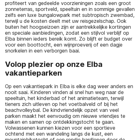
profiteert van gedeelde voorzieningen zoals een groot
zonneterras, sportveld, speeltuin en in sommige gevallen
zelfs een luxe bungalowpark met subtropisch zwembad,
terwijl u de kosten deelt met uw reisgezelschap. Ook
buiten het hoogseizoen zijn er aantrekkelijke kortingen
en speciale aanbiedingen, zodat een stijlvol verblijf op
Elba binnen ieders bereik komt. Zo blijft er budget over
voor een boottocht, een wijnproeverij of een dagje
snorkelen in een verborgen baai.
Volop plezier op onze Elba
vakantieparken
Op een vakantiepark in Elba is elke dag weer anders en
nooit saai. Kinderen vinden al snel hun weg naar de
speeltuin, het kinderbad of het animatieteam, terwijl
tieners zich uitleven op het voetbalveld of bij het
beachvolleybal. De kindvriendelijk opzet van veel
parken maakt het eenvoudig om nieuwe vriendjes te
maken en samen op ontdekkingstocht te gaan.
Volwassenen kunnen kiezen voor een sportieve
ochtend met een wandeling langs de kust, een
mountainbiketocht of een rondje hardlopen door de