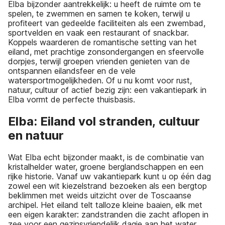
Elba bijzonder aantrekkelijk: u heeft de ruimte om te
spelen, te zwemmen en samen te koken, terwijl u
profiteert van gedeelde faciliteiten als een zwembad,
sportvelden en vaak een restaurant of snackbar.
Koppels waarderen de romantische setting van het
eiland, met prachtige zonsondergangen en sfeervolle
dorpjes, terwijl groepen vrienden genieten van de
ontspannen eilandsfeer en de vele
watersportmogelijkheden. Of u nu komt voor rust,
natuur, cultuur of actief bezig zijn: een vakantiepark in
Elba vormt de perfecte thuisbasis.
Elba: Eiland vol stranden, cultuur
en natuur
Wat Elba echt bijzonder maakt, is de combinatie van
kristalhelder water, groene berglandschappen en een
rijke historie. Vanaf uw vakantiepark kunt u op één dag
zowel een wit kiezelstrand bezoeken als een bergtop
beklimmen met weids uitzicht over de Toscaanse
archipel. Het eiland telt talloze kleine baaien, elk met
een eigen karakter: zandstranden die zacht aflopen in
zee voor een gezinsvriendelijk dagje aan het water,