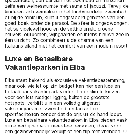
specialiteiten, een bar aan het zwembad en misschien
zelfs een wellnessruimte met sauna of jacuzzi. Terwijl de
kinderen zich vermaken in het kindvriendelijk zwembad
of bij de miniclub, kunt u ongestoord genieten van een
goed boek onder de parasol. De sfeer is ongedwongen,
het servicelevel hoog en de setting uniek: groene
heuvels, olijfbomen, wijngaarden en intens blauwe zee in
één uitzicht. Zo combineert u de charme van een
Italiaans eiland met het comfort van een modern resort.
Luxe en Betaalbare
Vakantieparken in Elba
Elba staat bekend als exclusieve vakantiebestemming,
maar ook wie let op zijn budget kan hier een luxe en
betaalbaar vakantiepark vinden. Door slim te kiezen
voor een iets rustiger ligging, buiten de grootste
hotspots, verblijft u in een volledig uitgerust
vakantiepark met zwembad, restaurant en
sportfaciliteiten zonder dat de prijs uit de hand loopt.
Luxe en betaalbare vakantieparken in Elba bieden vaak
ruime verblijven voor meerdere personen, ideaal voor
een gezinsvriendelijk verblijf of een trip met vrienden. U