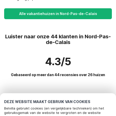
Alle vakantiehuizen in Nord-Pas-de-Calais
Luister naar onze 44 klanten in Nord-Pas-
de-Calais
4.3/5
Gebaseerd op meer dan 44 recensies over 26 huizen
Meest populaire bestemmingen voor
vakantie
DEZE WEBSITE MAAKT GEBRUIK VAN COOKIES
Belvilla gebruikt cookies (en vergelijkbare technieken) om het
Populaire voorzieningen voor vakantie in Nord-pas-de-
gebruiksgemak van de website te vergroten en de website