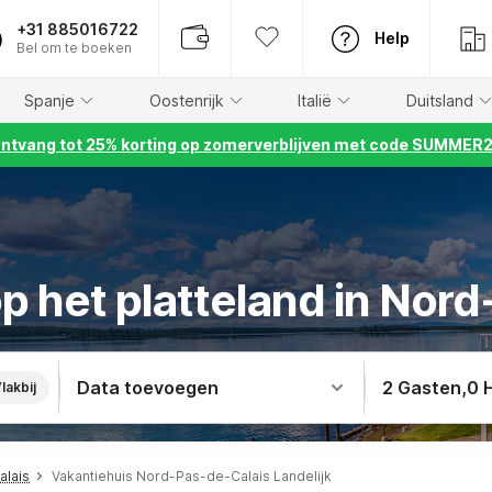
+31 885016722
Help
Bel om te boeken
Spanje
Oostenrijk
Italië
Duitsland
ntvang tot 25% korting op zomerverblijven met code SUMMER
p het platteland in Nor
Data toevoegen
2 Gasten
,
0 
lakbij
alais
Vakantiehuis Nord-Pas-de-Calais Landelijk