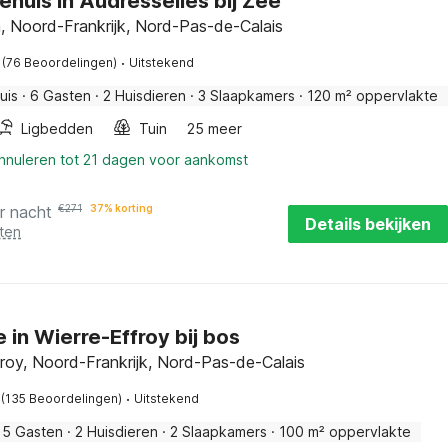
ehuis in Audresselles bij Zee
, Noord-Frankrijk, Nord-Pas-de-Calais
·
(76 Beoordelingen)
Uitstekend
uis
·
6 Gasten
·
2 Huisdieren
·
3 Slaapkamers
·
120 m² oppervlakte
Ligbedden
Tuin
25 meer
annuleren tot 21 dagen voor aankomst
r nacht
€
271
37% korting
Details bekijken
ten
 in Wierre-Effroy bij bos
froy, Noord-Frankrijk, Nord-Pas-de-Calais
·
(135 Beoordelingen)
Uitstekend
5 Gasten
·
2 Huisdieren
·
2 Slaapkamers
·
100 m² oppervlakte