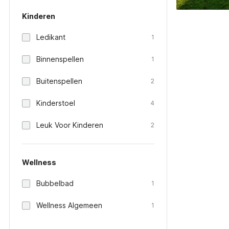
Kinderen
Ledikant
1
Binnenspellen
1
Buitenspellen
2
Kinderstoel
4
Leuk Voor Kinderen
2
Wellness
Bubbelbad
1
Wellness Algemeen
1