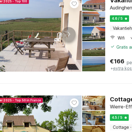
Vakanti
er 2025 - Top 100
Audinghen
4.6 / 5
Vakantieh
Wifi
Gratis 
€
166
pe
+
extra kos
Cottage
er 2025 - Top 50 in France
Wierre-Ef
4.5 / 5
Cottage
·