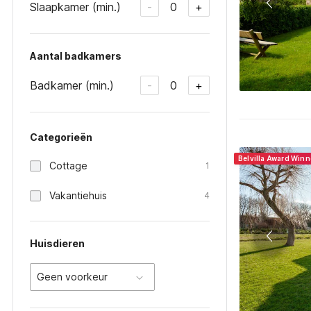
Slaapkamer (min.)
0
-
+
Aantal badkamers
Badkamer (min.)
0
-
+
Categorieën
Belvilla Award Winn
Cottage
1
Vakantiehuis
4
Huisdieren
Geen voorkeur