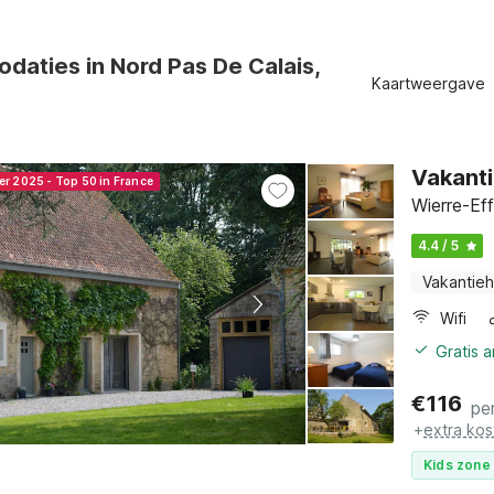
daties in Nord Pas De Calais,
Kaartweergave
Vakanti
er 2025 - Top 50 in France
Wierre-Ef
4.4 / 5
Vakantieh
Wifi
Gratis 
€
116
pe
+
extra kos
Kids zone 