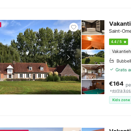
Vakanti
Saint-Ome
4.4 / 5
Vakantieh
Bubbel
Gratis 
€
164
pe
+
extra kos
Kids zone 