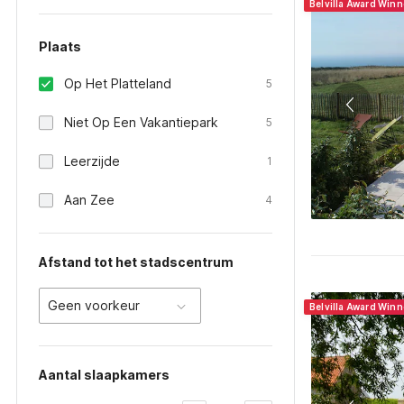
Belvilla Award Winn
Plaats
Op Het Platteland
5
Niet Op Een Vakantiepark
5
Leerzijde
1
Aan Zee
4
Afstand tot het stadscentrum
Geen voorkeur
Belvilla Award Winn
Aantal slaapkamers