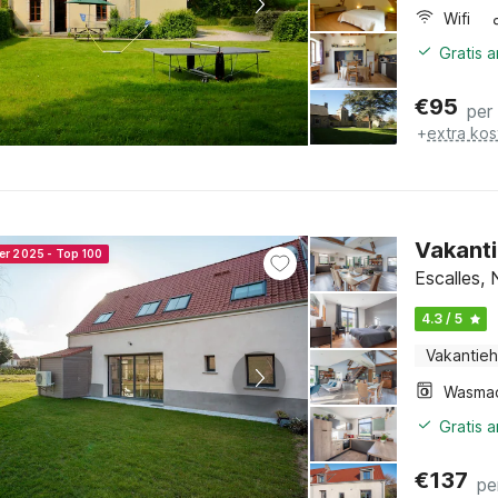
Wifi
Gratis 
€
95
per
+
extra kos
Vakanti
er 2025 - Top 100
Escalles,
4.3 / 5
Vakantieh
Wasma
Gratis 
€
137
pe