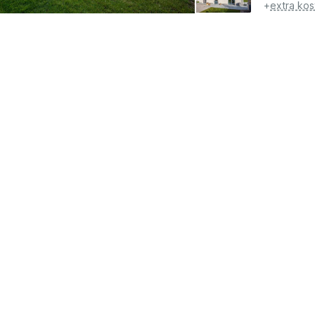
+
extra kos