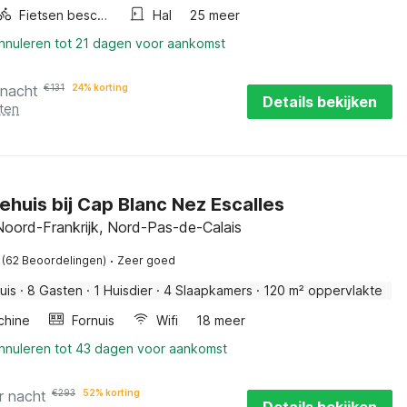
Fietsen beschikbaar
Hal
25 meer
annuleren tot 21 dagen voor aankomst
 nacht
€
131
24% korting
Details bekijken
ten
ehuis bij Cap Blanc Nez Escalles
 Noord-Frankrijk, Nord-Pas-de-Calais
·
(62 Beoordelingen)
Zeer goed
uis
·
8 Gasten
·
1 Huisdier
·
4 Slaapkamers
·
120 m² oppervlakte
chine
Fornuis
Wifi
18 meer
annuleren tot 43 dagen voor aankomst
r nacht
€
293
52% korting