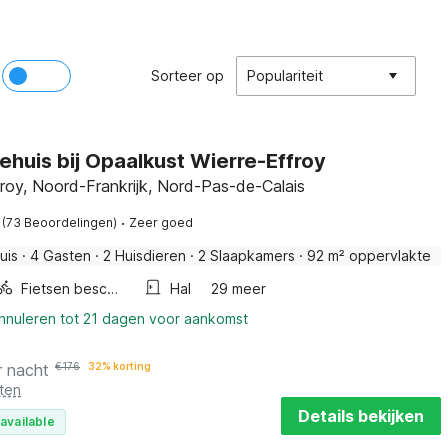
Sorteer op
Populariteit
ehuis bij Opaalkust Wierre-Effroy
froy, Noord-Frankrijk, Nord-Pas-de-Calais
·
(73 Beoordelingen)
Zeer goed
uis
·
4 Gasten
·
2 Huisdieren
·
2 Slaapkamers
·
92 m² oppervlakte
Fietsen beschikbaar
Hal
29 meer
annuleren tot 21 dagen voor aankomst
r nacht
€
176
32% korting
ten
Details bekijken
available