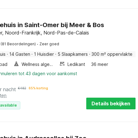
ehuis in Saint-Omer bij Meer & Bos
r, Noord-Frankrijk, Nord-Pas-de-Calais
·
(81 Beoordelingen)
Zeer goed
uis
·
14 Gasten
·
1 Huisdier
·
5 Slaapkamers
·
300 m² oppervlakte
bad
Wellness algemeen
Ledikant
36 meer
annuleren tot 43 dagen voor aankomst
r nacht
€
482
65% korting
ten
Details bekijken
available