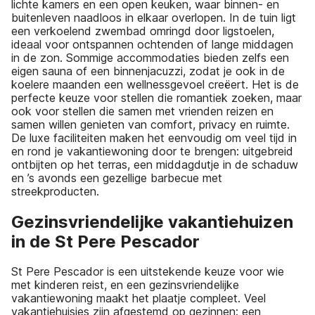
lichte kamers en een open keuken, waar binnen- en
buitenleven naadloos in elkaar overlopen. In de tuin ligt
een verkoelend zwembad omringd door ligstoelen,
ideaal voor ontspannen ochtenden of lange middagen
in de zon. Sommige accommodaties bieden zelfs een
eigen sauna of een binnenjacuzzi, zodat je ook in de
koelere maanden een wellnessgevoel creëert. Het is de
perfecte keuze voor stellen die romantiek zoeken, maar
ook voor stellen die samen met vrienden reizen en
samen willen genieten van comfort, privacy en ruimte.
De luxe faciliteiten maken het eenvoudig om veel tijd in
en rond je vakantiewoning door te brengen: uitgebreid
ontbijten op het terras, een middagdutje in de schaduw
en ’s avonds een gezellige barbecue met
streekproducten.
Gezinsvriendelijke vakantiehuizen
in de St Pere Pescador
St Pere Pescador is een uitstekende keuze voor wie
met kinderen reist, en een gezinsvriendelijke
vakantiewoning maakt het plaatje compleet. Veel
vakantiehuisjes zijn afgestemd op gezinnen: een