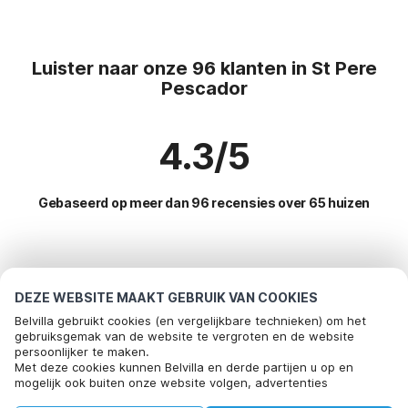
Luister naar onze 96 klanten in St Pere
Pescador
4.3/5
Gebaseerd op meer dan 96 recensies over 65 huizen
Meest populaire bestemmingen voor
vakantie
DEZE WEBSITE MAAKT GEBRUIK VAN COOKIES
Belvilla gebruikt cookies (en vergelijkbare technieken) om het
Top steden met top voorzieningen voor vakantie
gebruiksgemak van de website te vergroten en de website
persoonlijker te maken.
Kindvriendelijke vakantiehuizen st-pere-pescador
Met deze cookies kunnen Belvilla en derde partijen u op en
Populaire voorzieningen voor vakantie in St-pere-
mogelijk ook buiten onze website volgen, advertenties
Kindvriendelijke vakantiehuizen vilacolum
pescador
afstemmen op uw interesses en u informatie laten delen via