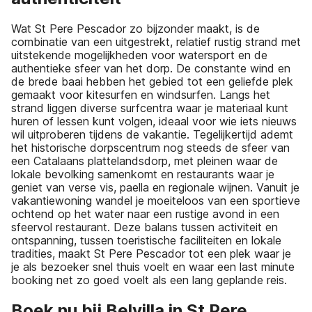
Wat St Pere Pescador zo bijzonder maakt, is de
combinatie van een uitgestrekt, relatief rustig strand met
uitstekende mogelijkheden voor watersport en de
authentieke sfeer van het dorp. De constante wind en
de brede baai hebben het gebied tot een geliefde plek
gemaakt voor kitesurfen en windsurfen. Langs het
strand liggen diverse surfcentra waar je materiaal kunt
huren of lessen kunt volgen, ideaal voor wie iets nieuws
wil uitproberen tijdens de vakantie. Tegelijkertijd ademt
het historische dorpscentrum nog steeds de sfeer van
een Catalaans plattelandsdorp, met pleinen waar de
lokale bevolking samenkomt en restaurants waar je
geniet van verse vis, paella en regionale wijnen. Vanuit je
vakantiewoning wandel je moeiteloos van een sportieve
ochtend op het water naar een rustige avond in een
sfeervol restaurant. Deze balans tussen activiteit en
ontspanning, tussen toeristische faciliteiten en lokale
tradities, maakt St Pere Pescador tot een plek waar je
je als bezoeker snel thuis voelt en waar een last minute
booking net zo goed voelt als een lang geplande reis.
Boek nu bij Belvilla in St Pere