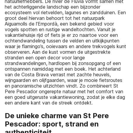
natuurliefhebbers. De rivier de Fluvià vormt samen met
het achterliggende landschap een bijzonder
ecosysteem vol rietvelden, lagunes en zandduinen. Een
groot deel hiervan behoort tot het natuurpark
Aiguamolls de l’Empordà, een bekend gebied voor
vogels spotten en rustige wandeltochten. Vanuit je
vakantiehuisje rijd of fiets je er zo naartoe voor een
ochtendwandeling tussen de velden en uitkijkpunten
waar je flamingo’s, ooievaars en andere trekvogels kunt
observeren. Aan de kust vormen de uitgestrekte
stranden een open decor voor lange
strandwandelingen, hardlopen bij zonsopgang of een
ontspannen namiddag met een boek. Het achterland
van de Costa Brava verrast met zachte heuvels,
wijngaarden en olijfgaarden, waar je mooie fietsroutes
en panoramische uitzichten vindt. Zo combineert St
Pere Pescador ongerepte natuur met het comfort van
een goed uitgeruste vakantiewoning, zodat je elke dag
een andere kant van de streek ontdekt.
De unieke charme van St Pere
Pescador: sport, strand en
authenticiteit