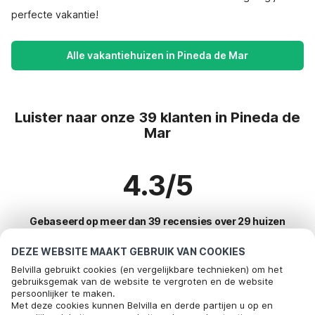
perfecte vakantie!
Alle vakantiehuizen in Pineda de Mar
Luister naar onze 39 klanten in Pineda de
Mar
4.3/5
Gebaseerd op meer dan 39 recensies over 29 huizen
DEZE WEBSITE MAAKT GEBRUIK VAN COOKIES
Belvilla gebruikt cookies (en vergelijkbare technieken) om het
Meest populaire bestemmingen voor
gebruiksgemak van de website te vergroten en de website
persoonlijker te maken.
vakantie
Bel om te boeken
Met deze cookies kunnen Belvilla en derde partijen u op en