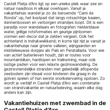
Castell Platja d’Aro ligt op een unieke plek waar zee en
natuur naadloos in elkaar overlopen. Vanuit je
vakantiehuis wandel je zo de beroemde “Cami de
Ronda” op, het kustpad dat langs rotsachtige baaien,
dennenbossen en verborgen strandjes loopt. Dit is een
paradijs voor wandelaars en fotografen: helderblauw
water, grillige rotsformaties en geurige pijnbomen
vormen een decor dat je zelden vergeet. Ook het
achterland is indrukwekkend; in korte tijd rijd je vanuit je
vakantiehuisje naar groene valleien, wijngaarden en
middeleeuwse dorpjes als Pals en Peratallada. Voor wie
van actief buitenleven houdt, zijn er routes voor
mountainbiken, hardlopen en trailrunning, maar ook
rustige paden voor een relaxte gezinswandeling. De
gezinsvriendelijke stranden met geleidelijk aflopende
zeebodem zijn ideaal voor kinderen die graag in de
golven spelen of hun eerste snorkelervaring opdoen. Zo
wordt je verblijf in Castell Platja d’Aro een combinatie
van strandvakantie en natuurbeleving, waarin elke dag
anders kan zijn.
Vakantiehuizen met zwembad in de
Castell Platja d’Aro