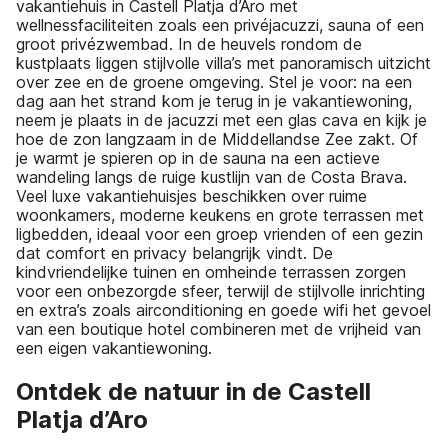
vakantiehuis in Castell Platja d’Aro met
wellnessfaciliteiten zoals een privéjacuzzi, sauna of een
groot privézwembad. In de heuvels rondom de
kustplaats liggen stijlvolle villa’s met panoramisch uitzicht
over zee en de groene omgeving. Stel je voor: na een
dag aan het strand kom je terug in je vakantiewoning,
neem je plaats in de jacuzzi met een glas cava en kijk je
hoe de zon langzaam in de Middellandse Zee zakt. Of
je warmt je spieren op in de sauna na een actieve
wandeling langs de ruige kustlijn van de Costa Brava.
Veel luxe vakantiehuisjes beschikken over ruime
woonkamers, moderne keukens en grote terrassen met
ligbedden, ideaal voor een groep vrienden of een gezin
dat comfort en privacy belangrijk vindt. De
kindvriendelijke tuinen en omheinde terrassen zorgen
voor een onbezorgde sfeer, terwijl de stijlvolle inrichting
en extra’s zoals airconditioning en goede wifi het gevoel
van een boutique hotel combineren met de vrijheid van
een eigen vakantiewoning.
Ontdek de natuur in de Castell
Platja d’Aro