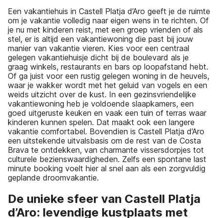
Een vakantiehuis in Castell Platja d’Aro geeft je de ruimte
om je vakantie volledig naar eigen wens in te richten. Of
je nu met kinderen reist, met een groep vrienden of als
stel, er is altijd een vakantiewoning die past bij jouw
manier van vakantie vieren. Kies voor een centraal
gelegen vakantiehuisje dicht bij de boulevard als je
graag winkels, restaurants en bars op loopafstand hebt.
Of ga juist voor een rustig gelegen woning in de heuvels,
waar je wakker wordt met het geluid van vogels en een
weids uitzicht over de kust. In een gezinsvriendelijke
vakantiewoning heb je voldoende slaapkamers, een
goed uitgeruste keuken en vaak een tuin of terras waar
kinderen kunnen spelen. Dat maakt ook een langere
vakantie comfortabel. Bovendien is Castell Platja d’Aro
een uitstekende uitvalsbasis om de rest van de Costa
Brava te ontdekken, van charmante vissersdorpjes tot
culturele bezienswaardigheden. Zelfs een spontane last
minute booking voelt hier al snel aan als een zorgvuldig
geplande droomvakantie.
De unieke sfeer van Castell Platja
d’Aro: levendige kustplaats met