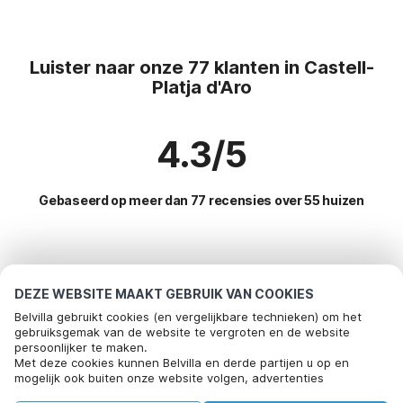
Luister naar onze 77 klanten in Castell-
Platja d'Aro
4.3/5
Gebaseerd op meer dan 77 recensies over 55 huizen
Meest populaire bestemmingen voor
vakantie
DEZE WEBSITE MAAKT GEBRUIK VAN COOKIES
Belvilla gebruikt cookies (en vergelijkbare technieken) om het
Top steden met top voorzieningen voor vakantie
gebruiksgemak van de website te vergroten en de website
persoonlijker te maken.
Bel om te boeken
Kindvriendelijke vakantiehuizen st-pere-pescador
Met deze cookies kunnen Belvilla en derde partijen u op en
Populaire voorzieningen voor vakantie in Castell-platja-
mogelijk ook buiten onze website volgen, advertenties
Kindvriendelijke vakantiehuizen vilacolum
daro
afstemmen op uw interesses en u informatie laten delen via