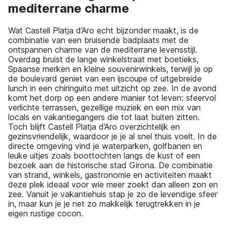
mediterrane charme
Wat Castell Platja d’Aro echt bijzonder maakt, is de
combinatie van een bruisende badplaats met de
ontspannen charme van de mediterrane levensstijl.
Overdag bruist de lange winkelstraat met boetieks,
Spaanse merken en kleine souvenirwinkels, terwijl je op
de boulevard geniet van een ijscoupe of uitgebreide
lunch in een chiringuito met uitzicht op zee. In de avond
komt het dorp op een andere manier tot leven: sfeervol
verlichte terrassen, gezellige muziek en een mix van
locals en vakantiegangers die tot laat buiten zitten.
Toch blijft Castell Platja d’Aro overzichtelijk en
gezinsvriendelijk, waardoor je je al snel thuis voelt. In de
directe omgeving vind je waterparken, golfbanen en
leuke uitjes zoals boottochten langs de kust of een
bezoek aan de historische stad Girona. De combinatie
van strand, winkels, gastronomie en activiteiten maakt
deze plek ideaal voor wie meer zoekt dan alleen zon en
zee. Vanuit je vakantiehuis stap je zo de levendige sfeer
in, maar kun je je net zo makkelijk terugtrekken in je
eigen rustige cocon.