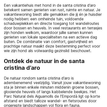
Een vakantiehuis met hond in de santa cristina d’aro
betekent samen genieten van rust, ruimte en natuur. Je
vakantiewoning biedt alle gemakken die jij én je huisdier
nodig hebben: een omheinde tuin, voldoende
schaduwplekken en directe toegang tot wandelroutes
door bossen en heuvels. In veel restaurants en terrasjes
zijn honden welkom, waardoor jullie samen kunnen
genieten van lokale specialiteiten na een actieve dag
buiten. De combinatie van comfort, gastvrijheid en
prachtige natuur maakt deze bestemming perfect voor
wie zijn hond als volwaardig gezinslid beschouwt.
Ontdek de natuur in de santa
cristina d’aro
De natuur rondom santa cristina d’aro is
adembenemend veelzijdig. Vanuit jouw vakantiewoning
sta je binnen enkele minuten middenin groene bossen,
glooiende heuvels of langs kabbelende beekjes. Het
Parc Natural dels Aiguamolls de l'Empordà ligt op korte
afstand en biedt talloze wandel- en fietsroutes door
ongerepte landschappen vol flora en fauna.