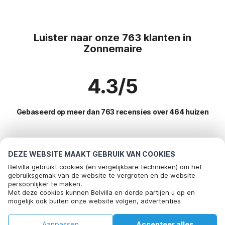
Luister naar onze 763 klanten in
Zonnemaire
4.3/5
Gebaseerd op meer dan 763 recensies over 464 huizen
Meest populaire bestemmingen voor
DEZE WEBSITE MAAKT GEBRUIK VAN COOKIES
vakantie
Belvilla gebruikt cookies (en vergelijkbare technieken) om het
gebruiksgemak van de website te vergroten en de website
persoonlijker te maken.
Top steden met top voorzieningen voor vakantie
Bel om te boeken
Met deze cookies kunnen Belvilla en derde partijen u op en
mogelijk ook buiten onze website volgen, advertenties
Vakantiehuis met tuin eede
Populaire voorzieningen voor vakantie in Zonnemaire
afstemmen op uw interesses en u informatie laten delen via
Vakantie met hond - Huisdiervriendelijke vakantiehuizen zuidzande
social media.
Vakantie met hond - Huisdiervriendelijke vakantiehuizen
Aanpassen
Accepteer alles