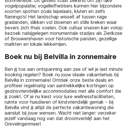
Bommenede. Dit gebied staat bekend om zijn rijke
vogelpopulatie; vogelliefhebbers kunnen hier bijzondere
soorten spotten zoals lepelaars, kluten en zelfs
flamingo’s! Het landschap wisselt af tussen ruige
graslanden, slikken vol bloemen en stille kreken waar
bevers zich thuis voelen. Ook cultuur snuiven kan volop:
bezoek nabijgelegen monumentale stadjes als Zierikzee
of Brouwershaven voor historische panden, gezellige
markten en lokale lekkernijen.
Boek nu bij Belvilla in zonnemaire
Ben jij toe aan ontspanning aan zee of wil je last minute
booking regelen? Boek nu jouw ideale vakantiehuis bij
Belvilla in zonnemaire! Ontdek onze beste deals en
profiteer regelmatig van aantrekkelijke kortingen op
gezinsvriendelijke accommodaties met alle comfort die
jij zoekt. Of je nu kiest voor luxe wellnessfaciliteiten,
ruimte voor huisdieren of kindvriendelijk gemak – bij
Belvilla vind jij altijd de perfecte vakantiewoning die
aansluit bij jouw wensen. Wacht niet langer: verzeker
jezelf vandaag nog van dat droomverblijf aan het
Grevelingenmeer!