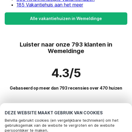
185 Vakantiehuis aan het meer
Alle vakantiehuizen in Wemeldinge
Luister naar onze 793 klanten in
Wemeldinge
4.3/5
Gebaseerd op meer dan 793 recensies over 470 huizen
Meest populaire bestemmingen voor
DEZE WEBSITE MAAKT GEBRUIK VAN COOKIES
vakantie
Belvilla gebruikt cookies (en vergelijkbare technieken) om het
gebruiksgemak van de website te vergroten en de website
persoonlijker te maken.
Top steden met top voorzieningen voor vakantie