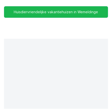
Huisdiervriendelijke vakantiehuizen in Wemeldinge