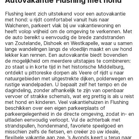
Autovakantie Flushing met hond
Flushing leent zich uitstekend voor een autovakantie
met hond: u rijdt comfortabel vanuit huis naar
Walcheren, parkeert vlak bij uw vakantiewoning en
heeft volop vrijheid om de omgeving te verkennen. Met
de auto bereikt u eenvoudig de brede zandstranden
van Zoutelande, Dishoek en Westkapelle, waar u samen
lange wandelingen langs de vloedlijn maakt en uw hond
lekker kan rennen. Een autovakantie biedt bovendien
de mogelijkheid om meerdere uitstapjes te combineren:
zo staat u in korte tijd in het historische Middelburg,
ontdekt u pittoreske dorpen als Veere of rijdt u naar
natuurgebieden met uitgestrekte dijken, polderwegen en
rustige wandelpaden. U bepaalt zelf het tempo en de
dagindeling, zonder afhankelijk te zijn van openbaar
vervoer of strakke schema’s, wat erg prettig is als u reist
met hond en kinderen. Veel vakantiehuizen in Flushing
beschikken over een eigen parkeerplaats of
parkeergelegenheid in de directe omgeving, zodat in- en
uitladen eenvoudig verloopt. Vul de achterbak met
strandspullen, hondenmand, favoriete speelgoed en
misschien zelfs de fietsen, en creëer zo uw ideale,
flexibele vakantie aan zee. ’s Avonds keert u terug naar