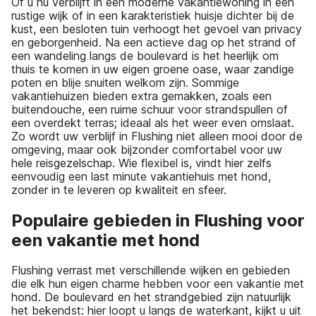
Of u nu verblijft in een moderne vakantiewoning in een
rustige wijk of in een karakteristiek huisje dichter bij de
kust, een besloten tuin verhoogt het gevoel van privacy
en geborgenheid. Na een actieve dag op het strand of
een wandeling langs de boulevard is het heerlijk om
thuis te komen in uw eigen groene oase, waar zandige
poten en blije snuiten welkom zijn. Sommige
vakantiehuizen bieden extra gemakken, zoals een
buitendouche, een ruime schuur voor strandspullen of
een overdekt terras; ideaal als het weer even omslaat.
Zo wordt uw verblijf in Flushing niet alleen mooi door de
omgeving, maar ook bijzonder comfortabel voor uw
hele reisgezelschap. Wie flexibel is, vindt hier zelfs
eenvoudig een last minute vakantiehuis met hond,
zonder in te leveren op kwaliteit en sfeer.
Populaire gebieden in Flushing voor
een vakantie met hond
Flushing verrast met verschillende wijken en gebieden
die elk hun eigen charme hebben voor een vakantie met
hond. De boulevard en het strandgebied zijn natuurlijk
het bekendst: hier loopt u langs de waterkant, kijkt u uit