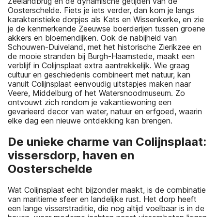
Zeelandbrug en de dynamische getijden van de
Oosterschelde. Fiets je iets verder, dan kom je langs
karakteristieke dorpjes als Kats en Wissenkerke, en zie
je de kenmerkende Zeeuwse boerderijen tussen groene
akkers en bloemendijken. Ook de nabijheid van
Schouwen-Duiveland, met het historische Zierikzee en
de mooie stranden bij Burgh-Haamstede, maakt een
verblijf in Colijnsplaat extra aantrekkelijk. Wie graag
cultuur en geschiedenis combineert met natuur, kan
vanuit Colijnsplaat eenvoudig uitstapjes maken naar
Veere, Middelburg of het Watersnoodmuseum. Zo
ontvouwt zich rondom je vakantiewoning een
gevarieerd decor van water, natuur en erfgoed, waarin
elke dag een nieuwe ontdekking kan brengen.
De unieke charme van Colijnsplaat:
vissersdorp, haven en
Oosterschelde
Wat Colijnsplaat echt bijzonder maakt, is de combinatie
van maritieme sfeer en landelijke rust. Het dorp heeft
een lange visserstraditie, die nog altijd voelbaar is in de