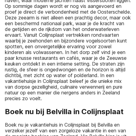
haven, waar moderne jachten naast vissersboten liggen.
Op sommige dagen wordt er nog vis aangevoerd en
proef je direct de verbondenheid met de Oosterschelde.
Deze zeearm is niet alleen een prachtig decor, maar ook
een beschermd nationaal park, waar je de kracht van
de getijden en de rijkdom van het onderwaterleven
ervaart. Vanuit Colijnsplaat vertrekken rondvaarten
waarbij je zeehonden en bijzondere vogelsoorten kunt
spotten, een onvergetelijke ervaring voor zowel
kinderen als volwassenen. In het dorp zelf vind je een
paar knusse restaurants en cafés, waar je de Zeeuwse
keuken ontdekt in een intieme setting. De straten zijn
rustig, de sfeer is ongedwongen en de horizon is altijd
dichtbij, met zicht op water of polderland. In een
vakantiehuisje in Colijnsplaat beleef je die unieke mix
van dorpse gezelligheid, culinaire verwennerij en pure
natuur op een manier die nergens anders in Zeeland
precies zo voelt.
Boek nu bij Belvilla in Colijnsplaat
Boek nu je vakantiehuis in Colijnsplaat bij Belvilla en
verzeker jezelf van een zorgeloze vakantie in een van