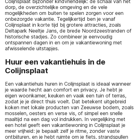
Colijnsplaat bijzonder kindvriendelijk: de schaal van het
dorp, de overzichtelijke omgeving en de vele
mogelijkheden om buiten te spelen zorgen voor een
onbezorgde vakantie. Tegelijkertijd ben je vanaf
Colijnsplaat in korte tijd bij grotere attracties, zoals
Deltapark Neeltje Jans, de brede Noordzeestranden of
historische stadjes. Zo combineer je eenvoudig
ontspannen dagen in en om je vakantiewoning met
afwisselende uitstapjes.
Huur een vakantiehuis in de
Colijnsplaat
Een vakantiehuis huren in Colijnsplaat is ideaal wanneer
je waarde hecht aan comfort en privacy. Je hebt je
eigen woonkamer, keuken en vaak een tuin of terras,
zodat je je direct thuis voelt. Dat betekent uitgebreid
koken met lokale producten van Zeeuwse bodem, zoals
mosselen, oesters en verse vis, of simpel een snelle
maaltijd na een dag vol indrukken. In vergelijking met
een hotel geeft een vakantiewoning in Colijnsplaat je
meer vrijheid: je bepaalt zelf je ritme, zonder vaste
ontbijturen, en je hebt ruimte om je fiets, strandspullen