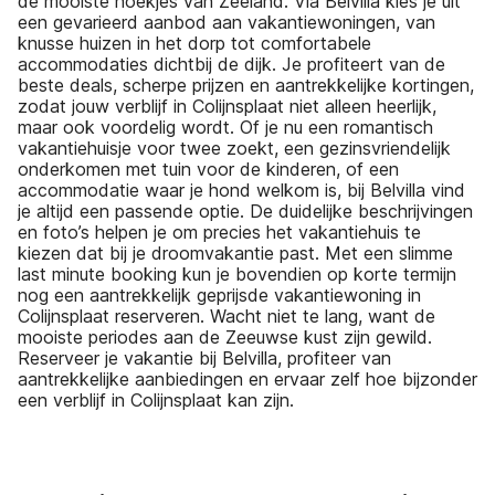
de mooiste hoekjes van Zeeland. Via Belvilla kies je uit
een gevarieerd aanbod aan vakantiewoningen, van
knusse huizen in het dorp tot comfortabele
accommodaties dichtbij de dijk. Je profiteert van de
beste deals, scherpe prijzen en aantrekkelijke kortingen,
zodat jouw verblijf in Colijnsplaat niet alleen heerlijk,
maar ook voordelig wordt. Of je nu een romantisch
vakantiehuisje voor twee zoekt, een gezinsvriendelijk
onderkomen met tuin voor de kinderen, of een
accommodatie waar je hond welkom is, bij Belvilla vind
je altijd een passende optie. De duidelijke beschrijvingen
en foto’s helpen je om precies het vakantiehuis te
kiezen dat bij je droomvakantie past. Met een slimme
last minute booking kun je bovendien op korte termijn
nog een aantrekkelijk geprijsde vakantiewoning in
Colijnsplaat reserveren. Wacht niet te lang, want de
mooiste periodes aan de Zeeuwse kust zijn gewild.
Reserveer je vakantie bij Belvilla, profiteer van
aantrekkelijke aanbiedingen en ervaar zelf hoe bijzonder
een verblijf in Colijnsplaat kan zijn.