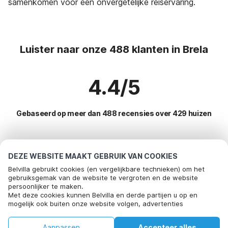
samenkomen voor een onvergetelijke reiservaring.
Luister naar onze 488 klanten in Brela
4.4/5
Gebaseerd op meer dan 488 recensies over 429 huizen
Meest populaire bestemmingen voor
DEZE WEBSITE MAAKT GEBRUIK VAN COOKIES
vakantie
Belvilla gebruikt cookies (en vergelijkbare technieken) om het
gebruiksgemak van de website te vergroten en de website
persoonlijker te maken.
Top steden met top voorzieningen voor vakantie
Bel om te boeken
Met deze cookies kunnen Belvilla en derde partijen u op en
mogelijk ook buiten onze website volgen, advertenties
Vakantie appartementen makarska
Populaire voorzieningen voor vakantie in Brela
afstemmen op uw interesses en u informatie laten delen via
Vakantie appartementen tucepi
social media.
Vakantie appartementen
Aanpassen
Accepteer alles