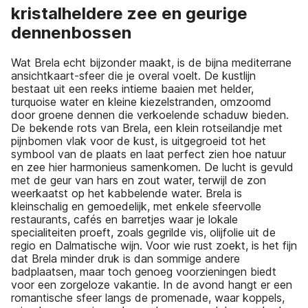
kristalheldere zee en geurige
dennenbossen
Wat Brela echt bijzonder maakt, is de bijna mediterrane
ansichtkaart-sfeer die je overal voelt. De kustlijn
bestaat uit een reeks intieme baaien met helder,
turquoise water en kleine kiezelstranden, omzoomd
door groene dennen die verkoelende schaduw bieden.
De bekende rots van Brela, een klein rotseilandje met
pijnbomen vlak voor de kust, is uitgegroeid tot het
symbool van de plaats en laat perfect zien hoe natuur
en zee hier harmonieus samenkomen. De lucht is gevuld
met de geur van hars en zout water, terwijl de zon
weerkaatst op het kabbelende water. Brela is
kleinschalig en gemoedelijk, met enkele sfeervolle
restaurants, cafés en barretjes waar je lokale
specialiteiten proeft, zoals gegrilde vis, olijfolie uit de
regio en Dalmatische wijn. Voor wie rust zoekt, is het fijn
dat Brela minder druk is dan sommige andere
badplaatsen, maar toch genoeg voorzieningen biedt
voor een zorgeloze vakantie. In de avond hangt er een
romantische sfeer langs de promenade, waar koppels,