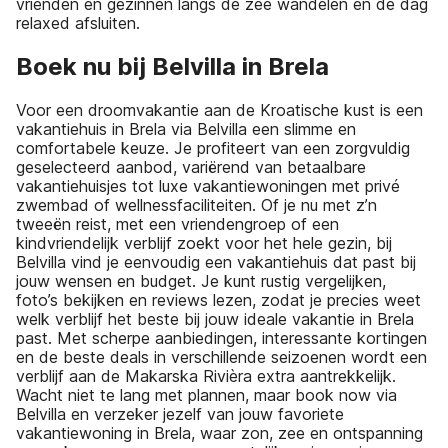
vrienden en gezinnen langs de zee wandelen en de dag
relaxed afsluiten.
Boek nu bij Belvilla in Brela
Voor een droomvakantie aan de Kroatische kust is een
vakantiehuis in Brela via Belvilla een slimme en
comfortabele keuze. Je profiteert van een zorgvuldig
geselecteerd aanbod, variërend van betaalbare
vakantiehuisjes tot luxe vakantiewoningen met privé
zwembad of wellnessfaciliteiten. Of je nu met z’n
tweeën reist, met een vriendengroep of een
kindvriendelijk verblijf zoekt voor het hele gezin, bij
Belvilla vind je eenvoudig een vakantiehuis dat past bij
jouw wensen en budget. Je kunt rustig vergelijken,
foto’s bekijken en reviews lezen, zodat je precies weet
welk verblijf het beste bij jouw ideale vakantie in Brela
past. Met scherpe aanbiedingen, interessante kortingen
en de beste deals in verschillende seizoenen wordt een
verblijf aan de Makarska Rivièra extra aantrekkelijk.
Wacht niet te lang met plannen, maar book now via
Belvilla en verzeker jezelf van jouw favoriete
vakantiewoning in Brela, waar zon, zee en ontspanning