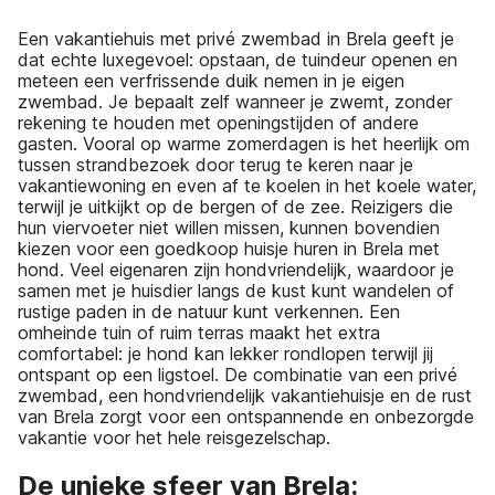
Een vakantiehuis met privé zwembad in Brela geeft je
dat echte luxegevoel: opstaan, de tuindeur openen en
meteen een verfrissende duik nemen in je eigen
zwembad. Je bepaalt zelf wanneer je zwemt, zonder
rekening te houden met openingstijden of andere
gasten. Vooral op warme zomerdagen is het heerlijk om
tussen strandbezoek door terug te keren naar je
vakantiewoning en even af te koelen in het koele water,
terwijl je uitkijkt op de bergen of de zee. Reizigers die
hun viervoeter niet willen missen, kunnen bovendien
kiezen voor een goedkoop huisje huren in Brela met
hond. Veel eigenaren zijn hondvriendelijk, waardoor je
samen met je huisdier langs de kust kunt wandelen of
rustige paden in de natuur kunt verkennen. Een
omheinde tuin of ruim terras maakt het extra
comfortabel: je hond kan lekker rondlopen terwijl jij
ontspant op een ligstoel. De combinatie van een privé
zwembad, een hondvriendelijk vakantiehuisje en de rust
van Brela zorgt voor een ontspannende en onbezorgde
vakantie voor het hele reisgezelschap.
De unieke sfeer van Brela: