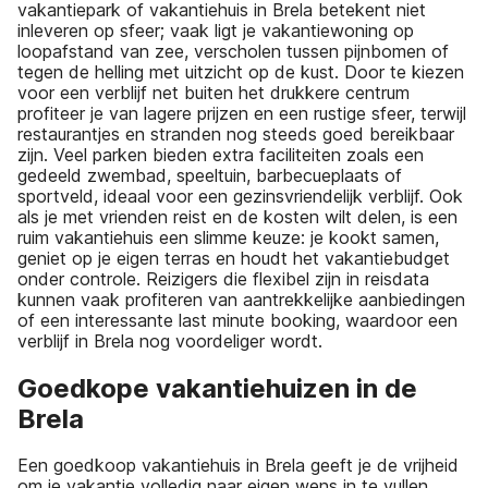
vakantiepark of vakantiehuis in Brela betekent niet
inleveren op sfeer; vaak ligt je vakantiewoning op
loopafstand van zee, verscholen tussen pijnbomen of
tegen de helling met uitzicht op de kust. Door te kiezen
voor een verblijf net buiten het drukkere centrum
profiteer je van lagere prijzen en een rustige sfeer, terwijl
restaurantjes en stranden nog steeds goed bereikbaar
zijn. Veel parken bieden extra faciliteiten zoals een
gedeeld zwembad, speeltuin, barbecueplaats of
sportveld, ideaal voor een gezinsvriendelijk verblijf. Ook
als je met vrienden reist en de kosten wilt delen, is een
ruim vakantiehuis een slimme keuze: je kookt samen,
geniet op je eigen terras en houdt het vakantiebudget
onder controle. Reizigers die flexibel zijn in reisdata
kunnen vaak profiteren van aantrekkelijke aanbiedingen
of een interessante last minute booking, waardoor een
verblijf in Brela nog voordeliger wordt.
Goedkope vakantiehuizen in de
Brela
Een goedkoop vakantiehuis in Brela geeft je de vrijheid
om je vakantie volledig naar eigen wens in te vullen,