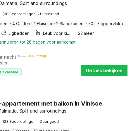
, Dalmatia, Split and surroundings
·
(38 Beoordelingen)
Uitstekend
ment
·
4 Gasten
·
1 Huisdier
·
2 Slaapkamers
·
70 m² oppervlakte
Ligbedden
Leuk voor kinderen
22 meer
 annuleren tot 28 dagen voor aankomst
er nacht
€
192
34% korting
osten
Details bekijken
e available
-appartement met balkon in Vinisce
Dalmatia, Split and surroundings
·
(23 Beoordelingen)
Zeer goed