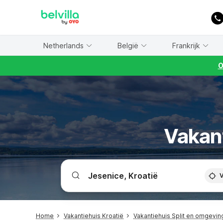
WIZARD MEMBER
Netherlands
België
Frankrijk
O
Vakan
V
Home
Vakantiehuis Kroatië
Vakantiehuis Split en omgevin