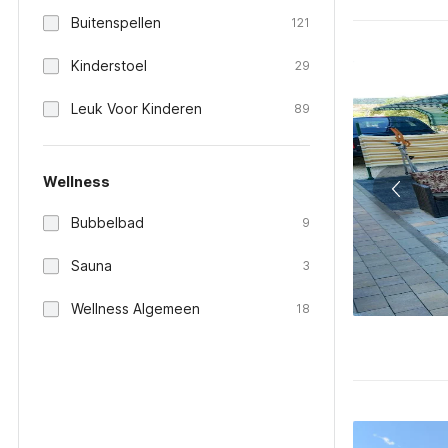
Buitenspellen
121
Kinderstoel
29
Leuk Voor Kinderen
89
Wellness
Bubbelbad
9
Sauna
3
Wellness Algemeen
18