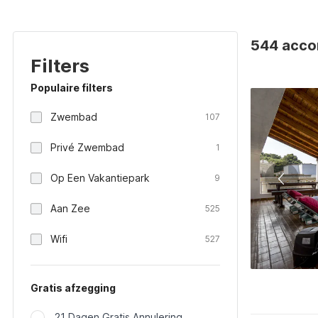
544 acco
Filters
Populaire filters
Zwembad
107
Privé Zwembad
1
Op Een Vakantiepark
9
Aan Zee
525
Wifi
527
Gratis afzegging
21 Dagen Gratis Annulering