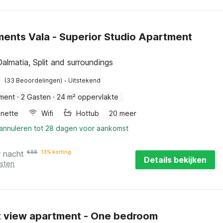
ents Vala - Superior Studio Apartment
Dalmatia, Split and surroundings
·
(33 Beoordelingen)
Uitstekend
ment
·
2 Gasten
·
24 m² oppervlakte
enette
Wifi
Hottub
20 meer
 annuleren tot 28 dagen voor aankomst
r nacht
€
88
13% korting
Details bekijken
osten
 view apartment - One bedroom