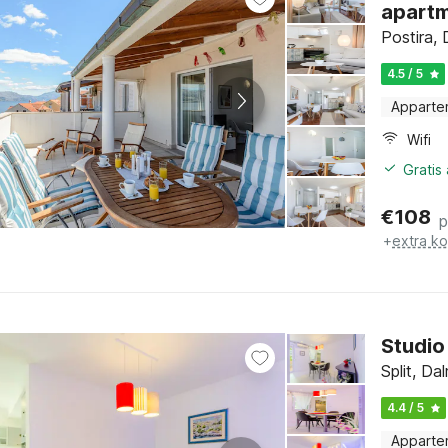
apartm
Postira, 
4.5 / 5
Apparte
Wifi
Gratis
€
108
p
+
extra k
Studio
Split, Da
4.4 / 5
Apparte