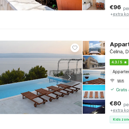
€
96
pe
+
extra k
Appart
Čelina, D
4.3 / 5
Apparte
Wifi
Gratis
€
80
pe
+
extra k
Kids zon