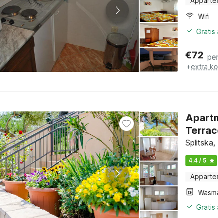
Apparte
Wifi
Gratis
€
72
pe
+
extra k
Apartm
Terrac
Splitska,
4.4 / 5
Apparte
Wasm
Gratis