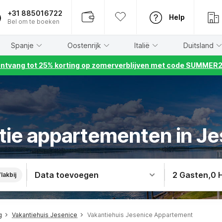
+31 885016722
Help
Bel om te boeken
Spanje
Oostenrijk
Italië
Duitsland
ntvang tot 25% korting op zomerverblijven met code SUMMER
tie appartementen in Je
Data toevoegen
2 Gasten
,
0 
lakbij
g
Vakantiehuis Jesenice
Vakantiehuis Jesenice Appartement