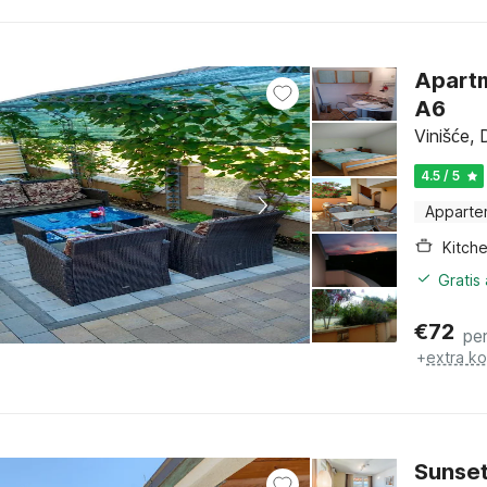
Apartm
A6
Vinišće, 
4.5 / 5
Apparte
Kitch
Gratis
€
72
pe
+
extra k
Sunset