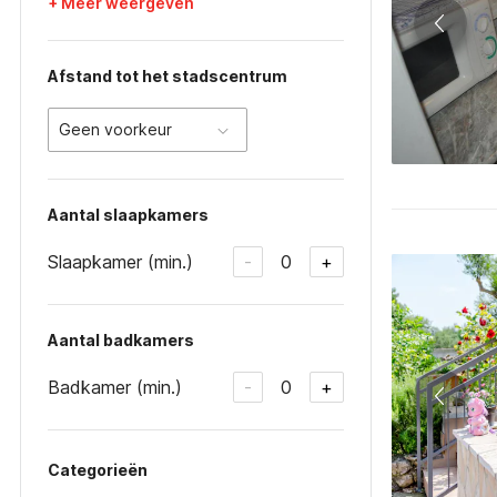
+ Meer weergeven
Afstand tot het stadscentrum
Geen voorkeur
Aantal slaapkamers
Slaapkamer (min.)
0
-
+
Aantal badkamers
Badkamer (min.)
0
-
+
Categorieën