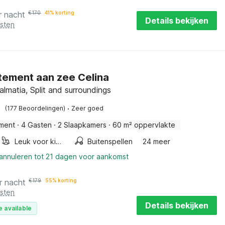
r nacht
€
170
41% korting
Details bekijken
osten
ement aan zee Celina
almatia, Split and surroundings
·
(177 Beoordelingen)
Zeer goed
ment
·
4 Gasten
·
2 Slaapkamers
·
60 m² oppervlakte
Leuk voor kinderen
Buitenspellen
24 meer
 annuleren tot 21 dagen voor aankomst
r nacht
€
179
55% korting
osten
Details bekijken
e available