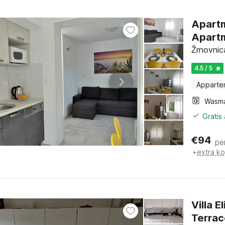
Apartm
Apartm
Žrnovnica
4.5 / 5
Apparte
Wasm
Gratis
€
94
pe
+
extra k
Villa E
Terrac