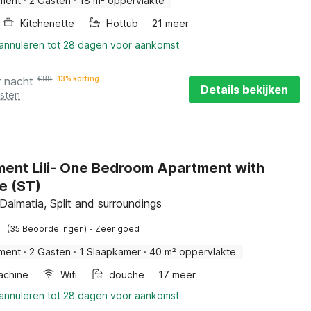
ment
·
2 Gasten
·
18 m² oppervlakte
Kitchenette
Hottub
21 meer
 annuleren tot 28 dagen voor aankomst
r nacht
€
88
13% korting
Details bekijken
osten
ent Lili- One Bedroom Apartment with
e (ST)
 Dalmatia, Split and surroundings
·
(35 Beoordelingen)
Zeer goed
ment
·
2 Gasten
·
1 Slaapkamer
·
40 m² oppervlakte
achine
Wifi
douche
17 meer
 annuleren tot 28 dagen voor aankomst