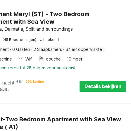
ent Meryl (ST) - Two Bedroom
ent with Sea View
, Dalmatia, Split and surroundings
·
(45 Beoordelingen)
Uitstekend
ment
·
6 Gasten
·
2 Slaapkamers
·
64 m² oppervlakte
achine
Wifi
douche
19 meer
 annuleren tot 28 dagen voor aankomst
r nacht
€
161
39% korting
Details bekijken
osten
lit-Two Bedroom Apartment with Sea View
e ( A1)