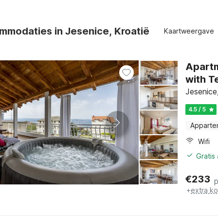
mmodaties in Jesenice, Kroatië
Kaartweergave
Apart
with T
Jesenice,
4.5 / 5
Apparte
Wifi
Gratis
€
233
+
extra k