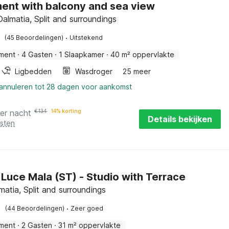
ent with balcony and sea view
Dalmatia, Split and surroundings
·
(45 Beoordelingen)
Uitstekend
ment
·
4 Gasten
·
1 Slaapkamer
·
40 m² oppervlakte
Ligbedden
Wasdroger
25 meer
 annuleren tot 28 dagen voor aankomst
er nacht
€
134
14% korting
Details bekijken
osten
 Luce Mala (ST) - Studio with Terrace
lmatia, Split and surroundings
·
(44 Beoordelingen)
Zeer goed
ment
·
2 Gasten
·
31 m² oppervlakte