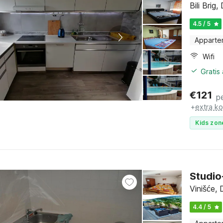
Bili Brig
4.5 / 5
Apparte
Wifi
Gratis
€
121
p
+
extra k
Kids zon
Studio
Vinišće, 
4.4 / 5