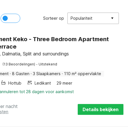
Sorteer op
Populariteit
ment Keko - Three Bedroom Apartment
errace
 Dalmatia, Split and surroundings
·
(13 Beoordelingen)
Uitstekend
ment
·
8 Gasten
·
3 Slaapkamers
·
110 m² oppervlakte
Hottub
Ledikant
29 meer
 annuleren tot 28 dagen voor aankomst
per nacht
Details bekijken
osten