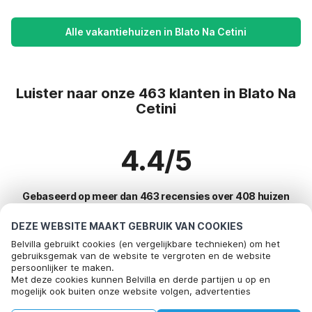
Alle vakantiehuizen in Blato Na Cetini
Luister naar onze 463 klanten in Blato Na
Cetini
4.4/5
Gebaseerd op meer dan 463 recensies over 408 huizen
DEZE WEBSITE MAAKT GEBRUIK VAN COOKIES
Belvilla gebruikt cookies (en vergelijkbare technieken) om het
Meest populaire bestemmingen voor
gebruiksgemak van de website te vergroten en de website
persoonlijker te maken.
vakantie
Met deze cookies kunnen Belvilla en derde partijen u op en
mogelijk ook buiten onze website volgen, advertenties
Top steden met top voorzieningen voor vakantie
afstemmen op uw interesses en u informatie laten delen via