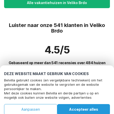
Alle vakantiehuizen in Veliko Brdo
Luister naar onze 541 klanten in Veliko
Brdo
4.5/5
Gebaseerd op meer dan 541 recensies over 484 huizen
DEZE WEBSITE MAAKT GEBRUIK VAN COOKIES
Belvilla gebruikt cookies (en vergelijkbare technieken) om het
Meest populaire bestemmingen voor
gebruiksgemak van de website te vergroten en de website
persoonlijker te maken.
vakantie
Met deze cookies kunnen Belvilla en derde partijen u op en
mogelijk ook buiten onze website volgen, advertenties
Top steden met top voorzieningen voor vakantie
afstemmen op uw interesses en u informatie laten delen via
social media.
Kindvriendelijke vakantiehuizen bayeux
Aanpassen
Accepteer alles
Door op "accepteren" te klikken gaat u hiermee akkoord. Meer
Top steden met top voorzieningen voor vakantie