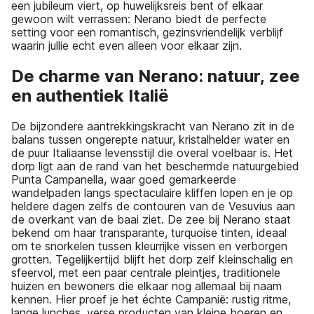
een jubileum viert, op huwelijksreis bent of elkaar
gewoon wilt verrassen: Nerano biedt de perfecte
setting voor een romantisch, gezinsvriendelijk verblijf
waarin jullie echt even alleen voor elkaar zijn.
De charme van Nerano: natuur, zee
en authentiek Italië
De bijzondere aantrekkingskracht van Nerano zit in de
balans tussen ongerepte natuur, kristalhelder water en
de puur Italiaanse levensstijl die overal voelbaar is. Het
dorp ligt aan de rand van het beschermde natuurgebied
Punta Campanella, waar goed gemarkeerde
wandelpaden langs spectaculaire kliffen lopen en je op
heldere dagen zelfs de contouren van de Vesuvius aan
de overkant van de baai ziet. De zee bij Nerano staat
bekend om haar transparante, turquoise tinten, ideaal
om te snorkelen tussen kleurrijke vissen en verborgen
grotten. Tegelijkertijd blijft het dorp zelf kleinschalig en
sfeervol, met een paar centrale pleintjes, traditionele
huizen en bewoners die elkaar nog allemaal bij naam
kennen. Hier proef je het échte Campanië: rustig ritme,
lange lunches, verse producten van kleine boeren en