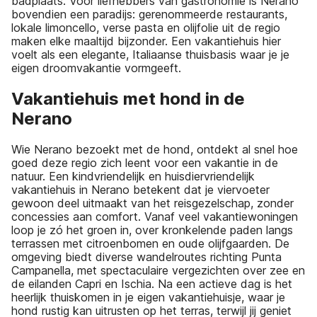
badplaats. Voor liefhebbers van gastronomie is Nerano
bovendien een paradijs: gerenommeerde restaurants,
lokale limoncello, verse pasta en olijfolie uit de regio
maken elke maaltijd bijzonder. Een vakantiehuis hier
voelt als een elegante, Italiaanse thuisbasis waar je je
eigen droomvakantie vormgeeft.
Vakantiehuis met hond in de
Nerano
Wie Nerano bezoekt met de hond, ontdekt al snel hoe
goed deze regio zich leent voor een vakantie in de
natuur. Een kindvriendelijk en huisdiervriendelijk
vakantiehuis in Nerano betekent dat je viervoeter
gewoon deel uitmaakt van het reisgezelschap, zonder
concessies aan comfort. Vanaf veel vakantiewoningen
loop je zó het groen in, over kronkelende paden langs
terrassen met citroenbomen en oude olijfgaarden. De
omgeving biedt diverse wandelroutes richting Punta
Campanella, met spectaculaire vergezichten over zee en
de eilanden Capri en Ischia. Na een actieve dag is het
heerlijk thuiskomen in je eigen vakantiehuisje, waar je
hond rustig kan uitrusten op het terras, terwijl jij geniet