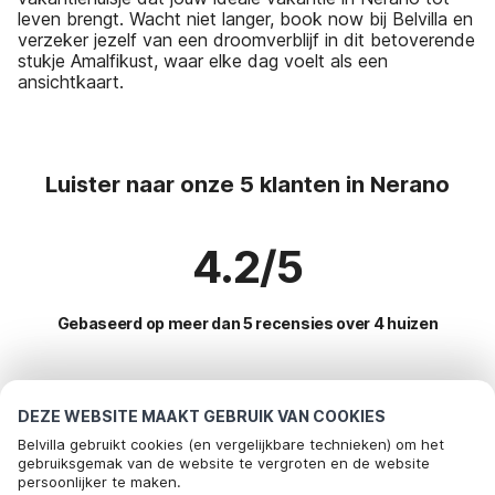
leven brengt. Wacht niet langer, book now bij Belvilla en
verzeker jezelf van een droomverblijf in dit betoverende
stukje Amalfikust, waar elke dag voelt als een
ansichtkaart.
Luister naar onze 5 klanten in Nerano
4.2/5
Gebaseerd op meer dan 5 recensies over 4 huizen
Meest populaire bestemmingen voor
DEZE WEBSITE MAAKT GEBRUIK VAN COOKIES
vakantie
Belvilla gebruikt cookies (en vergelijkbare technieken) om het
gebruiksgemak van de website te vergroten en de website
persoonlijker te maken.
Top steden met top voorzieningen voor vakantie