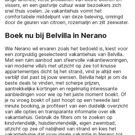
vissers, en een gastvrije cultuur waar bezoekers zich
snel thuis voelen. Je vakantiehuis vormt het
comfortabele middelpunt van deze beleving, omringd
door de geuren van citroen, rozemarijn en zilt zeewater.
Boek nu bij Belvilla in Nerano
Wie Nerano wil ervaren zoals het bedoeld is, kiest voor
een zorgvuldig geselecteerd vakantiehuis van Belvilla.
Met een ruim aanbod aan sfeervolle vakantiewoningen,
van moderne villa’s met uitzicht op zee tot knusse
appartementjes dicht bij het strand, vind je altijd een
verblijf dat past bij jouw wensen. Belvilla helpt je om de
beste deals te vinden, met scherpe prijzen,
aantrekkelijke kortingen en regelmatig interessante
aanbiedingen voor wie op het juiste moment boekt. Of
je nu vroeg boekt of juist hoopt op een tweede last
minute booking, je profiteert van een duidelijk overzicht
van alle opties en transparante informatie over elk
vakantiehuis. Gebruik de filters om te zoeken op
kindvriendelijk, huisdiervriendelijk, eigen zwembad,
uitzicht op zee of nabijheid van strand en kies het
vakantiehuisje dat jouw ideale vakantie in Nerano tot