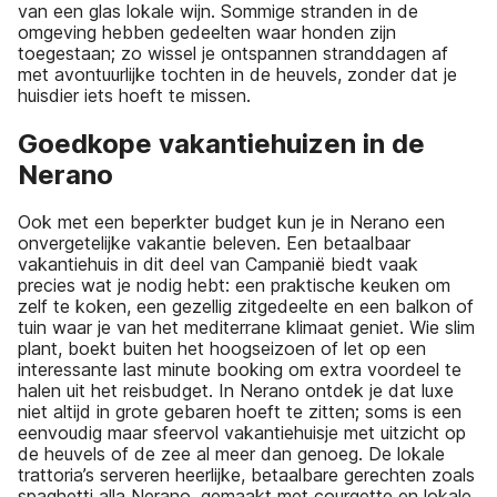
van een glas lokale wijn. Sommige stranden in de
omgeving hebben gedeelten waar honden zijn
toegestaan; zo wissel je ontspannen stranddagen af
met avontuurlijke tochten in de heuvels, zonder dat je
huisdier iets hoeft te missen.
Goedkope vakantiehuizen in de
Nerano
Ook met een beperkter budget kun je in Nerano een
onvergetelijke vakantie beleven. Een betaalbaar
vakantiehuis in dit deel van Campanië biedt vaak
precies wat je nodig hebt: een praktische keuken om
zelf te koken, een gezellig zitgedeelte en een balkon of
tuin waar je van het mediterrane klimaat geniet. Wie slim
plant, boekt buiten het hoogseizoen of let op een
interessante last minute booking om extra voordeel te
halen uit het reisbudget. In Nerano ontdek je dat luxe
niet altijd in grote gebaren hoeft te zitten; soms is een
eenvoudig maar sfeervol vakantiehuisje met uitzicht op
de heuvels of de zee al meer dan genoeg. De lokale
trattoria’s serveren heerlijke, betaalbare gerechten zoals
spaghetti alla Nerano, gemaakt met courgette en lokale