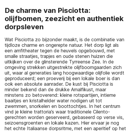
De charme van Pisciotta:
olijfbomen, zeezicht en authentiek
dorpsleven
Wat Pisciotta zo bijzonder maakt, is de combinatie van
tijdloze charme en ongerepte natuur. Het dorp ligt als
een amfitheater tegen de heuvels opgebouwd, met
smalle straatjes, trapjes en oude stenen huizen die
uitkijken over de glinsterende Tyrreense Zee. In de
omgeving strekken uitgestrekte olijfboomgaarden zich
uit, waar al generaties lang hoogwaardige olijfolie wordt
geproduceerd; een proeverij bij een lokale boer is dan
ook een absolute aanrader. De kust bij Pisciotta is
minder bekend dan de drukke Amalfikust, maar
minstens zo betoverend: kleine rotspartijen, intieme
baaitjes en kristalhelder water nodigen uit tot
zwemmen, snorkelen en boottochtjes. In het centrum
vind je kleine trattoria’s waar traditionele Cilento-
gerechten worden geserveerd, gebaseerd op verse vis,
seizoensgroenten en lokale kazen. Hier ervaar je nog
het echte Italiaanse dorpsritme, met een aperitief op het