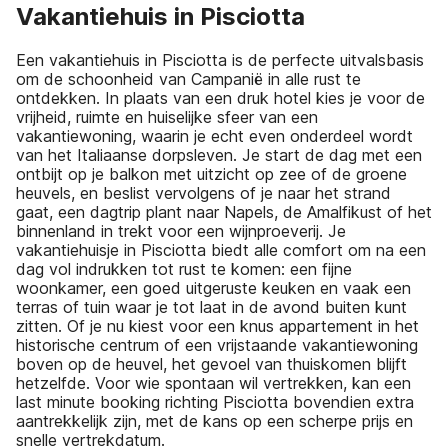
Vakantiehuis in Pisciotta
Een vakantiehuis in Pisciotta is de perfecte uitvalsbasis
om de schoonheid van Campanië in alle rust te
ontdekken. In plaats van een druk hotel kies je voor de
vrijheid, ruimte en huiselijke sfeer van een
vakantiewoning, waarin je echt even onderdeel wordt
van het Italiaanse dorpsleven. Je start de dag met een
ontbijt op je balkon met uitzicht op zee of de groene
heuvels, en beslist vervolgens of je naar het strand
gaat, een dagtrip plant naar Napels, de Amalfikust of het
binnenland in trekt voor een wijnproeverij. Je
vakantiehuisje in Pisciotta biedt alle comfort om na een
dag vol indrukken tot rust te komen: een fijne
woonkamer, een goed uitgeruste keuken en vaak een
terras of tuin waar je tot laat in de avond buiten kunt
zitten. Of je nu kiest voor een knus appartement in het
historische centrum of een vrijstaande vakantiewoning
boven op de heuvel, het gevoel van thuiskomen blijft
hetzelfde. Voor wie spontaan wil vertrekken, kan een
last minute booking richting Pisciotta bovendien extra
aantrekkelijk zijn, met de kans op een scherpe prijs en
snelle vertrekdatum.