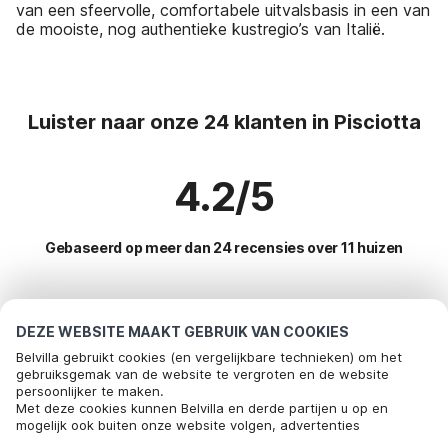
van een sfeervolle, comfortabele uitvalsbasis in een van
de mooiste, nog authentieke kustregio’s van Italië.
Luister naar onze 24 klanten in Pisciotta
4.2/5
Gebaseerd op meer dan 24 recensies over 11 huizen
Meest populaire bestemmingen voor
DEZE WEBSITE MAAKT GEBRUIK VAN COOKIES
vakantie
Belvilla gebruikt cookies (en vergelijkbare technieken) om het
gebruiksgemak van de website te vergroten en de website
persoonlijker te maken.
Top steden met top voorzieningen voor vakantie
Met deze cookies kunnen Belvilla en derde partijen u op en
mogelijk ook buiten onze website volgen, advertenties
Vakantie met hond - Huisdiervriendelijke vakantiehuizen capo-dorso
Populaire voorzieningen voor vakantie in Pisciotta
afstemmen op uw interesses en u informatie laten delen via