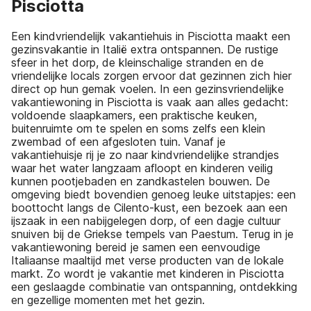
Pisciotta
Een kindvriendelijk vakantiehuis in Pisciotta maakt een
gezinsvakantie in Italië extra ontspannen. De rustige
sfeer in het dorp, de kleinschalige stranden en de
vriendelijke locals zorgen ervoor dat gezinnen zich hier
direct op hun gemak voelen. In een gezinsvriendelijke
vakantiewoning in Pisciotta is vaak aan alles gedacht:
voldoende slaapkamers, een praktische keuken,
buitenruimte om te spelen en soms zelfs een klein
zwembad of een afgesloten tuin. Vanaf je
vakantiehuisje rij je zo naar kindvriendelijke strandjes
waar het water langzaam afloopt en kinderen veilig
kunnen pootjebaden en zandkastelen bouwen. De
omgeving biedt bovendien genoeg leuke uitstapjes: een
boottocht langs de Cilento-kust, een bezoek aan een
ijszaak in een nabijgelegen dorp, of een dagje cultuur
snuiven bij de Griekse tempels van Paestum. Terug in je
vakantiewoning bereid je samen een eenvoudige
Italiaanse maaltijd met verse producten van de lokale
markt. Zo wordt je vakantie met kinderen in Pisciotta
een geslaagde combinatie van ontspanning, ontdekking
en gezellige momenten met het gezin.