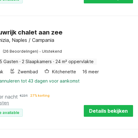
wrijk chalet aan zee
izia, Naples / Campania
·
(26 Beoordelingen)
Uitstekend
5 Gasten
·
2 Slaapkamers
·
24 m² oppervlakte
ak
Zwembad
Kitchenette
16 meer
 annuleren tot 43 dagen voor aankomst
er nacht
€
234
27% korting
osten
Details bekijken
e available