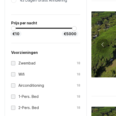
43 Dagen Gratis Annulering
Prijs per nacht
€10
€5000
Voorzieningen
Zwembad
18
Wifi
18
Airconditioning
18
1-Pers. Bed
18
2-Pers. Bed
18