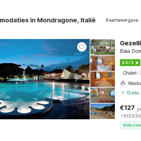
odaties in Mondragone, Italië
Kaartweergave
Gezell
Baia Dom
4.3 / 5
Chalet
·
Wasb
Gratis
€
127
p
+
extra k
Kids zon