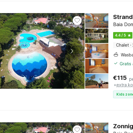
Strand
Baia Dom
4.4 / 5
Chalet
·
Wasb
Gratis
€
115
p
+
extra k
Kids zon
Zonnig