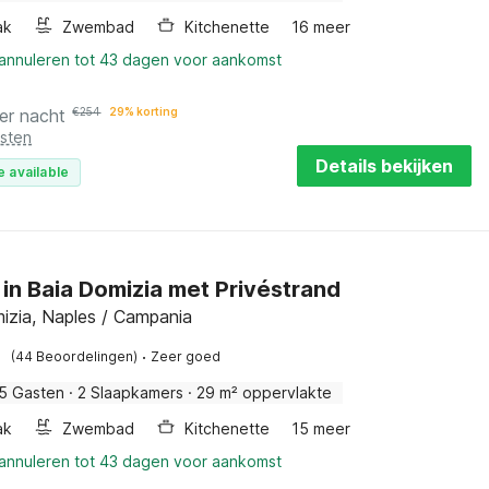
ak
Zwembad
Kitchenette
16 meer
 annuleren tot 43 dagen voor aankomst
er nacht
€
254
29% korting
osten
Details bekijken
e available
 in Baia Domizia met Privéstrand
izia, Naples / Campania
·
(44 Beoordelingen)
Zeer goed
5 Gasten
·
2 Slaapkamers
·
29 m² oppervlakte
ak
Zwembad
Kitchenette
15 meer
 annuleren tot 43 dagen voor aankomst