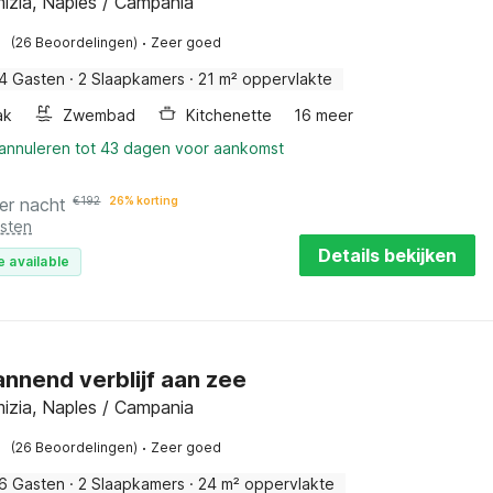
izia, Naples / Campania
·
(26 Beoordelingen)
Zeer goed
4 Gasten
·
2 Slaapkamers
·
21 m² oppervlakte
ak
Zwembad
Kitchenette
16 meer
 annuleren tot 43 dagen voor aankomst
er nacht
€
192
26% korting
osten
Details bekijken
e available
nnend verblijf aan zee
izia, Naples / Campania
·
(26 Beoordelingen)
Zeer goed
6 Gasten
·
2 Slaapkamers
·
24 m² oppervlakte