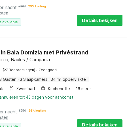
er nacht
€
267
29% korting
osten
Details bekijken
e available
 in Baia Domizia met Privéstrand
izia, Naples / Campania
·
(27 Beoordelingen)
Zeer goed
3 Gasten
·
3 Slaapkamers
·
34 m² oppervlakte
ak
Zwembad
Kitchenette
16 meer
 annuleren tot 43 dagen voor aankomst
er nacht
€
250
26% korting
osten
Details bekijken
e available