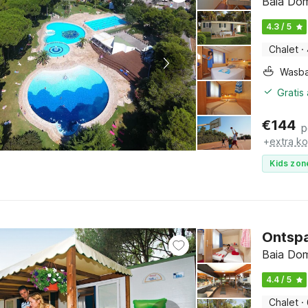
Baia Dom
4.3 / 5
Chalet
·
Wasb
Gratis
€
144
p
+
extra k
Kids zon
Ontspa
Baia Dom
4.4 / 5
Chalet
·