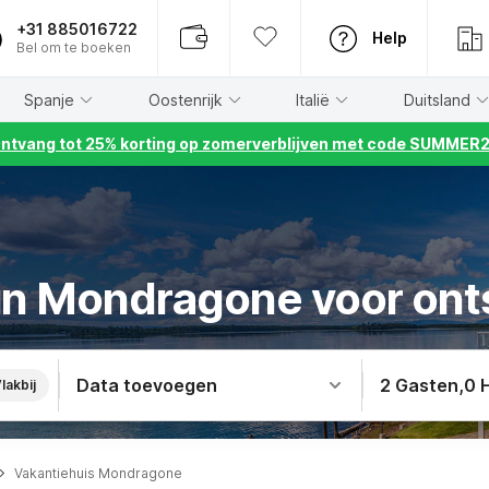
+31 885016722
Help
Bel om te boeken
Spanje
Oostenrijk
Italië
Duitsland
ntvang tot 25% korting op zomerverblijven met code SUMMER
 in Mondragone voor onts
Data toevoegen
2 Gasten
,
0 
lakbij
Vakantiehuis Mondragone