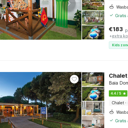
Wasb
Gratis
€
183
p
+
extra k
Kids zon
Chalet
Baia Dom
4.4 / 5
Chalet
·
Wasb
Gratis