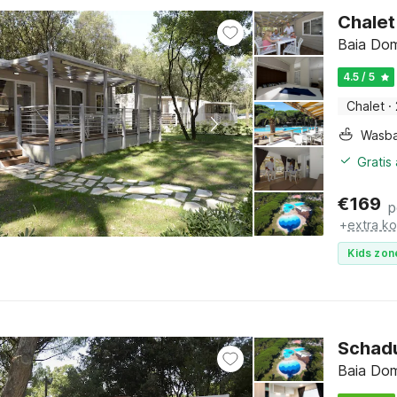
Chalet
Baia Dom
4.5 / 5
Chalet
·
Wasb
Gratis
€
169
p
+
extra k
Kids zon
Schadu
Baia Dom