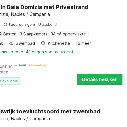
 in Baia Domizia met Privéstrand
izia, Naples / Campania
·
(27 Beoordelingen)
Uitstekend
2 Gasten
·
3 Slaapkamers
·
34 m² oppervlakte
ak
Zwembad
Kitchenette
16 meer
 annuleren tot 43 dagen voor aankomst
er nacht
€
230
28% korting
osten
Details bekijken
e available
wrijk toevluchtsoord met zwembad
izia, Naples / Campania