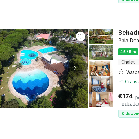
Schadu
Baia Dom
4.5 / 5
Chalet
·
Wasb
Gratis
€
174
p
+
extra k
Kids zon