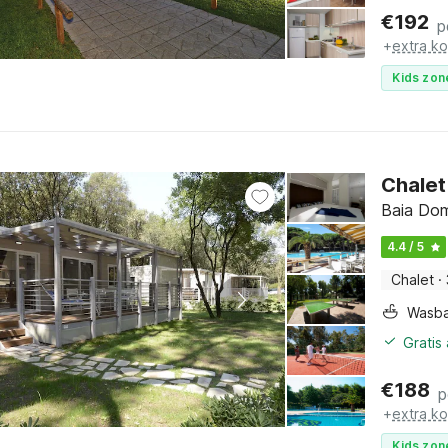
€
192
p
+
extra k
Kids zon
Chalet
Baia Dom
4.4 / 5
Chalet
·
Wasb
Gratis
€
188
p
+
extra k
Kids zon