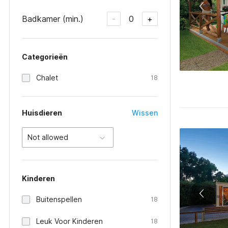
Badkamer (min.)
0
-
+
Categorieën
Chalet
18
Huisdieren
Wissen
Not allowed
Kinderen
Buitenspellen
18
Leuk Voor Kinderen
18