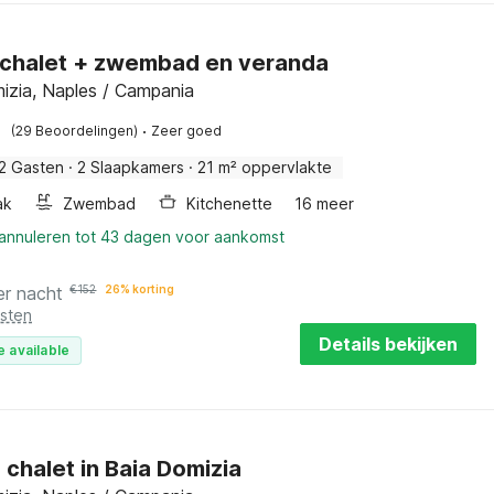
chalet + zwembad en veranda
izia, Naples / Campania
·
(29 Beoordelingen)
Zeer goed
2 Gasten
·
2 Slaapkamers
·
21 m² oppervlakte
ak
Zwembad
Kitchenette
16 meer
 annuleren tot 43 dagen voor aankomst
er nacht
€
152
26% korting
osten
Details bekijken
e available
 chalet in Baia Domizia