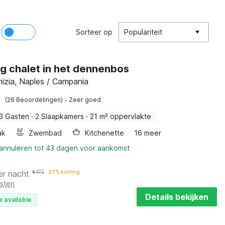
Sorteer op
Populariteit
ig chalet in het dennenbos
izia, Naples / Campania
·
(26 Beoordelingen)
Zeer goed
3 Gasten
·
2 Slaapkamers
·
21 m² oppervlakte
ak
Zwembad
Kitchenette
16 meer
 annuleren tot 43 dagen voor aankomst
er nacht
€
172
27% korting
osten
Details bekijken
e available