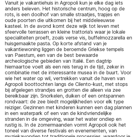
Vanuit je vakantiehuis in Agropoli kun je elke dag iets
anders beleven. Het historische centrum, hoog op de
rots, is een doolhof van smalle straatjes, trapjes en
oude poorten die uitkomen bij het middeleeuwse
kasteel. In de avond komt deze wijk tot leven met
sfeervolle terrassen en kleine trattoria’s waar je lokale
specialiteiten proeft, zoals verse vis, buffelmozzarella en
huisgemaakte pasta. Op korte afstand van je
vakantiewoning liggen de beroemde Griekse tempels
van Paestum, een van de best bewaarde
archeologische gebieden van Italië. Een dagtrip
hiernaartoe voelt als een reis terug in de tijd, zeker in
combinatie met de interessante musea in de buurt. Voor
wie het water op wil, vertrekken vanuit de haven van
Agropoli boottochten langs de Cilento-kust, met stops
bij afgelegen strandjes en grotten die alleen via zee
bereikbaar zijn. Snorkelen, duiken of een ontspannen
rondvaart: de zee biedt mogelijkheden voor elk type
reiziger. Gezinnen met kinderen kunnen een dag plannen
in een waterpark of een van de kindvriendelijke
stranden in de omgeving, waar het water ondiep en
rustig is. In de zomermaanden vormt Agropoli ook het
toneel van diverse festivals en evenementen, van
muziekavonden tot traditionele processies, waardoor je