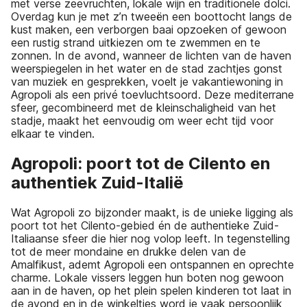
met verse zeevruchten, lokale wijn en traditionele dolci.
Overdag kun je met z’n tweeën een boottocht langs de
kust maken, een verborgen baai opzoeken of gewoon
een rustig strand uitkiezen om te zwemmen en te
zonnen. In de avond, wanneer de lichten van de haven
weerspiegelen in het water en de stad zachtjes gonst
van muziek en gesprekken, voelt je vakantiewoning in
Agropoli als een privé toevluchtsoord. Deze mediterrane
sfeer, gecombineerd met de kleinschaligheid van het
stadje, maakt het eenvoudig om weer echt tijd voor
elkaar te vinden.
Agropoli: poort tot de Cilento en
authentiek Zuid-Italië
Wat Agropoli zo bijzonder maakt, is de unieke ligging als
poort tot het Cilento-gebied én de authentieke Zuid-
Italiaanse sfeer die hier nog volop leeft. In tegenstelling
tot de meer mondaine en drukke delen van de
Amalfikust, ademt Agropoli een ontspannen en oprechte
charme. Lokale vissers leggen hun boten nog gewoon
aan in de haven, op het plein spelen kinderen tot laat in
de avond en in de winkeltjes word je vaak persoonlijk