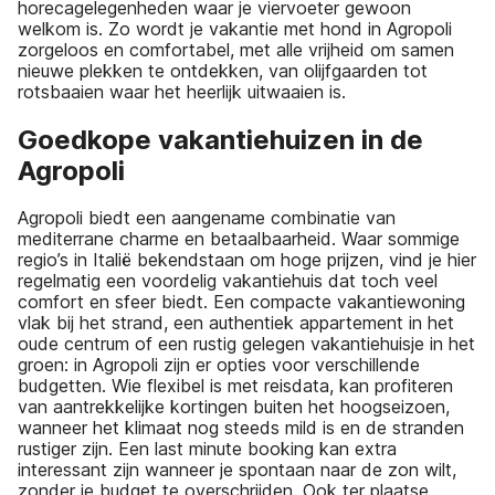
horecagelegenheden waar je viervoeter gewoon
welkom is. Zo wordt je vakantie met hond in Agropoli
zorgeloos en comfortabel, met alle vrijheid om samen
nieuwe plekken te ontdekken, van olijfgaarden tot
rotsbaaien waar het heerlijk uitwaaien is.
Goedkope vakantiehuizen in de
Agropoli
Agropoli biedt een aangename combinatie van
mediterrane charme en betaalbaarheid. Waar sommige
regio’s in Italië bekendstaan om hoge prijzen, vind je hier
regelmatig een voordelig vakantiehuis dat toch veel
comfort en sfeer biedt. Een compacte vakantiewoning
vlak bij het strand, een authentiek appartement in het
oude centrum of een rustig gelegen vakantiehuisje in het
groen: in Agropoli zijn er opties voor verschillende
budgetten. Wie flexibel is met reisdata, kan profiteren
van aantrekkelijke kortingen buiten het hoogseizoen,
wanneer het klimaat nog steeds mild is en de stranden
rustiger zijn. Een last minute booking kan extra
interessant zijn wanneer je spontaan naar de zon wilt,
zonder je budget te overschrijden. Ook ter plaatse