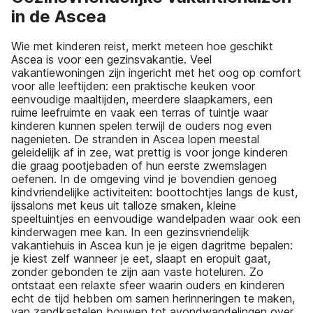
in de Ascea
Wie met kinderen reist, merkt meteen hoe geschikt
Ascea is voor een gezinsvakantie. Veel
vakantiewoningen zijn ingericht met het oog op comfort
voor alle leeftijden: een praktische keuken voor
eenvoudige maaltijden, meerdere slaapkamers, een
ruime leefruimte en vaak een terras of tuintje waar
kinderen kunnen spelen terwijl de ouders nog even
nagenieten. De stranden in Ascea lopen meestal
geleidelijk af in zee, wat prettig is voor jonge kinderen
die graag pootjebaden of hun eerste zwemslagen
oefenen. In de omgeving vind je bovendien genoeg
kindvriendelijke activiteiten: boottochtjes langs de kust,
ijssalons met keus uit talloze smaken, kleine
speeltuintjes en eenvoudige wandelpaden waar ook een
kinderwagen mee kan. In een gezinsvriendelijk
vakantiehuis in Ascea kun je je eigen dagritme bepalen:
je kiest zelf wanneer je eet, slaapt en eropuit gaat,
zonder gebonden te zijn aan vaste hoteluren. Zo
ontstaat een relaxte sfeer waarin ouders en kinderen
echt de tijd hebben om samen herinneringen te maken,
van zandkastelen bouwen tot avondwandelingen over