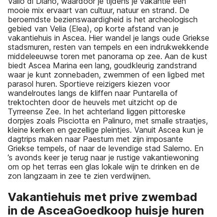
Vallo di Diano, waardoor je tijdens je vakantie een
mooie mix ervaart van cultuur, natuur en strand. De
beroemdste bezienswaardigheid is het archeologisch
gebied van Velia (Elea), op korte afstand van je
vakantiehuis in Ascea. Hier wandel je langs oude Griekse
stadsmuren, resten van tempels en een indrukwekkende
middeleeuwse toren met panorama op zee. Aan de kust
biedt Ascea Marina een lang, goudkleurig zandstrand
waar je kunt zonnebaden, zwemmen of een ligbed met
parasol huren. Sportieve reizigers kiezen voor
wandelroutes langs de kliffen naar Puntarella of
trektochten door de heuvels met uitzicht op de
Tyrreense Zee. In het achterland liggen pittoreske
dorpjes zoals Pisciotta en Palinuro, met smalle straatjes,
kleine kerken en gezellige pleintjes. Vanuit Ascea kun je
dagtrips maken naar Paestum met zijn imposante
Griekse tempels, of naar de levendige stad Salerno. En
’s avonds keer je terug naar je rustige vakantiewoning
om op het terras een glas lokale wijn te drinken en de
zon langzaam in zee te zien verdwijnen.
Vakantiehuis met prive zwembad
in de AsceaGoedkoop huisje huren