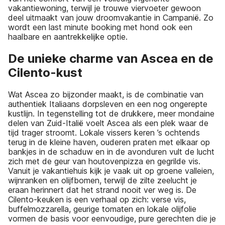
vakantiewoning, terwijl je trouwe viervoeter gewoon
deel uitmaakt van jouw droomvakantie in Campanië. Zo
wordt een last minute booking met hond ook een
haalbare en aantrekkelijke optie.
De unieke charme van Ascea en de
Cilento-kust
Wat Ascea zo bijzonder maakt, is de combinatie van
authentiek Italiaans dorpsleven en een nog ongerepte
kustlijn. In tegenstelling tot de drukkere, meer mondaine
delen van Zuid-Italië voelt Ascea als een plek waar de
tijd trager stroomt. Lokale vissers keren ’s ochtends
terug in de kleine haven, ouderen praten met elkaar op
bankjes in de schaduw en in de avonduren vult de lucht
zich met de geur van houtovenpizza en gegrilde vis.
Vanuit je vakantiehuis kijk je vaak uit op groene valleien,
wijnranken en olijfbomen, terwijl de zilte zeelucht je
eraan herinnert dat het strand nooit ver weg is. De
Cilento-keuken is een verhaal op zich: verse vis,
buffelmozzarella, geurige tomaten en lokale olijfolie
vormen de basis voor eenvoudige, pure gerechten die je