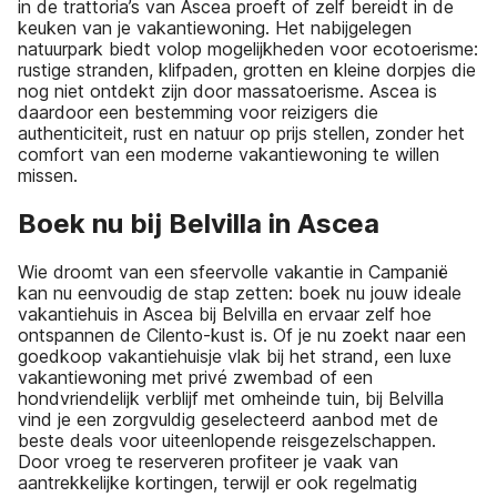
in de trattoria’s van Ascea proeft of zelf bereidt in de
keuken van je vakantiewoning. Het nabijgelegen
natuurpark biedt volop mogelijkheden voor ecotoerisme:
rustige stranden, klifpaden, grotten en kleine dorpjes die
nog niet ontdekt zijn door massatoerisme. Ascea is
daardoor een bestemming voor reizigers die
authenticiteit, rust en natuur op prijs stellen, zonder het
comfort van een moderne vakantiewoning te willen
missen.
Boek nu bij Belvilla in Ascea
Wie droomt van een sfeervolle vakantie in Campanië
kan nu eenvoudig de stap zetten: boek nu jouw ideale
vakantiehuis in Ascea bij Belvilla en ervaar zelf hoe
ontspannen de Cilento-kust is. Of je nu zoekt naar een
goedkoop vakantiehuisje vlak bij het strand, een luxe
vakantiewoning met privé zwembad of een
hondvriendelijk verblijf met omheinde tuin, bij Belvilla
vind je een zorgvuldig geselecteerd aanbod met de
beste deals voor uiteenlopende reisgezelschappen.
Door vroeg te reserveren profiteer je vaak van
aantrekkelijke kortingen, terwijl er ook regelmatig