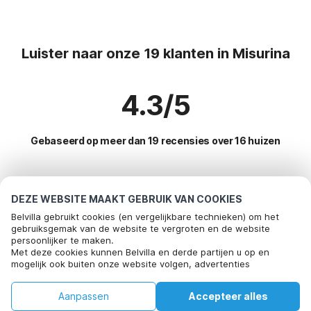
Luister naar onze 19 klanten in Misurina
4.3/5
Gebaseerd op meer dan 19 recensies over 16 huizen
Meest populaire bestemmingen voor
DEZE WEBSITE MAAKT GEBRUIK VAN COOKIES
vakantie
Belvilla gebruikt cookies (en vergelijkbare technieken) om het
gebruiksgemak van de website te vergroten en de website
persoonlijker te maken.
Top steden met top voorzieningen voor vakantie
Bel om te boeken
Met deze cookies kunnen Belvilla en derde partijen u op en
mogelijk ook buiten onze website volgen, advertenties
Vakantie appartementen schabs
Populaire voorzieningen voor vakantie in Misurina
afstemmen op uw interesses en u informatie laten delen via
Vakantiehuis in skigebied sankt-lorenzen
social media.
Vakantie met hond - Huisdiervriendelijke vakantiehuizen
Aanpassen
Accepteer alles
Populaire steden voor vakantie in Dolomieten
Door op "accepteren" te klikken gaat u hiermee akkoord. Meer
Vakantiehuis in skigebied st-lorenzen