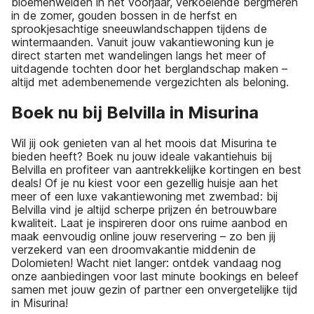
bloemenweiden in het voorjaar, verkoelende bergmeren
in de zomer, gouden bossen in de herfst en
sprookjesachtige sneeuwlandschappen tijdens de
wintermaanden. Vanuit jouw vakantiewoning kun je
direct starten met wandelingen langs het meer of
uitdagende tochten door het berglandschap maken –
altijd met adembenemende vergezichten als beloning.
Boek nu bij Belvilla in Misurina
Wil jij ook genieten van al het moois dat Misurina te
bieden heeft? Boek nu jouw ideale vakantiehuis bij
Belvilla en profiteer van aantrekkelijke kortingen en best
deals! Of je nu kiest voor een gezellig huisje aan het
meer of een luxe vakantiewoning met zwembad: bij
Belvilla vind je altijd scherpe prijzen én betrouwbare
kwaliteit. Laat je inspireren door ons ruime aanbod en
maak eenvoudig online jouw reservering – zo ben jij
verzekerd van een droomvakantie middenin de
Dolomieten! Wacht niet langer: ontdek vandaag nog
onze aanbiedingen voor last minute bookings en beleef
samen met jouw gezin of partner een onvergetelijke tijd
in Misurina!