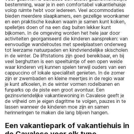
bestemming, waar je in een comfortabel vakantiehuisje
volop ruimte hebt voor iedereen. Veel accommodaties
bieden meerdere slaapkamers, een gezellige woonkamer
en een praktische keuken waarin je samen kunt koken,
spelletjes doen of na een dag buiten lekker kunt
bijkomen. In de omgeving worden het hele jaar door
activiteiten georganiseerd die kinderen aanspreken: van
eenvoudige wandelroutes met speelplaatsen onderweg
tot leerzame natuurpaden en kindvriendelijke skischolen
in de winter. De liftstations zijn goed bereikbaar, en bij
veel berghutten is een speeltuintje of een open weide
waar kinderen vrij kunnen spelen terwijl ouders van een
cappuccino of lokale specialiteit genieten. In de zomer
zijn er zwembaden en kleine meertjes in de regio waar
je kunt afkoelen, in de winter vormen rodelbanen en
funparks op de piste een groot avontuur. Een
gezinsvriendelijke vakantiewoning in Cavalese geeft je
de vrijheid om je eigen dagritme te volgen, pauzes in te
lassen wanneer de kinderen moe zijn en samen
herinneringen te maken die lang blijven hangen.
Een vakantiepark of vakantiehuis in
de Cavalese voor elk type