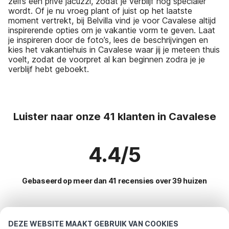
zelfs een privé jacuzzi, zodat je verblijf nog specialer
wordt. Of je nu vroeg plant of juist op het laatste
moment vertrekt, bij Belvilla vind je voor Cavalese altijd
inspirerende opties om je vakantie vorm te geven. Laat
je inspireren door de foto’s, lees de beschrijvingen en
kies het vakantiehuis in Cavalese waar jij je meteen thuis
voelt, zodat de voorpret al kan beginnen zodra je je
verblijf hebt geboekt.
Luister naar onze 41 klanten in Cavalese
4.4/5
Gebaseerd op meer dan 41 recensies over 39 huizen
Meest populaire bestemmingen voor
DEZE WEBSITE MAAKT GEBRUIK VAN COOKIES