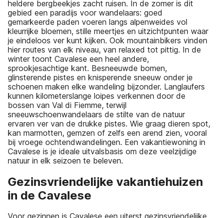
heldere bergbeekjes zacht ruisen. In de zomer is dit
gebied een paradijs voor wandelaars: goed
gemarkeerde paden voeren langs alpenweides vol
kleurrijke bloemen, stille meertjes en uitzichtpunten waar
je eindeloos ver kunt kijken. Ook mountainbikers vinden
hier routes van elk niveau, van relaxed tot pittig. In de
winter toont Cavalese een heel andere,
sprookjesachtige kant. Besneeuwde bomen,
glinsterende pistes en knisperende sneeuw onder je
schoenen maken elke wandeling bijzonder. Langlaufers
kunnen kilometerslange loipes verkennen door de
bossen van Val di Fiemme, terwijl
sneeuwschoenwandelaars de stilte van de natuur
ervaren ver van de drukke pistes. Wie graag dieren spot,
kan marmotten, gemzen of zelfs een arend zien, vooral
bij vroege ochtendwandelingen. Een vakantiewoning in
Cavalese is je ideale uitvalsbasis om deze veelzijdige
natuur in elk seizoen te beleven.
Gezinsvriendelijke vakantiehuizen
in de Cavalese
Voor gezinnen is Cavalese een uiterst gezinsvriendelijke