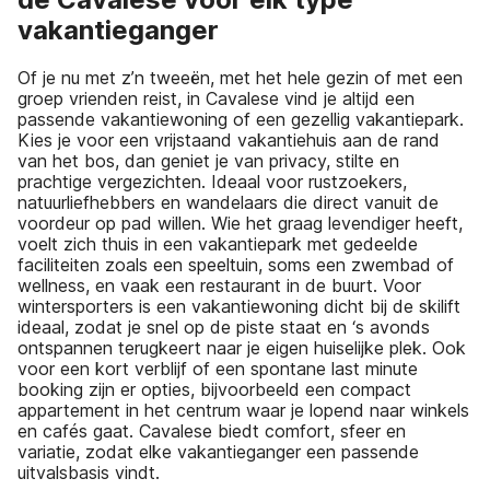
vakantieganger
Of je nu met z’n tweeën, met het hele gezin of met een
groep vrienden reist, in Cavalese vind je altijd een
passende vakantiewoning of een gezellig vakantiepark.
Kies je voor een vrijstaand vakantiehuis aan de rand
van het bos, dan geniet je van privacy, stilte en
prachtige vergezichten. Ideaal voor rustzoekers,
natuurliefhebbers en wandelaars die direct vanuit de
voordeur op pad willen. Wie het graag levendiger heeft,
voelt zich thuis in een vakantiepark met gedeelde
faciliteiten zoals een speeltuin, soms een zwembad of
wellness, en vaak een restaurant in de buurt. Voor
wintersporters is een vakantiewoning dicht bij de skilift
ideaal, zodat je snel op de piste staat en ‘s avonds
ontspannen terugkeert naar je eigen huiselijke plek. Ook
voor een kort verblijf of een spontane last minute
booking zijn er opties, bijvoorbeeld een compact
appartement in het centrum waar je lopend naar winkels
en cafés gaat. Cavalese biedt comfort, sfeer en
variatie, zodat elke vakantieganger een passende
uitvalsbasis vindt.