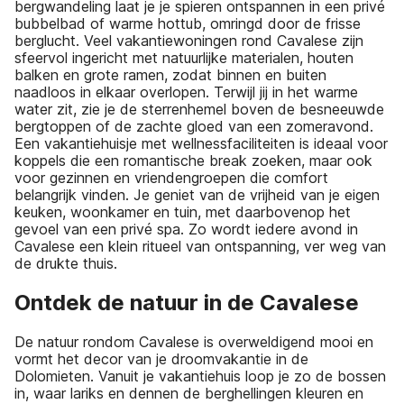
bergwandeling laat je je spieren ontspannen in een privé
bubbelbad of warme hottub, omringd door de frisse
berglucht. Veel vakantiewoningen rond Cavalese zijn
sfeervol ingericht met natuurlijke materialen, houten
balken en grote ramen, zodat binnen en buiten
naadloos in elkaar overlopen. Terwijl jij in het warme
water zit, zie je de sterrenhemel boven de besneeuwde
bergtoppen of de zachte gloed van een zomeravond.
Een vakantiehuisje met wellnessfaciliteiten is ideaal voor
koppels die een romantische break zoeken, maar ook
voor gezinnen en vriendengroepen die comfort
belangrijk vinden. Je geniet van de vrijheid van je eigen
keuken, woonkamer en tuin, met daarbovenop het
gevoel van een privé spa. Zo wordt iedere avond in
Cavalese een klein ritueel van ontspanning, ver weg van
de drukte thuis.
Ontdek de natuur in de Cavalese
De natuur rondom Cavalese is overweldigend mooi en
vormt het decor van je droomvakantie in de
Dolomieten. Vanuit je vakantiehuis loop je zo de bossen
in, waar lariks en dennen de berghellingen kleuren en