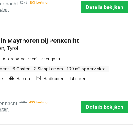
er nacht
€
273
15% korting
Details bekijken
osten
 in Mayrhofen bij Penkenlift
n, Tyrol
·
(93 Beoordelingen)
Zeer goed
ment
·
6 Gasten
·
3 Slaapkamers
·
100 m² oppervlakte
he
Balkon
Badkamer
14 meer
er nacht
€
337
46% korting
Details bekijken
osten