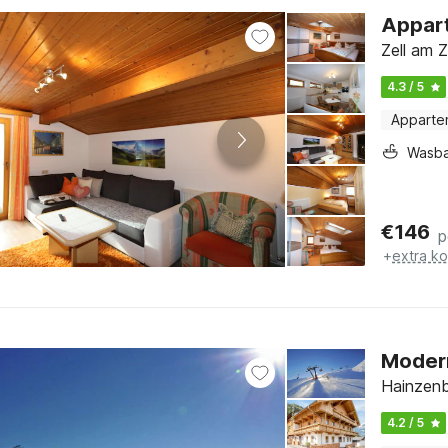
Apparte
Zell am Zi
4.3 / 5
Apparte
Wasb
€
146
p
+
extra k
Modern
Hainzenb
4.2 / 5