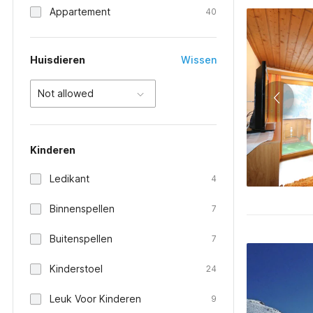
Appartement
40
Huisdieren
Wissen
Not allowed
Kinderen
Ledikant
4
Binnenspellen
7
Buitenspellen
7
Kinderstoel
24
Leuk Voor Kinderen
9