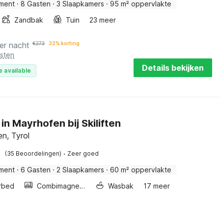
ment
·
8 Gasten
·
3 Slaapkamers
·
95 m² oppervlakte
Zandbak
Tuin
23 meer
er nacht
€
273
32% korting
osten
Details bekijken
e available
in Mayrhofen bij Skiliften
n, Tyrol
·
(35 Beoordelingen)
Zeer goed
ment
·
6 Gasten
·
2 Slaapkamers
·
60 m² oppervlakte
rbed
Combimagnetron
Wasbak
17 meer