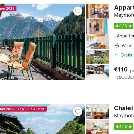
Appart
nner 2025
Mayrhofe
4.3 / 5
Apparte
Wasb
Gratis
€
116
p
+
extra k
Chalet 
ner 2025 - Top 50 in Austria
Mayrhofe
4.4 / 5