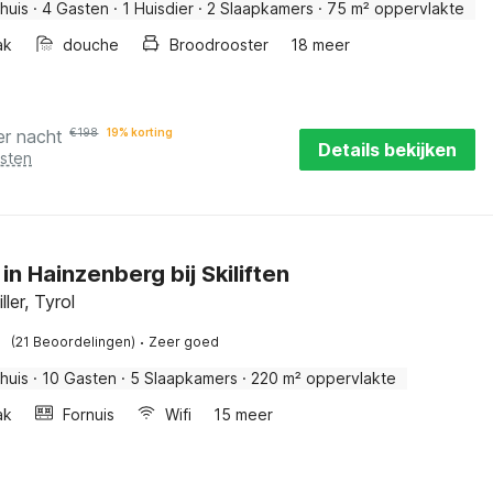
huis
·
4 Gasten
·
1 Huisdier
·
2 Slaapkamers
·
75 m² oppervlakte
ak
douche
Broodrooster
18 meer
er nacht
€
198
19% korting
Details bekijken
osten
in Hainzenberg bij Skiliften
ller, Tyrol
·
(21 Beoordelingen)
Zeer goed
huis
·
10 Gasten
·
5 Slaapkamers
·
220 m² oppervlakte
ak
Fornuis
Wifi
15 meer