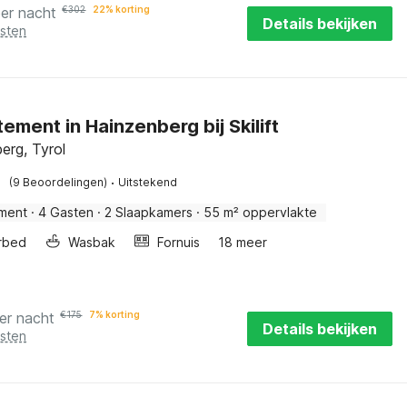
per nacht
€
302
22% korting
Details bekijken
osten
ement in Hainzenberg bij Skilift
erg, Tyrol
·
(9 Beoordelingen)
Uitstekend
ment
·
4 Gasten
·
2 Slaapkamers
·
55 m² oppervlakte
rbed
Wasbak
Fornuis
18 meer
er nacht
€
175
7% korting
Details bekijken
osten