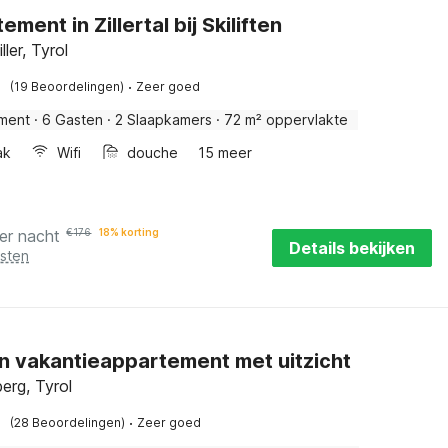
ment in Zillertal bij Skiliften
ller, Tyrol
·
(19 Beoordelingen)
Zeer goed
ment
·
6 Gasten
·
2 Slaapkamers
·
72 m² oppervlakte
ak
Wifi
douche
15 meer
er nacht
€
176
18% korting
Details bekijken
osten
 vakantieappartement met uitzicht
erg, Tyrol
·
(28 Beoordelingen)
Zeer goed