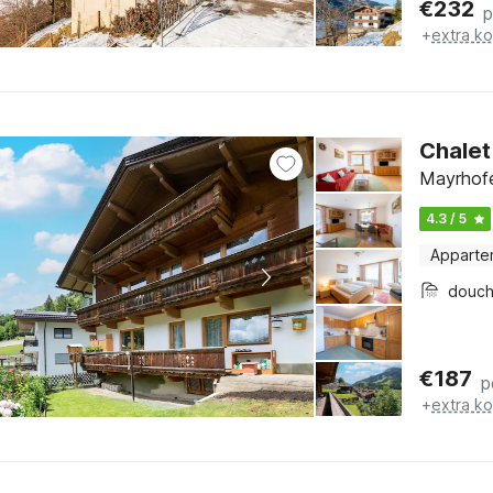
€
232
p
+
extra k
Chalet
Mayrhofe
4.3 / 5
Apparte
douc
€
187
p
+
extra k