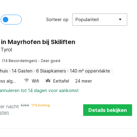
Sorteer op
Populariteit
in Mayrhofen bij Skiliften
 Tyrol
·
(14 Beoordelingen)
Zeer goed
huis
·
14 Gasten
·
6 Slaapkamers
·
140 m² oppervlakte
Wellness algemeen
Wifi
Eettafel
24 meer
 annuleren tot 14 dagen voor aankomst
per nacht
€
369
17% korting
Details bekijken
osten