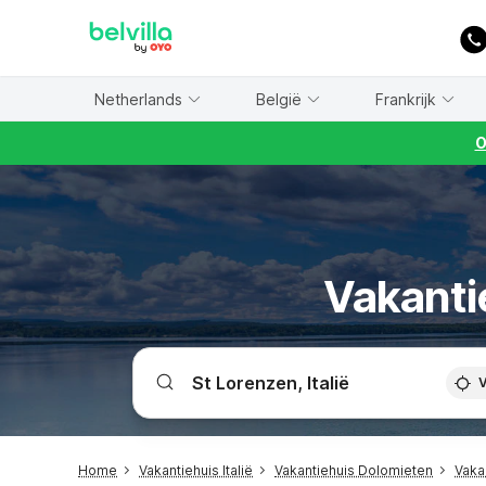
WIZARD MEMBER
Netherlands
België
Frankrijk
O
Vakantie
V
Home
Vakantiehuis Italië
Vakantiehuis Dolomieten
Vaka