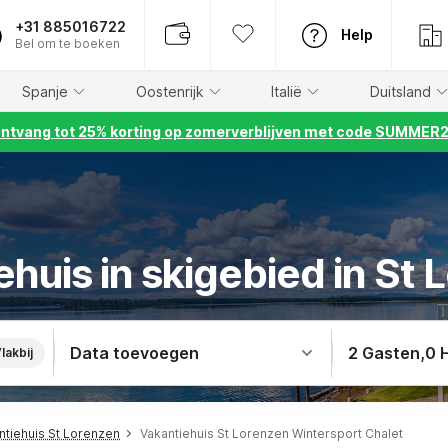
+31 885016722
Help
Bel om te boeken
Spanje
Oostenrijk
Italië
Duitsland
ntvang tot 25% korting op zomerverblijven met code SUMMER
huis in skigebied in St
Data toevoegen
2 Gasten
,
0 
lakbij
ntiehuis St Lorenzen
Vakantiehuis St Lorenzen Wintersport Chalet