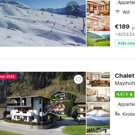
Apparte
Wifi
€
189
p
+
extra k
Kids zon
Chalet 
nner 2025
Mayrhofe
4.4 / 5
Apparte
Kinde