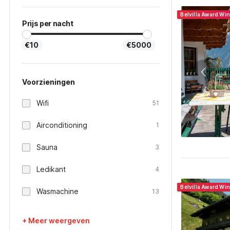
Belvilla Award Wi
Prijs per nacht
€10
€5000
Voorzieningen
Wifi
51
Airconditioning
1
Sauna
3
Ledikant
4
Belvilla Award Win
Wasmachine
13
+ Meer weergeven