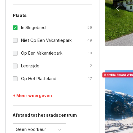
Plaats
In Skigebied
59
Niet Op Een Vakantiepark
49
Op Een Vakantiepark
10
Leerzijde
2
Belvilla Award Wi
Op Het Platteland
17
+ Meer weergeven
Afstand tot het stadscentrum
Geen voorkeur