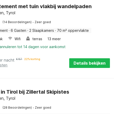
ement met tuin vlakbij wandelpaden
n, Tyrol
·
(14 Beoordelingen)
Zeer goed
ment
·
6 Gasten
·
2 Slaapkamers
·
70 m² oppervlakte
ak
Wifi
terras
13 meer
 annuleren tot 14 dagen voor aankomst
er nacht
€
157
22% korting
Details bekijken
osten
in Tirol bij Zillertal Skipistes
n, Tyrol
·
(28 Beoordelingen)
Zeer goed