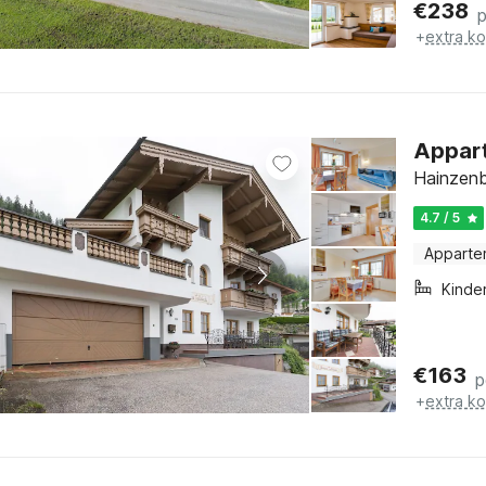
€
238
+
extra k
Appart
Hainzenb
4.7 / 5
Apparte
Kinde
€
163
p
+
extra k