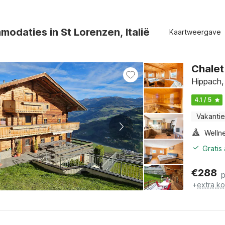
odaties in St Lorenzen, Italië
Kaartweergave
Chalet 
Hippach,
4.1 / 5
Vakantie
Gratis
€
288
+
extra k