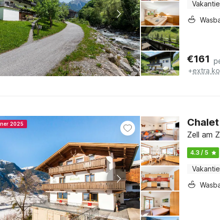
Vakantie
Wasb
€
161
p
+
extra k
Chalet 
nner 2025
Zell am Zi
4.3 / 5
Vakantie
Wasb