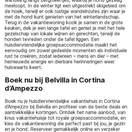
wandeling langs bergmeertjes, waarbij je hond gezellig
meeloopt. In de winter ligt een uitgestrekt skigebied om
de hoek, terwijl er ook rustige wandelroutes zijn waar je
met de hond kunt genieten van het winterlandschap.
Terug in de vakantiewoning kook je samen in de grote
keuken, dek je een lange tafel en geniet je met het hele
gezelschap van lokale wijnen en gerechten, terwijl de
honden tevreden onder de tafel liggen. Een
huisdiervriendelijke groepsaccommodatie maakt het
eenvoudig om zowel gedeelde momenten als individuele
rust te creëren, zodat iedereen – mens en dier – met
hernieuwde energie en dierbare herinneringen weer
huiswaarts keert.
Boek nu bij Belvilla in Cortina
d’Ampezzo
Boek nu je huisdiervriendelijke vakantiehuis in Cortina
d’Ampezzo bij Belvilla en profiteer van de beste deals en
aantrekkelijke kortingen. Ontdek het ruime aanbod, van
knus vakantiehuisje tot royale groepsaccommodatie, en
kies de vakantiewoning die perfect past bij jou, je gezin
en je hond. Reserveer gemakkelijk online en verzeker