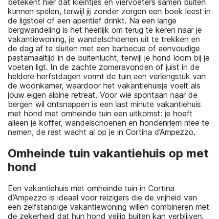
betekent hier dat kleintjes en viervoeters samen buiten
kunnen spelen, terwijl jij zonder zorgen een boek leest in
de ligstoel of een aperitief drinkt. Na een lange
bergwandeling is het heerlijk om terug te keren naar je
vakantiewoning, je wandelschoenen uit te trekken en
de dag af te sluiten met een barbecue of eenvoudige
pastamaaltijd in de buitenlucht, terwijl je hond loom bij je
voeten ligt. In de zachte zomeravonden of juist in de
heldere herfstdagen vormt de tuin een verlengstuk van
de woonkamer, waardoor het vakantiehuisje voelt als
jouw eigen alpine retreat. Voor wie spontaan naar de
bergen wil ontsnappen is een last minute vakantiehuis
met hond met omheinde tuin een uitkomst: je hoeft
alleen je koffer, wandelschoenen en hondenriem mee te
nemen, de rest wacht al op je in Cortina d’Ampezzo.
Omheinde tuin vakantiehuis op met
hond
Een vakantiehuis met omheinde tuin in Cortina
d’Ampezzo is ideaal voor reizigers die de vrijheid van
een zelfstandige vakantiewoning willen combineren met
de zekerheid dat hun hond veilig buiten kan verblijven.