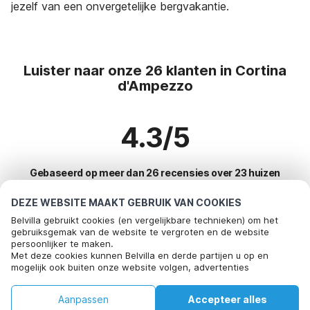
jezelf van een onvergetelijke bergvakantie.
Luister naar onze 26 klanten in Cortina
d'Ampezzo
4.3/5
Gebaseerd op meer dan 26 recensies over 23 huizen
DEZE WEBSITE MAAKT GEBRUIK VAN COOKIES
Belvilla gebruikt cookies (en vergelijkbare technieken) om het
Meest populaire bestemmingen voor
gebruiksgemak van de website te vergroten en de website
persoonlijker te maken.
vakantie
Met deze cookies kunnen Belvilla en derde partijen u op en
mogelijk ook buiten onze website volgen, advertenties
Top steden met top voorzieningen voor vakantie
afstemmen op uw interesses en u informatie laten delen via
social media.
Kindvriendelijke vakantiehuizen bayeux
Aanpassen
Accepteer alles
Door op "accepteren" te klikken gaat u hiermee akkoord. Meer
Top steden met top voorzieningen voor vakantie