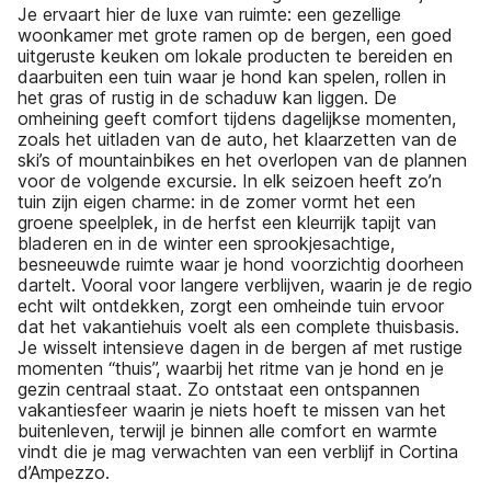
Je ervaart hier de luxe van ruimte: een gezellige
woonkamer met grote ramen op de bergen, een goed
uitgeruste keuken om lokale producten te bereiden en
daarbuiten een tuin waar je hond kan spelen, rollen in
het gras of rustig in de schaduw kan liggen. De
omheining geeft comfort tijdens dagelijkse momenten,
zoals het uitladen van de auto, het klaarzetten van de
ski’s of mountainbikes en het overlopen van de plannen
voor de volgende excursie. In elk seizoen heeft zo’n
tuin zijn eigen charme: in de zomer vormt het een
groene speelplek, in de herfst een kleurrijk tapijt van
bladeren en in de winter een sprookjesachtige,
besneeuwde ruimte waar je hond voorzichtig doorheen
dartelt. Vooral voor langere verblijven, waarin je de regio
echt wilt ontdekken, zorgt een omheinde tuin ervoor
dat het vakantiehuis voelt als een complete thuisbasis.
Je wisselt intensieve dagen in de bergen af met rustige
momenten “thuis”, waarbij het ritme van je hond en je
gezin centraal staat. Zo ontstaat een ontspannen
vakantiesfeer waarin je niets hoeft te missen van het
buitenleven, terwijl je binnen alle comfort en warmte
vindt die je mag verwachten van een verblijf in Cortina
d’Ampezzo.