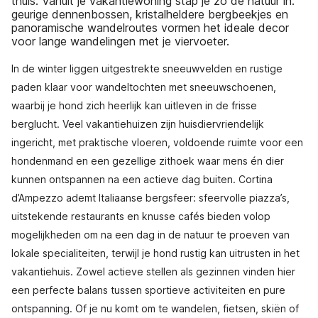
thuis. Vanuit je vakantiewoning stap je zo de natuur in:
geurige dennenbossen, kristalheldere bergbeekjes en
panoramische wandelroutes vormen het ideale decor
voor lange wandelingen met je viervoeter.
In de winter liggen uitgestrekte sneeuwvelden en rustige
paden klaar voor wandeltochten met sneeuwschoenen,
waarbij je hond zich heerlijk kan uitleven in de frisse
berglucht. Veel vakantiehuizen zijn huisdiervriendelijk
ingericht, met praktische vloeren, voldoende ruimte voor een
hondenmand en een gezellige zithoek waar mens én dier
kunnen ontspannen na een actieve dag buiten. Cortina
d’Ampezzo ademt Italiaanse bergsfeer: sfeervolle piazza’s,
uitstekende restaurants en knusse cafés bieden volop
mogelijkheden om na een dag in de natuur te proeven van
lokale specialiteiten, terwijl je hond rustig kan uitrusten in het
vakantiehuis. Zowel actieve stellen als gezinnen vinden hier
een perfecte balans tussen sportieve activiteiten en pure
ontspanning. Of je nu komt om te wandelen, fietsen, skiën of