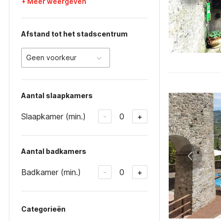
+ Meer weergeven
Afstand tot het stadscentrum
Geen voorkeur
Aantal slaapkamers
Slaapkamer (min.)
0
-
+
Aantal badkamers
Badkamer (min.)
0
-
+
Categorieën