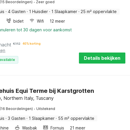
·
(15 Beoordelingen)
Zeer goed
uis
·
4 Gasten
·
1 Huisdier
·
1 Slaapkamer
·
25 m² oppervlakte
bidet
Wifi
12 meer
annuleren tot 30 dagen voor aankomst
 nacht
€
142
40% korting
ten
Details bekijken
available
ehuis Equi Terme bij Karstgrotten
, Northern Italy, Tuscany
·
(16 Beoordelingen)
Uitstekend
uis
·
3 Gasten
·
1 Slaapkamer
·
55 m² oppervlakte
hine
Wasbak
Fornuis
21 meer