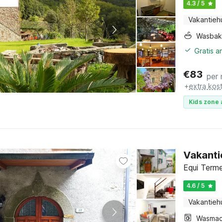
4.3 / 5
Vakantieh
Wasbak
Gratis 
€
83
per
+
extra kos
Kids zone 
Vakanti
Equi Terme
4.6 / 5
Vakantieh
Wasmac