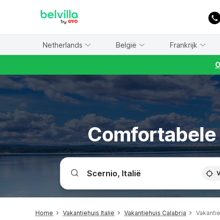
WIZARD MEMBER
Netherlands
België
Frankrijk
O
Comfortabele v
V
Home
Vakantiehuis Italië
Vakantiehuis Calabria
Vakanti