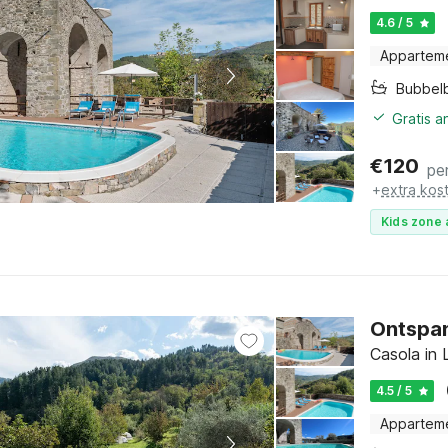
4.6 / 5
Appartem
Bubbel
Gratis 
€
120
pe
+
extra kos
Kids zone 
Ontspan
Casola in 
4.5 / 5
Appartem