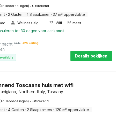
·
(12 Beoordelingen)
Uitstekend
ent
·
2 Gasten
·
1 Slaapkamer
·
37 m² oppervlakte
bad
Wellness algemeen
Wifi
25 meer
annuleren tot 30 dagen voor aankomst
r nacht
€
212
42% korting
ten
Details bekijken
available
nend Toscaans huis met wifi
Lunigiana, Northern Italy, Tuscany
·
(17 Beoordelingen)
Uitstekend
ent
·
4 Gasten
·
2 Slaapkamers
·
120 m² oppervlakte