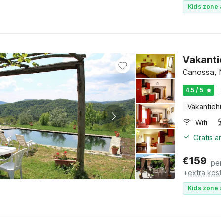
Kids zone 
Vakanti
Canossa, N
4.5 / 5
Vakantieh
Wifi
Gratis a
€
159
pe
+
extra kos
Kids zone 