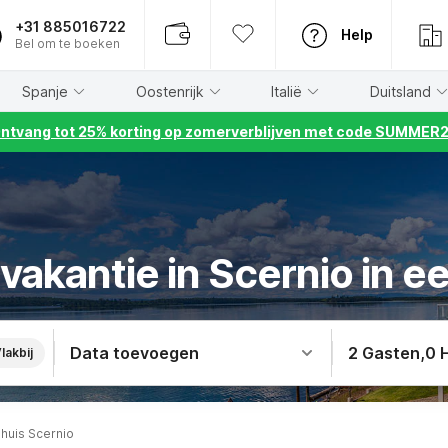
+31 885016722
Help
Bel om te boeken
Spanje
Oostenrijk
Italië
Duitsland
ntvang tot 25% korting op zomerverblijven met code SUMMER
akantie in Scernio in e
Data toevoegen
2 Gasten
,
0 
lakbij
ehuis Scernio