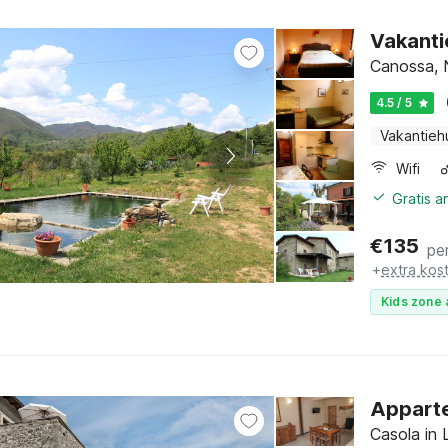
Vakanti
Canossa, N
4.5 / 5
Vakantieh
Wifi
Gratis a
€
135
pe
+
extra kos
Kids zone 
Apparte
Casola in 