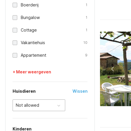
Boerderij
1
Bungalow
1
Cottage
1
Vakantiehuis
10
Appartement
9
+ Meer weergeven
Huisdieren
Wissen
Not allowed
Kinderen