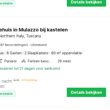
Details bekijken
available
ehuis in Mulazzo bij kastelen
orthern Italy, Tuscany
·
(87 Beoordelingen)
Uitstekend
uis
·
6 Gasten
·
2 Slaapkamers
·
80 m² oppervlakte
Parasol
Fietsen beschikbaar
26 meer
nnuleren tot 21 dagen voor aankomst
r nacht
€
215
22% korting
ten
Details bekijken
available