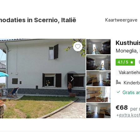
daties in Scernio, Italië
Kaartweergave
Kusthui
Moneglia, 
4.1 / 5
Vakantieh
Kinder
Gratis a
€
68
per
+
extra kos