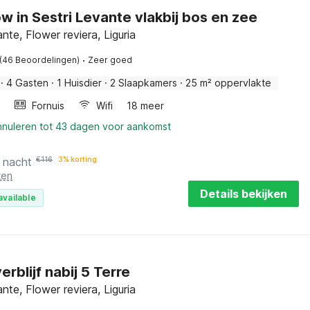
w in Sestri Levante vlakbij bos en zee
nte, Flower reviera, Liguria
·
(46 Beoordelingen)
Zeer goed
·
4 Gasten
·
1 Huisdier
·
2 Slaapkamers
·
25 m² oppervlakte
Fornuis
Wifi
18 meer
annuleren tot 43 dagen voor aankomst
 nacht
€
116
3% korting
ten
Details bekijken
available
rblijf nabij 5 Terre
nte, Flower reviera, Liguria