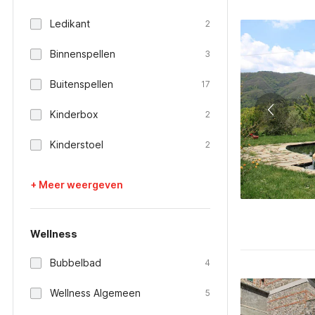
Ledikant
2
Binnenspellen
3
Buitenspellen
17
Kinderbox
2
Kinderstoel
2
+ Meer weergeven
Wellness
Bubbelbad
4
Wellness Algemeen
5