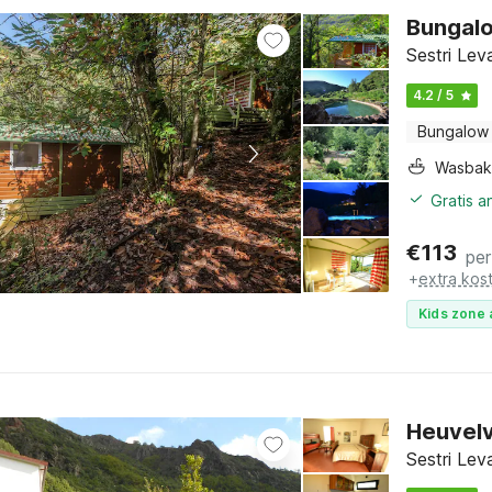
Bungalo
Sestri Leva
4.2 / 5
Bungalow
Wasbak
Gratis 
€
113
per
+
extra kos
Kids zone 
Heuvelve
Sestri Leva