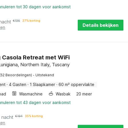
annuleren tot 30 dagen voor aankomst
 nacht
€
136
27% korting
Details bekijken
ten
g Casola Retreat met WiFi
Lunigiana, Northern Italy, Tuscany
·
(52 Beoordelingen)
Uitstekend
ent
·
4 Gasten
·
1 Slaapkamer
·
60 m² oppervlakte
bad
Wasmachine
Wasbak
20 meer
annuleren tot 43 dagen voor aankomst
r nacht
€
194
35% korting
ten