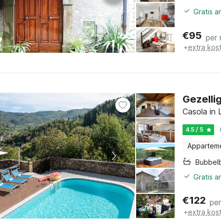
Gratis 
€
95
per
+
extra kos
Gezelli
Casola in 
4.5 / 5
Appartem
Bubbel
Gratis 
€
122
pe
+
extra kos