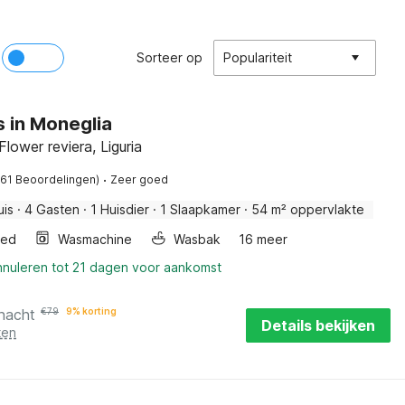
Sorteer op
Populariteit
s in Moneglia
Flower reviera, Liguria
·
(61 Beoordelingen)
Zeer goed
uis
·
4 Gasten
·
1 Huisdier
·
1 Slaapkamer
·
54 m² oppervlakte
bed
Wasmachine
Wasbak
16 meer
nnuleren tot 21 dagen voor aankomst
 nacht
€
79
9% korting
Details bekijken
ten