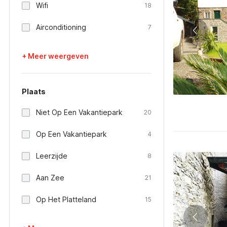
Wifi
18
Airconditioning
7
+ Meer weergeven
Plaats
Niet Op Een Vakantiepark
20
Op Een Vakantiepark
4
Leerzijde
8
Aan Zee
21
Op Het Platteland
15