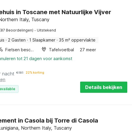
ehuis in Toscane met Natuurlijke Vijver
orthern Italy, Tuscany
·
(87 Beoordelingen)
Uitstekend
uis
·
2 Gasten
·
1 Slaapkamer
·
35 m² oppervlakte
Fietsen beschikbaar
Tafelvoetbal
27 meer
nnuleren tot 21 dagen voor aankomst
r nacht
€
181
22% korting
ten
Details bekijken
available
ment in Casola bij Torre di Casola
Lunigiana, Northern Italy, Tuscany