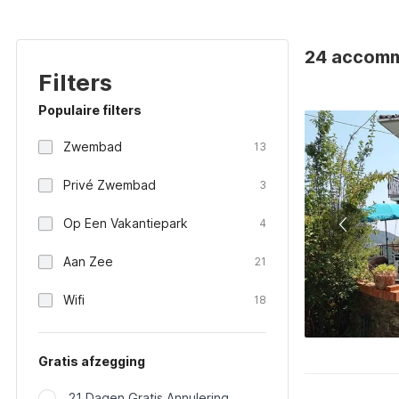
24 accommo
Filters
Populaire filters
Zwembad
13
Privé Zwembad
3
Op Een Vakantiepark
4
Aan Zee
21
Wifi
18
Gratis afzegging
21 Dagen Gratis Annulering