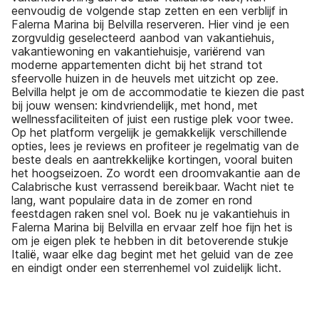
eenvoudig de volgende stap zetten en een verblijf in
Falerna Marina bij Belvilla reserveren. Hier vind je een
zorgvuldig geselecteerd aanbod van vakantiehuis,
vakantiewoning en vakantiehuisje, variërend van
moderne appartementen dicht bij het strand tot
sfeervolle huizen in de heuvels met uitzicht op zee.
Belvilla helpt je om de accommodatie te kiezen die past
bij jouw wensen: kindvriendelijk, met hond, met
wellnessfaciliteiten of juist een rustige plek voor twee.
Op het platform vergelijk je gemakkelijk verschillende
opties, lees je reviews en profiteer je regelmatig van de
beste deals en aantrekkelijke kortingen, vooral buiten
het hoogseizoen. Zo wordt een droomvakantie aan de
Calabrische kust verrassend bereikbaar. Wacht niet te
lang, want populaire data in de zomer en rond
feestdagen raken snel vol. Boek nu je vakantiehuis in
Falerna Marina bij Belvilla en ervaar zelf hoe fijn het is
om je eigen plek te hebben in dit betoverende stukje
Italië, waar elke dag begint met het geluid van de zee
en eindigt onder een sterrenhemel vol zuidelijk licht.