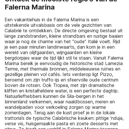
Falerna Marina
Een vakantiehuis in de Falerna Marina is een
uitstekende uitvalsbasis om de vele gezichten van
Calabrië te ontdekken. De directe omgeving bestaat uit
lange zandstranden, kleine strandbars en rustige baaien
waar je nog de charme van het “oude” Italië voelt. Rijd
je een paar minuten landinwaarts, dan kom je in een
wereld van olijfgaarden, wijngaarden en kleine
bergdorpjes waar de tijd lijkt stil te staan. Vanuit Falerna
Marina bereik je eenvoudig de historische stad Lamezia
Terme, met thermale bronnen, middeleeuwse ruïnes en
gezellige pleinen vol cafés. Iets verderop ligt Pizzo,
beroemd om zijn truffo-ijs en sfeervolle oude centrum
boven de rotsen. Ook Tropea, met zijn dramatische
kliffen en kristalheldere water, is een perfecte dagtrip.
Natuurliefhebbers kunnen de Sila-bergen in het
binnenland verkennen, waar naaldbossen, meren en
wandelpaden voor verkoeling zorgen op warme
zomerdagen. Terug aan de kust proef je in de lokale
trattoria’s de typische Calabrische keuken: pittige ‘nduja,
verse vis, huisgemaakte pasta en zoete desserts met
citrus. Zo biedt een verblijf in Falerna Marina toegang