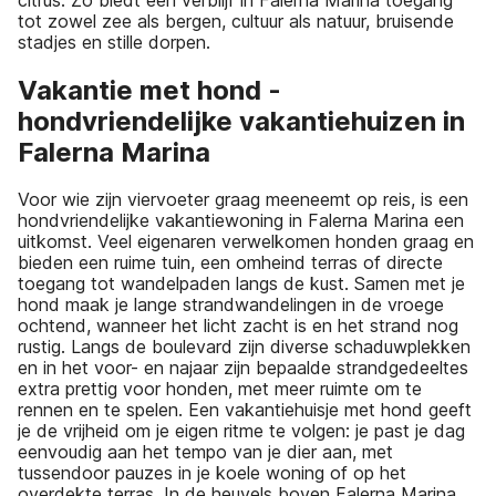
tot zowel zee als bergen, cultuur als natuur, bruisende
stadjes en stille dorpen.
Vakantie met hond -
hondvriendelijke vakantiehuizen in
Falerna Marina
Voor wie zijn viervoeter graag meeneemt op reis, is een
hondvriendelijke vakantiewoning in Falerna Marina een
uitkomst. Veel eigenaren verwelkomen honden graag en
bieden een ruime tuin, een omheind terras of directe
toegang tot wandelpaden langs de kust. Samen met je
hond maak je lange strandwandelingen in de vroege
ochtend, wanneer het licht zacht is en het strand nog
rustig. Langs de boulevard zijn diverse schaduwplekken
en in het voor- en najaar zijn bepaalde strandgedeeltes
extra prettig voor honden, met meer ruimte om te
rennen en te spelen. Een vakantiehuisje met hond geeft
je de vrijheid om je eigen ritme te volgen: je past je dag
eenvoudig aan het tempo van je dier aan, met
tussendoor pauzes in je koele woning of op het
overdekte terras. In de heuvels boven Falerna Marina