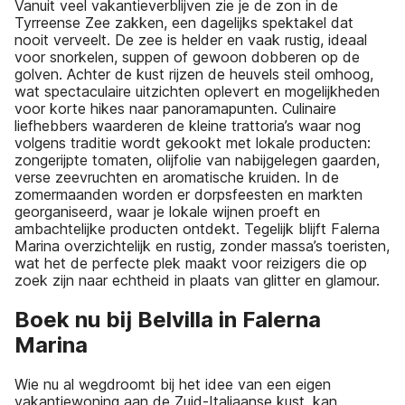
Vanuit veel vakantieverblijven zie je de zon in de
Tyrreense Zee zakken, een dagelijks spektakel dat
nooit verveelt. De zee is helder en vaak rustig, ideaal
voor snorkelen, suppen of gewoon dobberen op de
golven. Achter de kust rijzen de heuvels steil omhoog,
wat spectaculaire uitzichten oplevert en mogelijkheden
voor korte hikes naar panoramapunten. Culinaire
liefhebbers waarderen de kleine trattoria’s waar nog
volgens traditie wordt gekookt met lokale producten:
zongerijpte tomaten, olijfolie van nabijgelegen gaarden,
verse zeevruchten en aromatische kruiden. In de
zomermaanden worden er dorpsfeesten en markten
georganiseerd, waar je lokale wijnen proeft en
ambachtelijke producten ontdekt. Tegelijk blijft Falerna
Marina overzichtelijk en rustig, zonder massa’s toeristen,
wat het de perfecte plek maakt voor reizigers die op
zoek zijn naar echtheid in plaats van glitter en glamour.
Boek nu bij Belvilla in Falerna
Marina
Wie nu al wegdroomt bij het idee van een eigen
vakantiewoning aan de Zuid-Italiaanse kust, kan