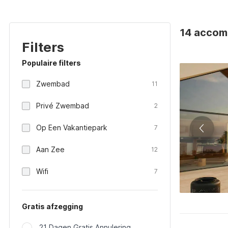
14 accomm
Filters
Populaire filters
Zwembad
11
Privé Zwembad
2
Op Een Vakantiepark
7
Aan Zee
12
Wifi
7
Gratis afzegging
21 Dagen Gratis Annulering