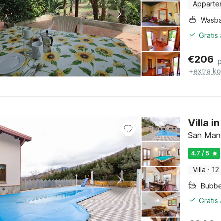
Apparte
Wasb
Gratis
€
206
+
extra k
Villa 
San Mang
4.7 / 5
Villa
·
12
Bubb
Gratis