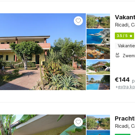
Vakant
Ricadi, C
3.5 / 5
Vakantie
Zwem
€
144
p
+
extra k
Pracht
Ricadi, C