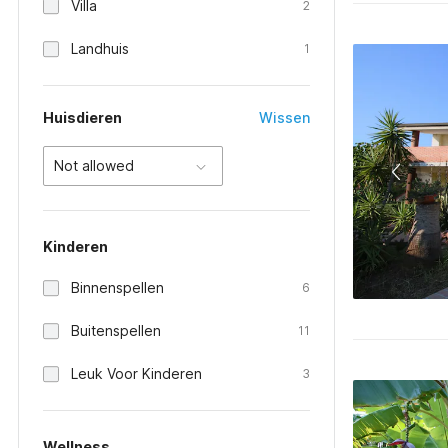
Villa
2
Landhuis
1
Huisdieren
Wissen
Not allowed
Kinderen
Binnenspellen
6
Buitenspellen
11
Leuk Voor Kinderen
3
Wellness