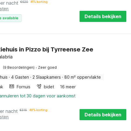
per nacht
€
620
41% korting
osten
Details bekijken
e available
iehuis in Pizzo bij Tyrreense Zee
labria
·
(9 Beoordelingen)
Zeer goed
huis
·
4 Gasten
·
2 Slaapkamers
·
80 m² oppervlakte
ak
Fornuis
bidet
16 meer
 annuleren tot 30 dagen voor aankomst
er nacht
€
316
48% korting
Details bekijken
osten