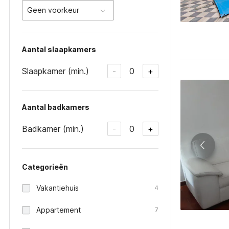
Geen voorkeur
Aantal slaapkamers
Slaapkamer (min.)
0
-
+
Aantal badkamers
Badkamer (min.)
0
-
+
Categorieën
Vakantiehuis
4
Appartement
7