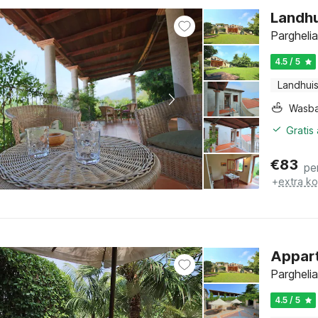
Landhu
Parghelia
4.5 / 5
Landhui
Wasb
Gratis
€
83
pe
+
extra k
Appart
Parghelia
4.5 / 5