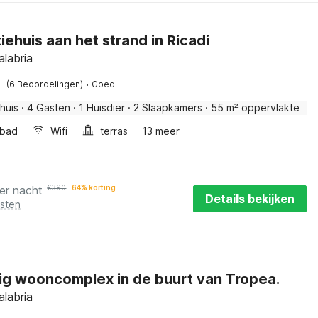
iehuis aan het strand in Ricadi
alabria
·
(6 Beoordelingen)
Goed
huis
·
4 Gasten
·
1 Huisdier
·
2 Slaapkamers
·
55 m² oppervlakte
bad
Wifi
terras
13 meer
er nacht
€
390
64% korting
Details bekijken
osten
ig wooncomplex in de buurt van Tropea.
alabria