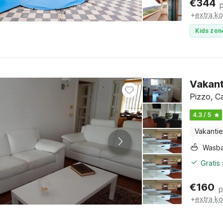
€
344
+
extra k
Kids zon
Vakant
Pizzo, Ca
4.3 / 5
Vakantie
Wasb
Gratis
€
160
p
+
extra k