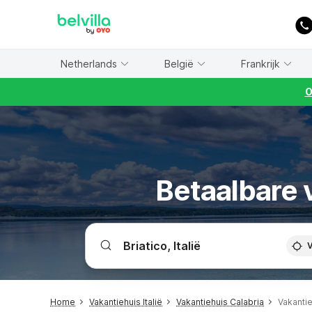
WIZARD MEMBER
Netherlands
België
Frankrijk
O
Betaalbare v
V
Home
Vakantiehuis Italië
Vakantiehuis Calabria
Vakantie