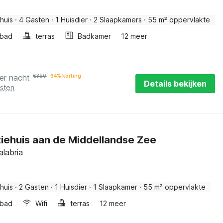
huis
·
4 Gasten
·
1 Huisdier
·
2 Slaapkamers
·
55 m² oppervlakte
bad
terras
Badkamer
12 meer
er nacht
€
390
64% korting
Details bekijken
osten
iehuis aan de Middellandse Zee
alabria
huis
·
2 Gasten
·
1 Huisdier
·
1 Slaapkamer
·
55 m² oppervlakte
bad
Wifi
terras
12 meer