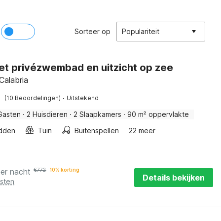
Sorteer op
Populariteit
met privézwembad en uitzicht op zee
 Calabria
·
(10 Beoordelingen)
Uitstekend
Gasten
·
2 Huisdieren
·
2 Slaapkamers
·
90 m² oppervlakte
dden
Tuin
Buitenspellen
22 meer
per nacht
€
772
10% korting
Details bekijken
osten