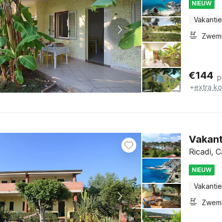
NIEUW
Vakantie
Zwem
€
144
p
+
extra k
Vakant
Ricadi, C
NIEUW
Vakantie
Zwem