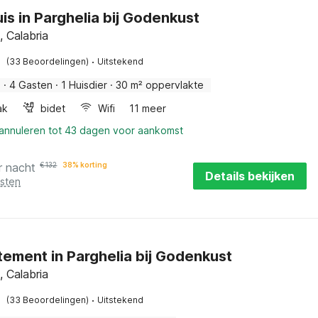
is in Parghelia bij Godenkust
, Calabria
·
(33 Beoordelingen)
Uitstekend
s
·
4 Gasten
·
1 Huisdier
·
30 m² oppervlakte
ak
bidet
Wifi
11 meer
 annuleren tot 43 dagen voor aankomst
r nacht
€
132
38% korting
Details bekijken
osten
ement in Parghelia bij Godenkust
, Calabria
·
(33 Beoordelingen)
Uitstekend