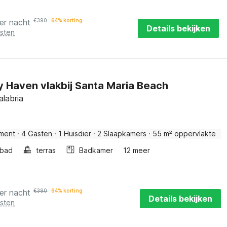
er nacht
€
390
64% korting
Details bekijken
osten
y Haven vlakbij Santa Maria Beach
alabria
ment
·
4 Gasten
·
1 Huisdier
·
2 Slaapkamers
·
55 m² oppervlakte
bad
terras
Badkamer
12 meer
er nacht
€
390
64% korting
Details bekijken
osten