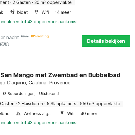
ment
·
2 Gasten
·
30 m² oppervlakte
ak
bidet
Wifi
14 meer
 annuleren tot 43 dagen voor aankomst
per nacht
€
252
18% korting
Details bekijken
osten
in San Mango met Zwembad en Bubbelbad
o D'aquino, Calabria, Provence
·
(8 Beoordelingen)
Uitstekend
 Gasten
·
2 Huisdieren
·
5 Slaapkamers
·
550 m² oppervlakte
elbad
Wellness algemeen
Wifi
40 meer
 annuleren tot 43 dagen voor aankomst