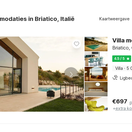
odaties in Briatico, Italië
Kaartweergave
Villa 
Briatico,
4.5 / 5
Villa
·
5 
Ligbe
€
697
+
extra k