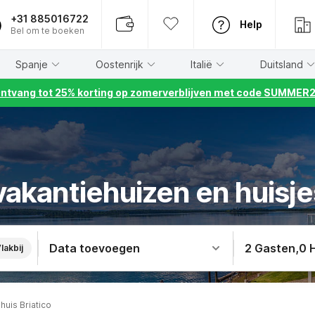
+31 885016722
Help
Bel om te boeken
Spanje
Oostenrijk
Italië
Duitsland
ntvang tot 25% korting op zomerverblijven met code SUMMER
akantiehuizen en huisje
Data toevoegen
2 Gasten
,
0 
lakbij
huis Briatico