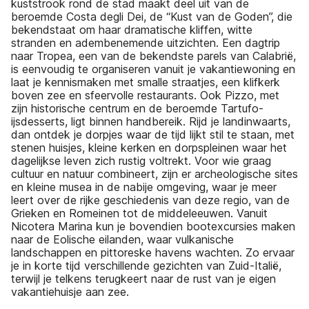
kuststrook rond de stad maakt deel uit van de
beroemde Costa degli Dei, de “Kust van de Goden”, die
bekendstaat om haar dramatische kliffen, witte
stranden en adembenemende uitzichten. Een dagtrip
naar Tropea, een van de bekendste parels van Calabrië,
is eenvoudig te organiseren vanuit je vakantiewoning en
laat je kennismaken met smalle straatjes, een klifkerk
boven zee en sfeervolle restaurants. Ook Pizzo, met
zijn historische centrum en de beroemde Tartufo-
ijsdesserts, ligt binnen handbereik. Rijd je landinwaarts,
dan ontdek je dorpjes waar de tijd lijkt stil te staan, met
stenen huisjes, kleine kerken en dorpspleinen waar het
dagelijkse leven zich rustig voltrekt. Voor wie graag
cultuur en natuur combineert, zijn er archeologische sites
en kleine musea in de nabije omgeving, waar je meer
leert over de rijke geschiedenis van deze regio, van de
Grieken en Romeinen tot de middeleeuwen. Vanuit
Nicotera Marina kun je bovendien bootexcursies maken
naar de Eolische eilanden, waar vulkanische
landschappen en pittoreske havens wachten. Zo ervaar
je in korte tijd verschillende gezichten van Zuid-Italië,
terwijl je telkens terugkeert naar de rust van je eigen
vakantiehuisje aan zee.