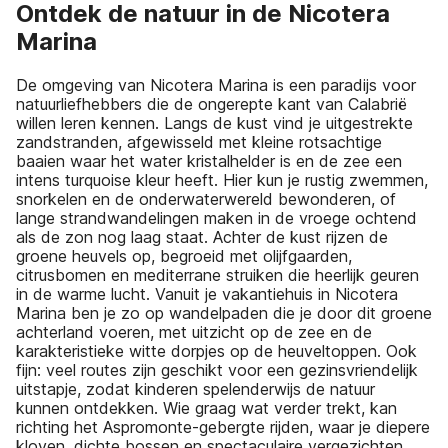
Ontdek de natuur in de Nicotera
Marina
De omgeving van Nicotera Marina is een paradijs voor
natuurliefhebbers die de ongerepte kant van Calabrië
willen leren kennen. Langs de kust vind je uitgestrekte
zandstranden, afgewisseld met kleine rotsachtige
baaien waar het water kristalhelder is en de zee een
intens turquoise kleur heeft. Hier kun je rustig zwemmen,
snorkelen en de onderwaterwereld bewonderen, of
lange strandwandelingen maken in de vroege ochtend
als de zon nog laag staat. Achter de kust rijzen de
groene heuvels op, begroeid met olijfgaarden,
citrusbomen en mediterrane struiken die heerlijk geuren
in de warme lucht. Vanuit je vakantiehuis in Nicotera
Marina ben je zo op wandelpaden die je door dit groene
achterland voeren, met uitzicht op de zee en de
karakteristieke witte dorpjes op de heuveltoppen. Ook
fijn: veel routes zijn geschikt voor een gezinsvriendelijk
uitstapje, zodat kinderen spelenderwijs de natuur
kunnen ontdekken. Wie graag wat verder trekt, kan
richting het Aspromonte-gebergte rijden, waar je diepere
kloven, dichte bossen en spectaculaire vergezichten