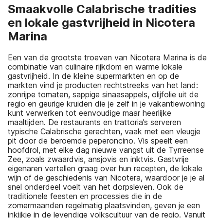
Smaakvolle Calabrische tradities
en lokale gastvrijheid in Nicotera
Marina
Een van de grootste troeven van Nicotera Marina is de
combinatie van culinaire rijkdom en warme lokale
gastvrijheid. In de kleine supermarkten en op de
markten vind je producten rechtstreeks van het land:
zonrijpe tomaten, sappige sinaasappels, olijfolie uit de
regio en geurige kruiden die je zelf in je vakantiewoning
kunt verwerken tot eenvoudige maar heerlijke
maaltijden. De restaurants en trattoria’s serveren
typische Calabrische gerechten, vaak met een vleugje
pit door de beroemde peperoncino. Vis speelt een
hoofdrol, met elke dag nieuwe vangst uit de Tyrreense
Zee, zoals zwaardvis, ansjovis en inktvis. Gastvrije
eigenaren vertellen graag over hun recepten, de lokale
wijn of de geschiedenis van Nicotera, waardoor je je al
snel onderdeel voelt van het dorpsleven. Ook de
traditionele feesten en processies die in de
zomermaanden regelmatig plaatsvinden, geven je een
inkijkje in de levendige volkscultuur van de regio. Vanuit