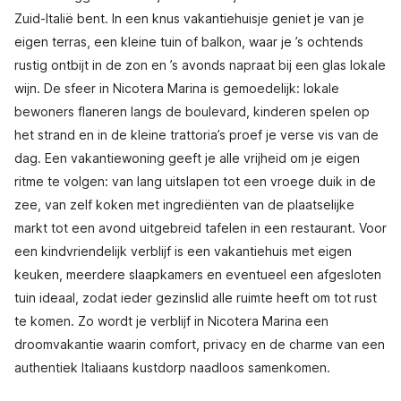
Zuid-Italië bent. In een knus vakantiehuisje geniet je van je
eigen terras, een kleine tuin of balkon, waar je ’s ochtends
rustig ontbijt in de zon en ’s avonds napraat bij een glas lokale
wijn. De sfeer in Nicotera Marina is gemoedelijk: lokale
bewoners flaneren langs de boulevard, kinderen spelen op
het strand en in de kleine trattoria’s proef je verse vis van de
dag. Een vakantiewoning geeft je alle vrijheid om je eigen
ritme te volgen: van lang uitslapen tot een vroege duik in de
zee, van zelf koken met ingrediënten van de plaatselijke
markt tot een avond uitgebreid tafelen in een restaurant. Voor
een kindvriendelijk verblijf is een vakantiehuis met eigen
keuken, meerdere slaapkamers en eventueel een afgesloten
tuin ideaal, zodat ieder gezinslid alle ruimte heeft om tot rust
te komen. Zo wordt je verblijf in Nicotera Marina een
droomvakantie waarin comfort, privacy en de charme van een
authentiek Italiaans kustdorp naadloos samenkomen.