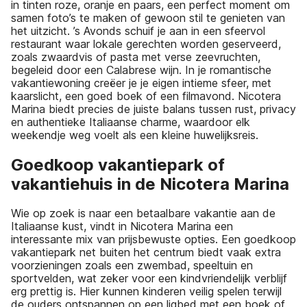
in tinten roze, oranje en paars, een perfect moment om
samen foto’s te maken of gewoon stil te genieten van
het uitzicht. ’s Avonds schuif je aan in een sfeervol
restaurant waar lokale gerechten worden geserveerd,
zoals zwaardvis of pasta met verse zeevruchten,
begeleid door een Calabrese wijn. In je romantische
vakantiewoning creëer je je eigen intieme sfeer, met
kaarslicht, een goed boek of een filmavond. Nicotera
Marina biedt precies de juiste balans tussen rust, privacy
en authentieke Italiaanse charme, waardoor elk
weekendje weg voelt als een kleine huwelijksreis.
Goedkoop vakantiepark of
vakantiehuis in de Nicotera Marina
Wie op zoek is naar een betaalbare vakantie aan de
Italiaanse kust, vindt in Nicotera Marina een
interessante mix van prijsbewuste opties. Een goedkoop
vakantiepark net buiten het centrum biedt vaak extra
voorzieningen zoals een zwembad, speeltuin en
sportvelden, wat zeker voor een kindvriendelijk verblijf
erg prettig is. Hier kunnen kinderen veilig spelen terwijl
de ouders ontspannen op een ligbed met een boek of