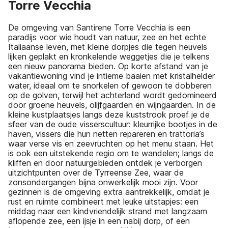
Torre Vecchia
De omgeving van Santirene Torre Vecchia is een
paradijs voor wie houdt van natuur, zee en het echte
Italiaanse leven, met kleine dorpjes die tegen heuvels
lijken geplakt en kronkelende weggetjes die je telkens
een nieuw panorama bieden. Op korte afstand van je
vakantiewoning vind je intieme baaien met kristalhelder
water, ideaal om te snorkelen of gewoon te dobberen
op de golven, terwijl het achterland wordt gedomineerd
door groene heuvels, olijfgaarden en wijngaarden. In de
kleine kustplaatsjes langs deze kuststrook proef je de
sfeer van de oude visserscultuur: kleurrijke bootjes in de
haven, vissers die hun netten repareren en trattoria’s
waar verse vis en zeevruchten op het menu staan. Het
is ook een uitstekende regio om te wandelen; langs de
kliffen en door natuurgebieden ontdek je verborgen
uitzichtpunten over de Tyrreense Zee, waar de
zonsondergangen bijna onwerkelijk mooi zijn. Voor
gezinnen is de omgeving extra aantrekkelijk, omdat je
rust en ruimte combineert met leuke uitstapjes: een
middag naar een kindvriendelijk strand met langzaam
aflopende zee, een ijsje in een nabij dorp, of een