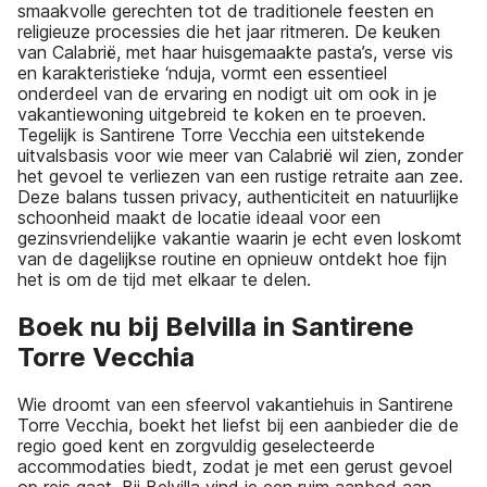
smaakvolle gerechten tot de traditionele feesten en
religieuze processies die het jaar ritmeren. De keuken
van Calabrië, met haar huisgemaakte pasta’s, verse vis
en karakteristieke ‘nduja, vormt een essentieel
onderdeel van de ervaring en nodigt uit om ook in je
vakantiewoning uitgebreid te koken en te proeven.
Tegelijk is Santirene Torre Vecchia een uitstekende
uitvalsbasis voor wie meer van Calabrië wil zien, zonder
het gevoel te verliezen van een rustige retraite aan zee.
Deze balans tussen privacy, authenticiteit en natuurlijke
schoonheid maakt de locatie ideaal voor een
gezinsvriendelijke vakantie waarin je echt even loskomt
van de dagelijkse routine en opnieuw ontdekt hoe fijn
het is om de tijd met elkaar te delen.
Boek nu bij Belvilla in Santirene
Torre Vecchia
Wie droomt van een sfeervol vakantiehuis in Santirene
Torre Vecchia, boekt het liefst bij een aanbieder die de
regio goed kent en zorgvuldig geselecteerde
accommodaties biedt, zodat je met een gerust gevoel
op reis gaat. Bij Belvilla vind je een ruim aanbod aan