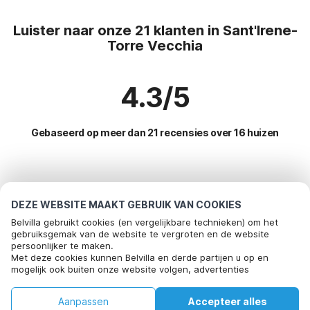
Luister naar onze 21 klanten in Sant'Irene-
Torre Vecchia
4.3/5
Gebaseerd op meer dan 21 recensies over 16 huizen
Meest populaire bestemmingen voor
vakantie
DEZE WEBSITE MAAKT GEBRUIK VAN COOKIES
Belvilla gebruikt cookies (en vergelijkbare technieken) om het
Top steden met top voorzieningen voor vakantie
gebruiksgemak van de website te vergroten en de website
persoonlijker te maken.
Kindvriendelijke vakantiehuizen cetraro
Met deze cookies kunnen Belvilla en derde partijen u op en
Populaire voorzieningen voor vakantie in Santirene-torre-
mogelijk ook buiten onze website volgen, advertenties
Kindvriendelijke vakantiehuizen ripalvella
vecchia
afstemmen op uw interesses en u informatie laten delen via
social media.
Kindvriendelijke vakantiehuizen smirra
Kindvriendelijke vakantiehuizen
Aanpassen
Accepteer alles
Populaire steden voor vakantie in Calabria
Door op "accepteren" te klikken gaat u hiermee akkoord. Meer