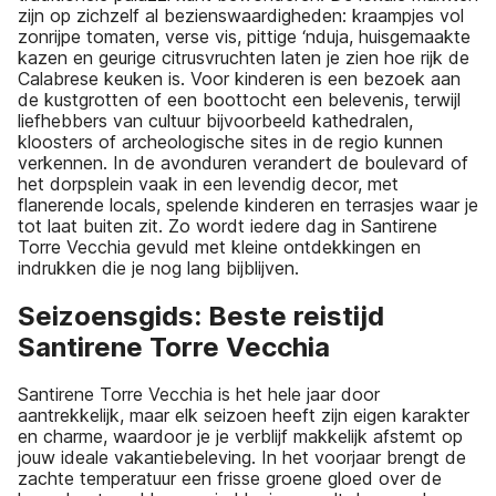
zijn op zichzelf al bezienswaardigheden: kraampjes vol
zonrijpe tomaten, verse vis, pittige ‘nduja, huisgemaakte
kazen en geurige citrusvruchten laten je zien hoe rijk de
Calabrese keuken is. Voor kinderen is een bezoek aan
de kustgrotten of een boottocht een belevenis, terwijl
liefhebbers van cultuur bijvoorbeeld kathedralen,
kloosters of archeologische sites in de regio kunnen
verkennen. In de avonduren verandert de boulevard of
het dorpsplein vaak in een levendig decor, met
flanerende locals, spelende kinderen en terrasjes waar je
tot laat buiten zit. Zo wordt iedere dag in Santirene
Torre Vecchia gevuld met kleine ontdekkingen en
indrukken die je nog lang bijblijven.
Seizoensgids: Beste reistijd
Santirene Torre Vecchia
Santirene Torre Vecchia is het hele jaar door
aantrekkelijk, maar elk seizoen heeft zijn eigen karakter
en charme, waardoor je je verblijf makkelijk afstemt op
jouw ideale vakantiebeleving. In het voorjaar brengt de
zachte temperatuur een frisse groene gloed over de