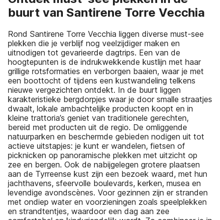
buurt van Santirene Torre Vecchia
Rond Santirene Torre Vecchia liggen diverse must-see
plekken die je verblijf nog veelzijdiger maken en
uitnodigen tot gevarieerde dagtrips. Een van de
hoogtepunten is de indrukwekkende kustlijn met haar
grillige rotsformaties en verborgen baaien, waar je met
een boottocht of tijdens een kustwandeling telkens
nieuwe vergezichten ontdekt. In de buurt liggen
karakteristieke bergdorpjes waar je door smalle straatjes
dwaalt, lokale ambachtelijke producten koopt en in
kleine trattoria’s geniet van traditionele gerechten,
bereid met producten uit de regio. De omliggende
natuurparken en beschermde gebieden nodigen uit tot
actieve uitstapjes: je kunt er wandelen, fietsen of
picknicken op panoramische plekken met uitzicht op
zee en bergen. Ook de nabijgelegen grotere plaatsen
aan de Tyrreense kust zijn een bezoek waard, met hun
jachthavens, sfeervolle boulevards, kerken, musea en
levendige avondscènes. Voor gezinnen zijn er stranden
met ondiep water en voorzieningen zoals speelplekken
en strandtentjes, waardoor een dag aan zee