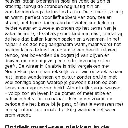
heuvels, staan bloemen in bloei en voelt de zon al
krachtig, terwijl de stranden nog rustig zijn en
wandelingen langs de kust extra fijn. De zomer is zonnig
en warm, perfect voor liefhebbers van zon, zee en
strand, met lange dagen aan het water, snorkelen in
helder water en zwoele avonden op het terras van je
vakantiehuisje; ideaal als je met kinderen reist, omdat zij
de hele dag buiten kunnen spelen en zwemmen. In het
najaar is de zee nog aangenaam warm, maar wordt het
rustiger langs de kust en ervaar je een heerlijk relaxed
tempo, met bovendien de oogsttijd van olijven en
druiven die de omgeving een extra levendige sfeer
geeft. De winter in Calabrië is mild vergeleken met
Noord-Europa en aantrekkelijk voor wie op zoek is naar
rust, lange wandelingen en cultuur zonder drukte, met
veel zonnige dagen waarop je gewoon buiten op een
terras een cappuccino drinkt. Afhankelijk van je wensen
– volop zon en leven in de zomer, of meer stilte en
natuur in het voor- en najaar – kies je eenvoudig de
periode die het beste bij je past, of laat je verrassen met
een spontane last minute booking wanneer het weer
erom vraagt.
Ontdek must-see plekken in de