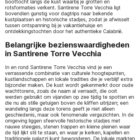
boottocht langs de kust waarbij je grotten en
rotsformaties verkent. Santirene Torre Vecchia ligt
bovendien gunstig voor dagtrips naar bekende
kustplaatsen en historische stadjes, zodat je afwisselt
tussen ontspanning bij je vakantiehuisje en
ontdekkingstochten door het authentieke Calabrië.
Belangrijke bezienswaardigheden
in Santirene Torre Vecchia
In en rond Santirene Torre Vecchia vind je een
verrassende combinatie van culturele hoogtepunten,
kustlandschappen en lokale tradities die je verblijf extra
bijzonder maken. De kust wordt gekenmerkt door oude
wachttorens, zoals de naam al verraadt, die ooit
werden gebruikt om vijanden op zee tijdig te spotten en
die nu als stille getuigen boven de kliffen uitrijzen; een
wandeling langs deze torens geeft je niet alleen
geschiedenis, maar ook fenomenale vergezichten. In de
omgeving liggen sfeervolle historische stadjes met
nauwe steegjes, stenen trappen en kleine pleinen waar
de tijd lijkt stil te staan, en waar je kerken, kapellen en
traditionele palazzi kunt bewonderen. De lokale markten