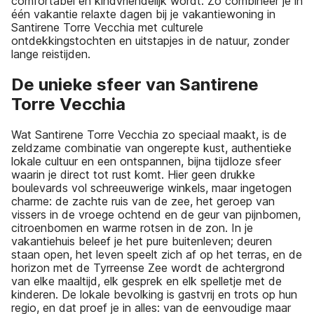
comfortabel en kindvriendelijk wordt. Zo combineer je in
één vakantie relaxte dagen bij je vakantiewoning in
Santirene Torre Vecchia met culturele
ontdekkingstochten en uitstapjes in de natuur, zonder
lange reistijden.
De unieke sfeer van Santirene
Torre Vecchia
Wat Santirene Torre Vecchia zo speciaal maakt, is de
zeldzame combinatie van ongerepte kust, authentieke
lokale cultuur en een ontspannen, bijna tijdloze sfeer
waarin je direct tot rust komt. Hier geen drukke
boulevards vol schreeuwerige winkels, maar ingetogen
charme: de zachte ruis van de zee, het geroep van
vissers in de vroege ochtend en de geur van pijnbomen,
citroenbomen en warme rotsen in de zon. In je
vakantiehuis beleef je het pure buitenleven; deuren
staan open, het leven speelt zich af op het terras, en de
horizon met de Tyrreense Zee wordt de achtergrond
van elke maaltijd, elk gesprek en elk spelletje met de
kinderen. De lokale bevolking is gastvrij en trots op hun
regio, en dat proef je in alles: van de eenvoudige maar