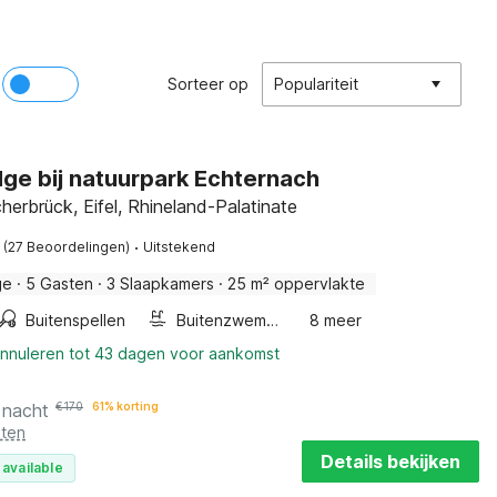
Sorteer op
Populariteit
ge bij natuurpark Echternach
herbrück, Eifel, Rhineland-Palatinate
·
(27 Beoordelingen)
Uitstekend
ge
·
5 Gasten
·
3 Slaapkamers
·
25 m² oppervlakte
Buitenspellen
Buitenzwembad
8 meer
annuleren tot 43 dagen voor aankomst
 nacht
€
170
61% korting
sten
Details bekijken
 available