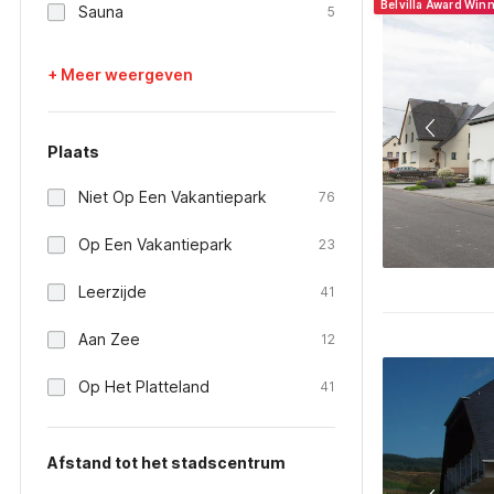
Belvilla Award Win
Sauna
5
+ Meer weergeven
Plaats
Niet Op Een Vakantiepark
76
Op Een Vakantiepark
23
Leerzijde
41
Aan Zee
12
Op Het Platteland
41
Afstand tot het stadscentrum