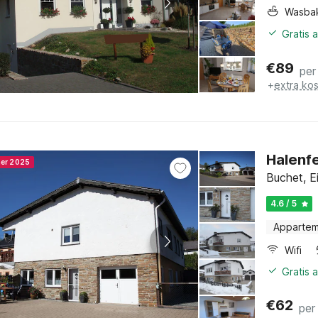
Wasba
Gratis 
€
89
per
+
extra ko
Halenfe
ner 2025
Buchet, Ei
4.6 / 5
Apparte
Wifi
Gratis 
€
62
per