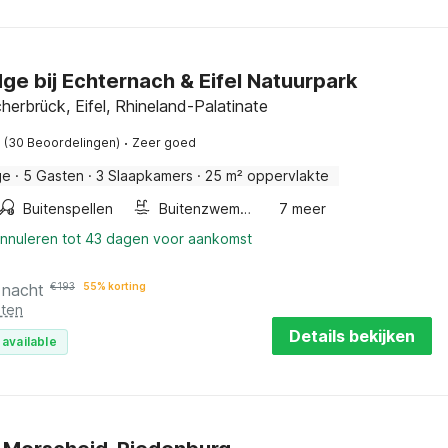
ge bij Echternach & Eifel Natuurpark
herbrück, Eifel, Rhineland-Palatinate
·
(30 Beoordelingen)
Zeer goed
ge
·
5 Gasten
·
3 Slaapkamers
·
25 m² oppervlakte
Buitenspellen
Buitenzwembad
7 meer
annuleren tot 43 dagen voor aankomst
 nacht
€
193
55% korting
sten
Details bekijken
 available