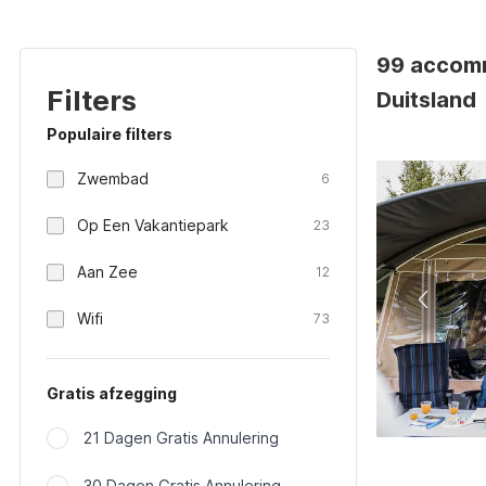
99 accomm
Filters
Duitsland
Populaire filters
Zwembad
6
Op Een Vakantiepark
23
Aan Zee
12
Wifi
73
Gratis afzegging
21 Dagen Gratis Annulering
30 Dagen Gratis Annulering