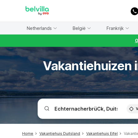
WIZARD MEMBER
Netherlands
België
Frankrijk
O
Vakantiehuizen 
V
Home
Vakantiehuis Duitsland
Vakantiehuis Eifel
Vakanti