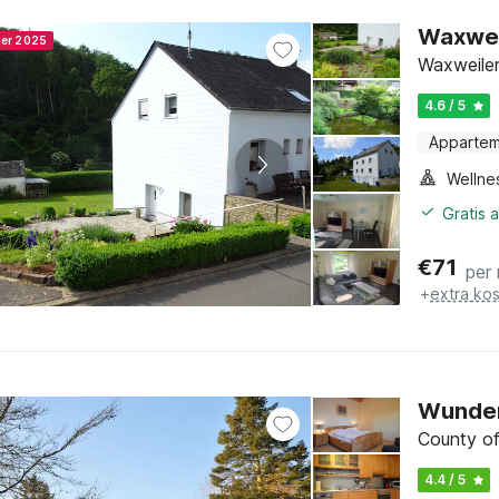
Waxweil
ner 2025
Waxweiler,
4.6 / 5
Apparte
Gratis 
€
71
per
+
extra ko
Wunder
County of
4.4 / 5