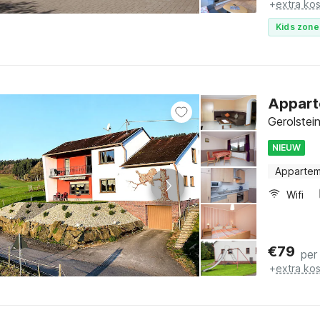
+
extra ko
Kids zone
Appart
Gerolstein
NIEUW
Apparte
Wifi
€
79
per
+
extra ko