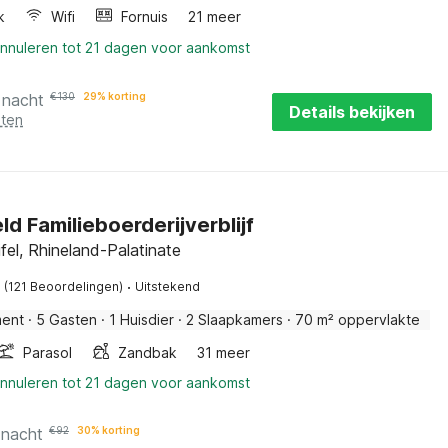
k
Wifi
Fornuis
21 meer
annuleren tot 21 dagen voor aankomst
 nacht
€
130
29% korting
Details bekijken
sten
ld Familieboerderijverblijf
fel, Rhineland-Palatinate
·
(121 Beoordelingen)
Uitstekend
ment
·
5 Gasten
·
1 Huisdier
·
2 Slaapkamers
·
70 m² oppervlakte
Parasol
Zandbak
31 meer
annuleren tot 21 dagen voor aankomst
 nacht
€
92
30% korting