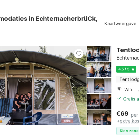
odaties in EchternacherbrüCk,
Kaartweergave
Tentlod
Echternac
4.5 / 5
Tent lod
Wifi
Gratis 
€
69
per
+
extra ko
Kids zone