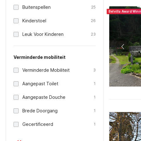
Buitenspellen
25
Belvilla Award Win
Kinderstoel
26
Leuk Voor Kinderen
23
Verminderde mobiliteit
Verminderde Mobiliteit
3
Aangepast Toilet
1
Aangepaste Douche
1
Brede Doorgang
1
Gecertificeerd
1