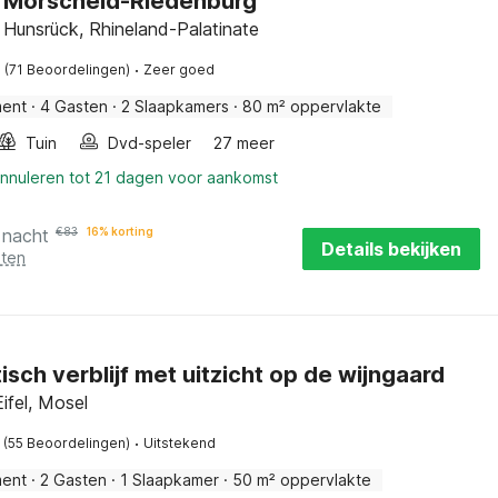
jf Morscheid-Riedenburg
Hunsrück, Rhineland-Palatinate
·
(71 Beoordelingen)
Zeer goed
ment
·
4 Gasten
·
2 Slaapkamers
·
80 m² oppervlakte
Tuin
Dvd-speler
27 meer
annuleren tot 21 dagen voor aankomst
 nacht
€
83
16% korting
Details bekijken
sten
sch verblijf met uitzicht op de wijngaard
ifel, Mosel
·
(55 Beoordelingen)
Uitstekend
ment
·
2 Gasten
·
1 Slaapkamer
·
50 m² oppervlakte