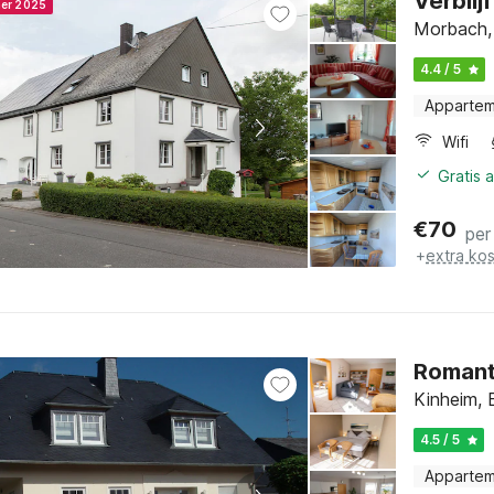
Verbli
ner 2025
Morbach, 
4.4 / 5
Apparte
Wifi
Gratis 
€
70
per
+
extra ko
Romanti
Kinheim, E
4.5 / 5
Apparte