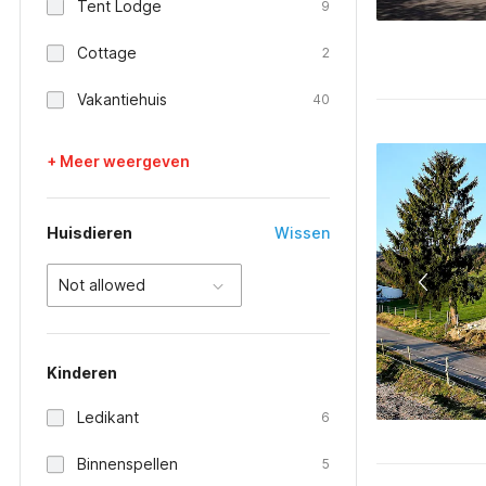
Tent Lodge
9
Cottage
2
Vakantiehuis
40
+ Meer weergeven
Huisdieren
Wissen
Not allowed
Kinderen
Ledikant
6
Binnenspellen
5