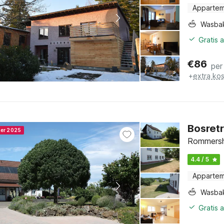
Apparte
Wasba
Gratis 
€
86
per
+
extra ko
Bosret
ner 2025
Rommershe
4.4 / 5
Apparte
Wasba
Gratis 