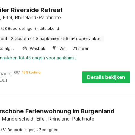
er Riverside Retreat
 Eifel, Rhineland-Palatinate
·
(58 Beoordelingen)
Uitstekend
ment
·
2 Gasten
·
1 Slaapkamer
·
56 m² oppervlakte
Wellness algemeen
Wasbak
Wifi
21 meer
annuleren tot 43 dagen voor aankomst
 nacht
€
87
16% korting
Details bekijken
sten
schöne Ferienwohnung im Burgenland
 Manderscheid, Eifel, Rhineland-Palatinate
·
(61 Beoordelingen)
Zeer goed