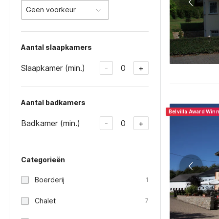
Geen voorkeur
Aantal slaapkamers
Slaapkamer (min.)
0
-
+
Aantal badkamers
Belvilla Award Win
Badkamer (min.)
0
-
+
Categorieën
Boerderij
1
Chalet
7