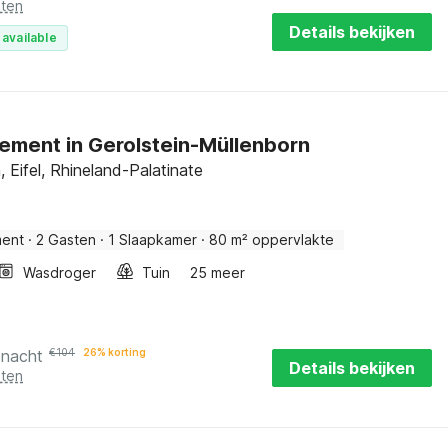
sten
Details bekijken
 available
ement in Gerolstein-Müllenborn
, Eifel, Rhineland-Palatinate
ment
·
2 Gasten
·
1 Slaapkamer
·
80 m² oppervlakte
Wasdroger
Tuin
25 meer
 nacht
€
104
26% korting
Details bekijken
sten