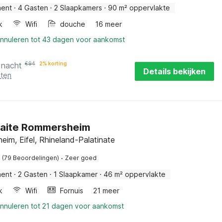
ment
·
4 Gasten
·
2 Slaapkamers
·
90 m² oppervlakte
k
Wifi
douche
16 meer
annuleren tot 43 dagen voor aankomst
 nacht
€
94
2% korting
Details bekijken
sten
raite Rommersheim
im, Eifel, Rhineland-Palatinate
·
(79 Beoordelingen)
Zeer goed
ment
·
2 Gasten
·
1 Slaapkamer
·
46 m² oppervlakte
k
Wifi
Fornuis
21 meer
annuleren tot 21 dagen voor aankomst