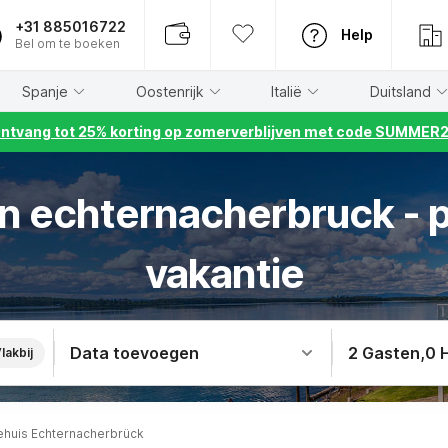
+31 885016722
Help
Bel om te boeken
Spanje
Oostenrijk
Italië
Duitsland
ntvang tot 25% korting op zomerverblijven met code SUMMER
in echternacherbruck - p
vakantie
Data toevoegen
2 Gasten
,
0 
lakbij
ehuis Echternacherbrück