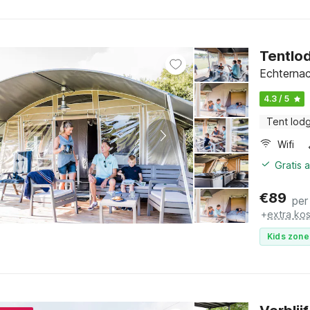
Tentlod
Echternac
4.3 / 5
Tent lod
Wifi
Gratis 
€
89
per
+
extra ko
Kids zone