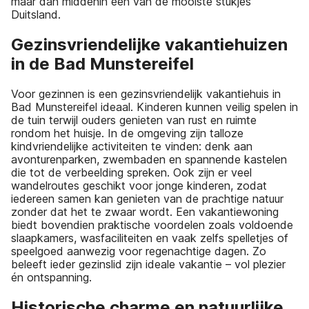
maar dan middenin één van de mooiste stukjes
Duitsland.
Gezinsvriendelijke vakantiehuizen
in de Bad Munstereifel
Voor gezinnen is een gezinsvriendelijk vakantiehuis in
Bad Munstereifel ideaal. Kinderen kunnen veilig spelen in
de tuin terwijl ouders genieten van rust en ruimte
rondom het huisje. In de omgeving zijn talloze
kindvriendelijke activiteiten te vinden: denk aan
avonturenparken, zwembaden en spannende kastelen
die tot de verbeelding spreken. Ook zijn er veel
wandelroutes geschikt voor jonge kinderen, zodat
iedereen samen kan genieten van de prachtige natuur
zonder dat het te zwaar wordt. Een vakantiewoning
biedt bovendien praktische voordelen zoals voldoende
slaapkamers, wasfaciliteiten en vaak zelfs spelletjes of
speelgoed aanwezig voor regenachtige dagen. Zo
beleeft ieder gezinslid zijn ideale vakantie – vol plezier
én ontspanning.
Historische charme en natuurlijke